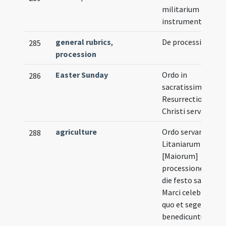
militarium
instrumentorum
general rubrics
,
De processionibus
285
procession
Easter Sunday
Ordo in
286
sacratissima noct
Resurrectionis
Christi servandus
agriculture
Ordo servandus in
288
Litaniarum
[Maiorum]
processione quae
die festo sancti
Marci celebratur
quo et segetes
benedicuntur