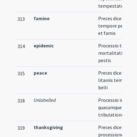
tempestatem
famine
Preces dicendae
313
tempore penuriae
et famis
epidemic
Processio tempor
314
mortalitatis et
pestis
peace
Preces dicendae in
315
litaniis tempore
belli
Unlabelled
Processio in
318
quacumque
tribulatione
thanksgiving
Preces dicendae in
319
processione pro