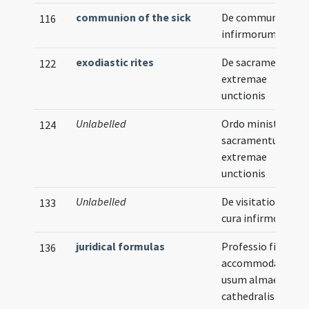
communion of the sick
De communione
116
infirmorum
exodiastic rites
De sacramento
122
extremae
unctionis
Unlabelled
Ordo ministrandi
124
sacramentum
extremae
unctionis
Unlabelled
De visitatione et
133
cura infirmorum
juridical formulas
Professio fidei
136
accommodata in
usum almae
cathedralis et