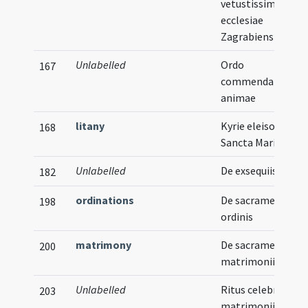
vetustissimae
ecclesiae
Zagrabiensis
Unlabelled
Ordo
167
commendationis
animae
litany
Kyrie eleison ...
168
Sancta Maria
Unlabelled
De exsequiis
182
ordinations
De sacramento
198
ordinis
matrimony
De sacramento
200
matrimonii
Unlabelled
Ritus celebrandi
203
matrimonii