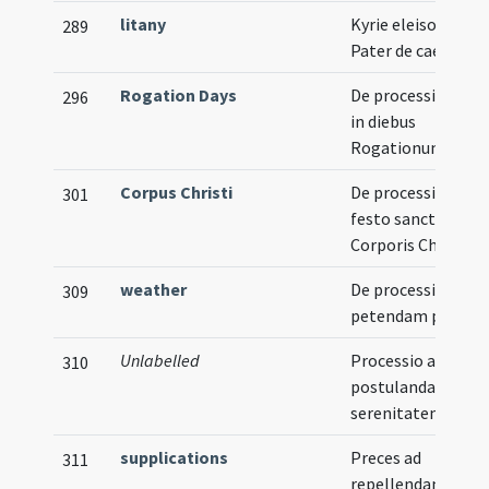
litany
Kyrie eleison ...
289
Pater de caelis
Rogation Days
De processionibus
296
in diebus
Rogationum
Corpus Christi
De processione in
301
festo sanctissimi
Corporis Christi
weather
De processione ad
309
petendam pluvia
Unlabelled
Processio ad
310
postulandam
serenitatem
supplications
Preces ad
311
repellendam