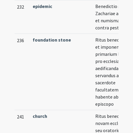
epidemic
Benedictio sancti
232
Zachariae ad cruce
et numismata
contra pestem
foundation stone
Ritus benedicendi
236
et imponendi
primarium lapide
pro ecclesia
aedificanda
servandus a
sacerdote
facultatem
habente ab
episcopo
church
Ritus benedicendi
241
novam ecclesiam
seu oratorium