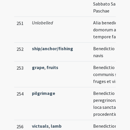
Sabbato Sancto
Paschae
Unlabelled
Alia benedictio
251
domorum alio
tempore facienda
ship/anchor/fishing
Benedictio novae
252
navis
grape
,
fruits
Benedictio
253
communis super
fruges et vineas
pilgrimage
Benedictio
254
peregrinorum ad
loca sancta
procedentium
victuals
,
lamb
Benedictiones
256