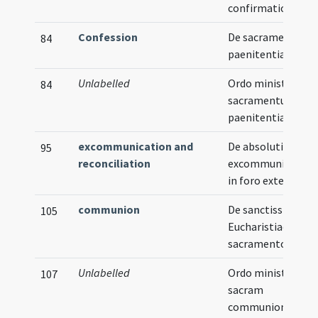
confirmationis
Confession
De sacramento
84
paenitentiae
Unlabelled
Ordo ministrandi
84
sacramentum
paenitentiae
excommunication and
De absolutione ab
95
reconciliation
excommunication
in foro exteriori
communion
De sanctissimo
105
Eucharistiae
sacramento
Unlabelled
Ordo ministrandi
107
sacram
communionem