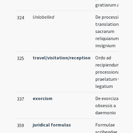
gratiarum actione
Unlabelled
De processione in
324
translatione
sacrarum
reliquiarum
insignium
travel/visitation/reception
Ordo ad
325
recipiendum
processionaliter
praelatum vel
legatum
exorcism
De exorcizandis
337
obsessis a
daemonio
juridical formulas
Formulae
359
scribendae in libri