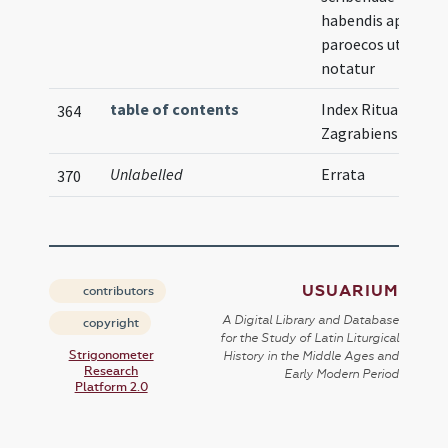
habendis apud
paroecos ut infra
notatur
table of contents
Index Ritualis
364
Zagrabiensis
Unlabelled
Errata
370
USUARIUM
contributors
A Digital Library and Database
copyright
for the Study of Latin Liturgical
Strigonometer
History in the Middle Ages and
Research
Early Modern Period
Platform 2.0