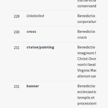
Eucharistia
conservanda
Unlabelled
Benedictio
229
corporalium
cross
Benedictio novae
230
crucis
statue/painting
Benedictio
231
imaginum Iesu
Christi Domini
nostri beatae
Virginis Mariae et
aliorum sanctoru
banner
Benedictio vexilli
231
ecclesiastici pro
templis et
processionibus