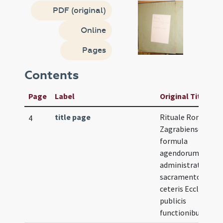
PDF (original)
Online
Pages
Contents
Page
Label
Original Title
title page
Rituale Romano-
4
Zagrabiense seu
formula
agendorum in
administratione
sacramentorum e
ceteris Ecclesiae
publicis
functionibus