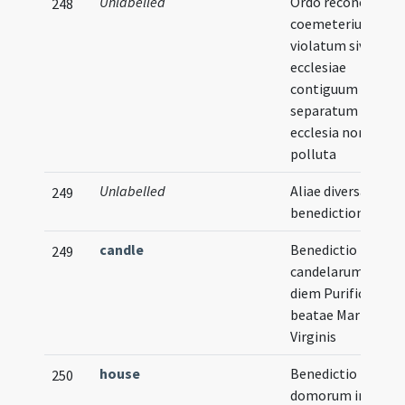
Unlabelled
Ordo reconciliandi
248
coemeterium
violatum sive
ecclesiae
contiguum sit sive
separatum ubi
ecclesia non est
polluta
Unlabelled
Aliae diversae
249
benedictiones
candle
Benedictio
249
candelarum extra
diem Purificationi
beatae Mariae
Virginis
house
Benedictio
250
domorum in