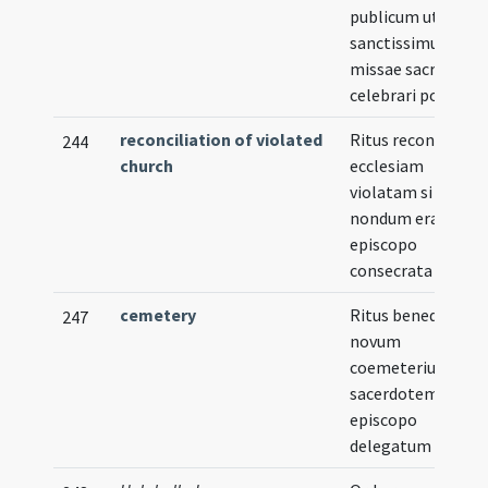
publicum ut ibi
sanctissimum
missae sacrificium
celebrari possit
reconciliation of violated
Ritus reconciliand
244
church
ecclesiam
violatam si
nondum erat ab
episcopo
consecrata
cemetery
Ritus benedicendi
247
novum
coemeterium per
sacerdotem ab
episcopo
delegatum