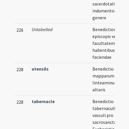
sacerdotalium
indumentorum in
genere
Unlabelled
Benedictiones ab
226
episcopis vel aliis
facultatem
habentibus
faciendae
utensils
Benedictio
228
mapparum sive
linteaminum
altaris
tabernacle
Benedictio
228
tabernaculi seu
vasculi pro
sacrosancta