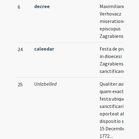
decree
Maximilianus
6
Verhovacz
miseratione divin
episcopus
Zagrabiensis
calendar
Festa de praecept
24
in dioecesi
Zagrabiensi
sanctificanda
Unlabelled
Qualiter autem et
25
quam exacte dicta
festa ubique
sanctificari
oporteat altissim
dispositio sub dat
15 Decembris anni
1772 ...