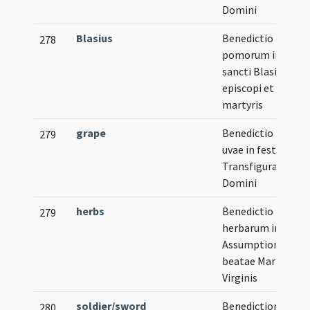
Domini
Blasius
Benedictio
278
pomorum in festo
sancti Blasii
episcopi et
martyris
grape
Benedictio novae
279
uvae in festo
Transfigurationis
Domini
herbs
Benedictio
279
herbarum in festo
Assumptionis
beatae Mariae
Virginis
soldier/sword
Benedictiones
280