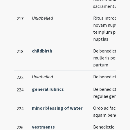
sacramentum
Unlabelled
Ritus introducendi
217
novam nuptam in
templum post
nuptias
childbirth
De benedictione
218
mulieris post
partum
Unlabelled
De benedictionibu
222
general rubrics
De benedictionibu
224
regulae generales
minor blessing of water
Ordo ad facienda
224
aquam benedicta
vestments
Benedictio
226