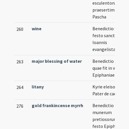
esculentorum
praesertim in
Pascha
wine
Benedictio vini in
260
festo sancti
Ioannis
evangelistae
major blessing of water
Benedictio aquae
263
quae fit in vigilia
Epiphaniae
litany
Kyrie eleison ...
264
Pater de caelis
gold frankincense myrrh
Benedictio trium
276
munerum
pretiosorum in
festo Epiphaniae