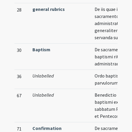
general rubrics
De iis quae in
28
sacramentorum
administratione
generaliter
servanda sunt
Baptism
De sacramento
30
baptismi rite
administrando
Unlabelled
Ordo baptismi
36
parvulorum
Unlabelled
Benedictio fontis
67
baptismi extra
sabbatum Pascha
et Pentecostes
Confirmation
De sacramento
71