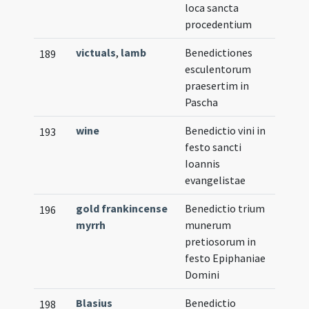
loca sancta
procedentium
victuals
,
lamb
Benedictiones
189
esculentorum
praesertim in
Pascha
wine
Benedictio vini in
193
festo sancti
Ioannis
evangelistae
gold frankincense
Benedictio trium
196
myrrh
munerum
pretiosorum in
festo Epiphaniae
Domini
Blasius
Benedictio
198