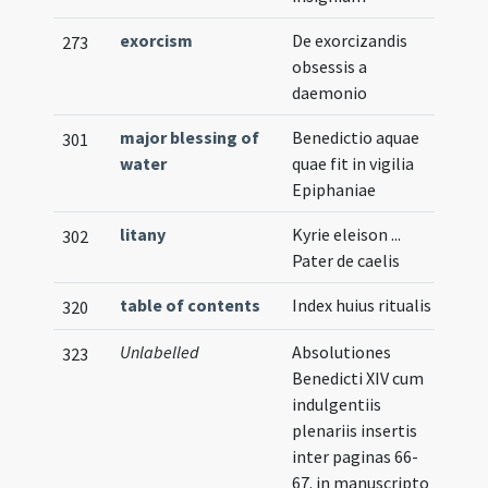
exorcism
De exorcizandis
273
obsessis a
daemonio
major blessing of
Benedictio aquae
301
water
quae fit in vigilia
Epiphaniae
litany
Kyrie eleison ...
302
Pater de caelis
table of contents
Index huius ritualis
Illu
320
Unlabelled
Absolutiones
323
Benedicti XIV cum
indulgentiis
plenariis insertis
inter paginas 66-
67. in manuscripto