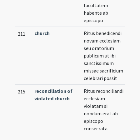
facultatem
habente ab
episcopo
church
Ritus benedicendi
211
novam ecclesiam
seu oratorium
publicum ut ibi
sanctissimum
missae sacrificium
celebrari possit
reconciliation of
Ritus reconciliandi
215
violated church
ecclesiam
violatam si
nondum erat ab
episcopo
consecrata