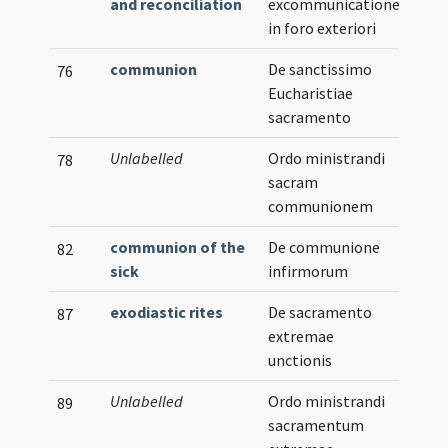
and reconciliation
excommunicatione
in foro exteriori
communion
De sanctissimo
76
Eucharistiae
sacramento
Unlabelled
Ordo ministrandi
78
sacram
communionem
communion of the
De communione
82
sick
infirmorum
exodiastic rites
De sacramento
87
extremae
unctionis
Unlabelled
Ordo ministrandi
89
sacramentum