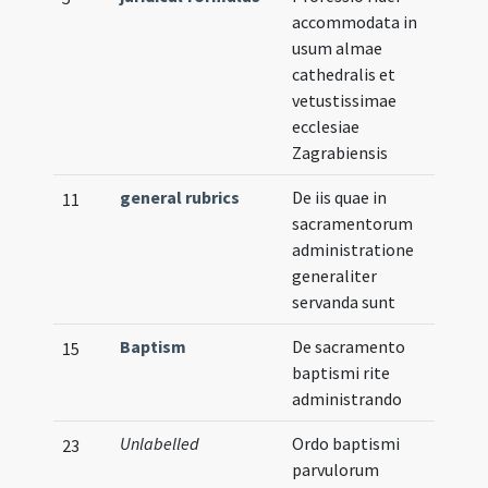
accommodata in
usum almae
cathedralis et
vetustissimae
ecclesiae
Zagrabiensis
general rubrics
De iis quae in
11
sacramentorum
administratione
generaliter
servanda sunt
Baptism
De sacramento
Illu
15
baptismi rite
administrando
Unlabelled
Ordo baptismi
Vern
23
parvulorum