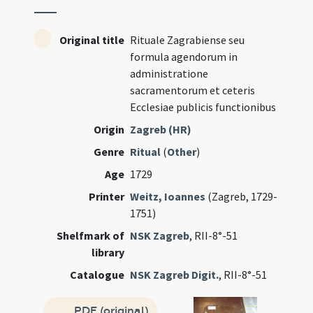
Original title
Rituale Zagrabiense seu
formula agendorum in
administratione
sacramentorum et ceteris
Ecclesiae publicis functionibus
Origin
Zagreb (HR)
Genre
Ritual
(
Other
)
Age
1729
Printer
Weitz, Ioannes
(Zagreb, 1729-
1751)
Shelfmark of
NSK Zagreb
, RII-8°-51
library
Catalogue
NSK Zagreb Digit.
, RII-8°-51
PDF (original)