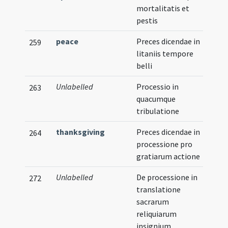
mortalitatis et
pestis
peace
Preces dicendae in
259
litaniis tempore
belli
Unlabelled
Processio in
263
quacumque
tribulatione
thanksgiving
Preces dicendae in
264
processione pro
gratiarum actione
Unlabelled
De processione in
272
translatione
sacrarum
reliquiarum
insignium