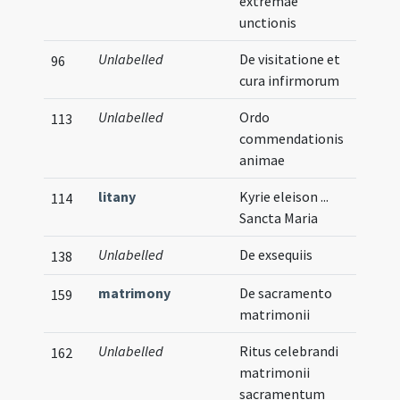
extremae
unctionis
Unlabelled
De visitatione et
96
cura infirmorum
Unlabelled
Ordo
113
commendationis
animae
litany
Kyrie eleison ...
114
Sancta Maria
Unlabelled
De exsequiis
138
matrimony
De sacramento
Vern
159
matrimonii
Unlabelled
Ritus celebrandi
Vern
162
matrimonii
sacramentum