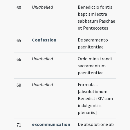
Unlabelled
Benedictio fontis
60
baptismi extra
sabbatum Paschae
et Pentecostes
Confession
De sacramento
65
paenitentiae
Unlabelled
Ordo ministrandi
66
sacramentum
paenitentiae
Unlabelled
Formula ...
69
[absolutionum
Benedicti XIV cum
indulgentiis
plenariis]
excommunication
De absolutione ab
Vern
71