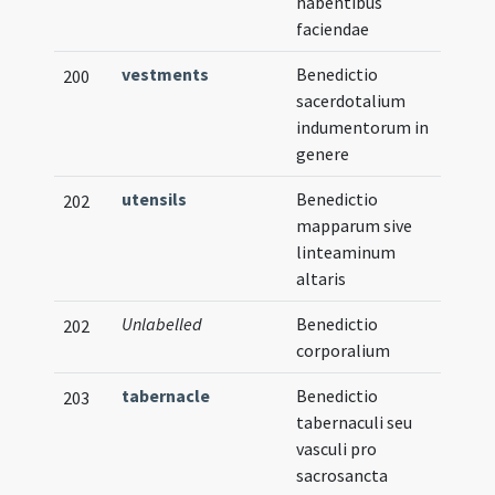
habentibus
faciendae
vestments
Benedictio
200
sacerdotalium
indumentorum in
genere
utensils
Benedictio
202
mapparum sive
linteaminum
altaris
Unlabelled
Benedictio
202
corporalium
tabernacle
Benedictio
203
tabernaculi seu
vasculi pro
sacrosancta