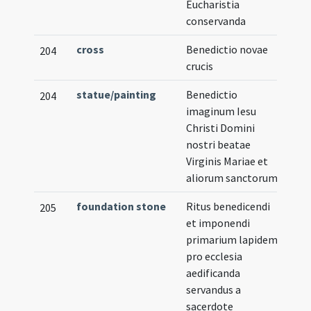
Eucharistia
conservanda
cross
Benedictio novae
204
crucis
statue/painting
Benedictio
204
imaginum Iesu
Christi Domini
nostri beatae
Virginis Mariae et
aliorum sanctorum
foundation stone
Ritus benedicendi
205
et imponendi
primarium lapidem
pro ecclesia
aedificanda
servandus a
sacerdote