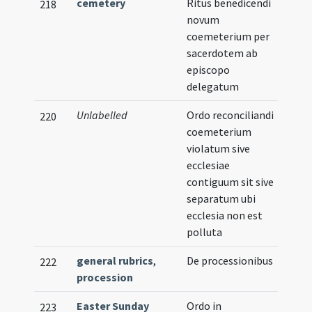
cemetery
Ritus benedicendi
218
novum
coemeterium per
sacerdotem ab
episcopo
delegatum
Unlabelled
Ordo reconciliandi
220
coemeterium
violatum sive
ecclesiae
contiguum sit sive
separatum ubi
ecclesia non est
polluta
general rubrics
,
De processionibus
222
procession
Easter Sunday
Ordo in
223