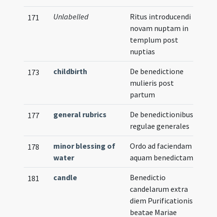
Unlabelled
Ritus introducendi
171
novam nuptam in
templum post
nuptias
childbirth
De benedictione
173
mulieris post
partum
general rubrics
De benedictionibus
177
regulae generales
minor blessing of
Ordo ad faciendam
178
water
aquam benedictam
candle
Benedictio
181
candelarum extra
diem Purificationis
beatae Mariae