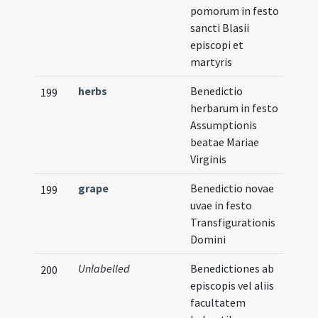
pomorum in festo
sancti Blasii
episcopi et
martyris
herbs
Benedictio
199
herbarum in festo
Assumptionis
beatae Mariae
Virginis
grape
Benedictio novae
199
uvae in festo
Transfigurationis
Domini
Unlabelled
Benedictiones ab
200
episcopis vel aliis
facultatem