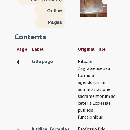
Online
Pages
Contents
Page
Label
Original Title
title page
Rituale
4
Zagrabiense seu
formula
agendorum in
administratione
sacramentorum ac
ceteris Ecclesiae
publicis
functionibus
juridical formulas
Professio fidei
Illu
5