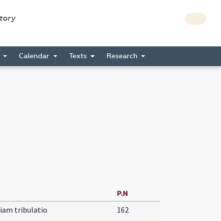
story
s
Calendar
Texts
Research
P.N
am tribulatio
162