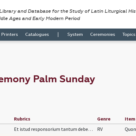
 Library and Database for the Study of Latin Liturgical Hi
ddle Ages and Early Modern Period
|
Printers
Catalogues
System
Ceremonies
Topic
remony Palm Sunday
Rubrics
Genre
Item
Et istud responsorium tantum debet reiterari.
RV
Quoni