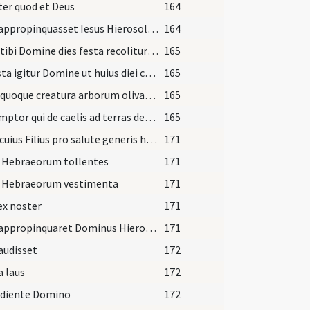
er quod et Deus
164
Cum appropinquasset Iesus Hierosolymis et venisset Bethphage
164
Haec tibi Domine dies festa recolitur et annuis exacta curriculis
165
Praesta igitur Domine ut huius diei celeberrimum
165
Haec quoque creatura arborum olivarum
165
Redemptor qui de caelis ad terras descendere et ad passionem
165
Deus cuius Filius pro salute generis humani de caelo
171
i Hebraeorum tollentes
171
i Hebraeorum vestimenta
171
ex noster
171
Cum appropinquaret Dominus Hierosolymam misit
171
audisset
172
a laus
172
ediente Domino
172