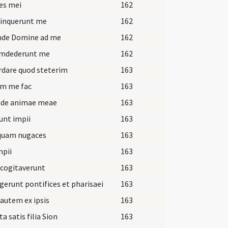
es mei
162
linquerunt me
162
nde Domine ad me
162
umdederunt me
162
dare quod steterim
163
um me fac
163
nde animae meae
163
unt impii
163
uam nugaces
163
mpii
163
 cogitaverunt
163
gerunt pontifices et pharisaei
163
autem ex ipsis
163
ta satis filia Sion
163