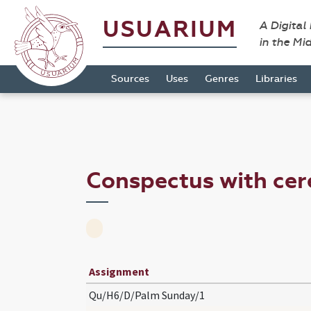
USUARIUM
A Digital
in the Mi
Sources
Uses
Genres
Libraries
Conspectus with ce
Assignment
Qu/H6/D/Palm Sunday/1