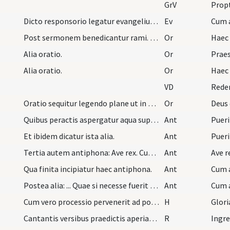
GrV
Propt
Dicto responsorio legatur evangelium. Dominus vob…
Ev
Post sermonem benedicantur rami. Oratio ad ramos…
Or
Alia oratio.
Or
Alia oratio.
Or
VD
Oratio sequitur legendo plane ut in prima oration…
Or
Quibus peractis aspergatur aqua super ramos et po…
Ant
Puer
Et ibidem dicatur ista alia.
Ant
Puer
Tertia autem antiphona: Ave rex. Cum autem cantor…
Ant
Ave r
Qua finita incipiatur haec antiphona.
Ant
Postea alia: ... Quae si necesse fuerit repetantu…
Ant
Cum 
Cum vero processio pervenerit ad portas ecclesiae…
H
Glori
Cantantis versibus praedictis aperiatur ecclesia…
R
Ingr