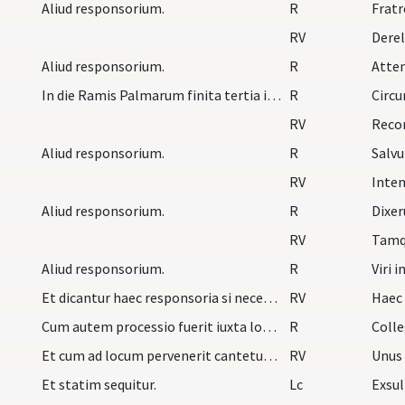
Aliud responsorium.
R
Fratr
RV
Dere
Aliud responsorium.
R
Atte
In die Ramis Palmarum finita tertia itur processi…
R
Circ
RV
Recor
Aliud responsorium.
R
Salv
RV
Inte
Aliud responsorium.
R
Dixer
RV
Tamq
Aliud responsorium.
R
Viri i
Et dicantur haec responsoria si necesse fuerit us…
RV
Haec
Cum autem processio fuerit iuxta locum ubi rami d…
R
Colle
Et cum ad locum pervenerit cantetur ante crucem v…
RV
Unus 
Et statim sequitur.
Lc
Exsul