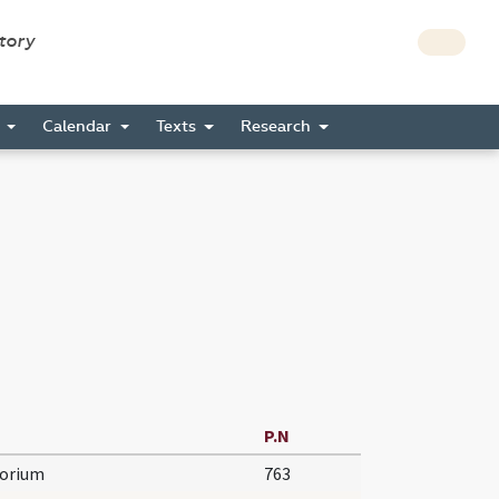
story
s
Calendar
Texts
Research
P.N
torium
763