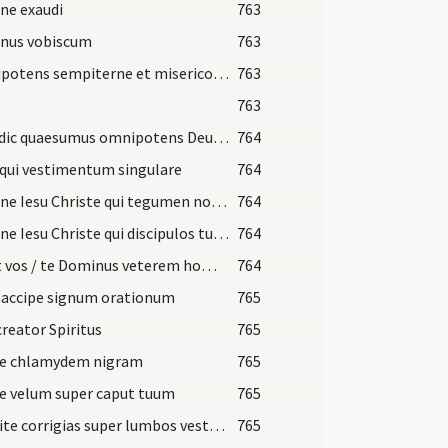
ne exaudi
763
nus vobiscum
763
Omnipotens sempiterne et misericors Deus qui pietatis tuae
763
763
Benedic quaesumus omnipotens Deus velamina ista
764
qui vestimentum singulare
764
Domine Iesu Christe qui tegumen nostrae
764
Domine Iesu Christe qui discipulos tuos orare
764
Exuat vos / te Dominus veterem hominem
764
 accipe signum orationum
765
creator Spiritus
765
pe chlamydem nigram
765
e velum super caput tuum
765
Accipite corrigias super lumbos vestros
765