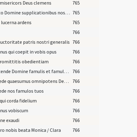
misericors Deus clemens
765
Adesto Domine supplicationibus nostris ut has
765
t lucerna ardens
765
766
uctoritate patris nostri generalis
766
us qui coepit in vobis opus
766
romittitis obedientiam
766
Praetende Domine famulis et famulabus tuis
766
Concede quaesumus omnipotens Deus ut qui
766
ede nos famulos tuos
766
qui corda fidelium
766
nus vobiscum
766
ne exaudi
766
ro nobis beata Monica / Clara
766