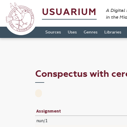
USUARIUM
A Digital
in the Mi
Sources
Uses
Genres
Libraries
Conspectus with ce
Assignment
nun/1