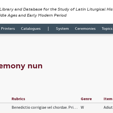
 Library and Database for the Study of Latin Liturgical Hi
ddle Ages and Early Modern Period
|
Printers
Catalogues
System
Ceremonies
Topic
remony nun
Rubrics
Genre
Item
Benedictio corrigiae vel chordae. Prior vel guard…
W
Adiu