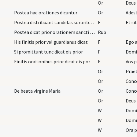
Or
Deus 
Postea hae orationes dicuntur
Or
Postea distribuant candelas sororibus dicens
F
Et si
Postea dicat prior orationem sancti Augustini vel…
Rub
His finitis prior vel guardianus dicat
F
Ego a
Si promittunt tunc dicat eis prior
F
Domin
Finitis orationibus prior dicat eis porrigendo li…
F
Vos p
Or
Or
De beata virgine Maria
Or
Conc
Or
Deus 
W
Domi
W
Domi
W
Ora p