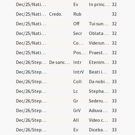
Dec/25/Nativitas/M3/Mass Propers
Ev
In principio erat Verbum (J)
32
Dec/25/Nativitas/Mass Propers
Credo.
Rub
32
Dec/25/Nativitas/M3/Mass Propers
Off
Tui sunt caeli et tua est terra
32
Dec/25/Nativitas/M3/Mass Propers
Secr
Oblata Domine munera nova Unigeniti tui nativitate ... maculis emunda.
32
Dec/25/Nativitas/M3/Mass Propers
Comm
Viderunt omnes fines terrae
32
Dec/25/Nativitas/M3/Mass Propers
Postcomm
Praesta quaesumus omnipotens Deus ut natus hodie Salvator ... ipse largitor.
32
Dec/26/Stephanus martyr/M2/Mass Propers
De sancti Stephani.
Intr
Etenim sederunt principes
33
Dec/26/Stephanus martyr/M2/Mass Propers
IntrV
Beati immaculati in via
33
Dec/26/Stephanus martyr/M2/Mass Propers
Coll
Da nobis quaesumus Domine imitari quod colimus ... persecutoribus exorare.
33
Dec/26/Stephanus martyr/M2/Mass Propers
Lc
Stephanus autem plenus gratia et fortitudine (Act)
33
Dec/26/Stephanus martyr/M2/Mass Propers
Gr
Sederunt principes
33
Dec/26/Stephanus martyr/M2/Mass Propers
GrV
Adiuva me Domine Deus meus
33
Dec/26/Stephanus martyr/M2/Mass Propers
All
Video caelos apertos
33
Dec/26/Stephanus martyr/M2/Mass Propers
Ev
Dicebat Iesus turbis Iudeorum et principibus sacerdotum. Ecce ego mitto ad vos prophetas (Mt)
33