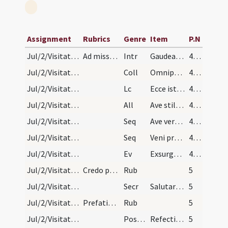
Assignment
Rubrics
Genre
Item
P.N
Jul/2/Visitatio BMV/M2/Mass Propers
Ad missam introitus.
Intr
Gaudeamus omnes
4 (1r)
Jul/2/Visitatio BMV/M2/Mass Propers
Coll
Omnipotens sempiterne Deus qui ex abundantia caritatis beatam Mariam tuo Filio impraegnatam ad salutatione Elisabeth inspirasti ... ab omnibus adversitatibus eruamur.
4 (1r)
Jul/2/Visitatio BMV/M2/Mass Propers
Lc
Ecce iste venit saliens in montibus (Sap)
4 (1r)
Jul/2/Visitatio BMV/M2/Mass Propers
All
Ave stillans mellae alvearium
4 (1r)
Jul/2/Visitatio BMV/M2/Mass Propers/1
Seq
Ave verbi dei parens virginum humilitas
4 (1r)
Jul/2/Visitatio BMV/M2/Mass Propers/2
Seq
Veni praecelsa Domina
4 (1r)
Jul/2/Visitatio BMV/M2/Mass Propers
Ev
Exsurgens Maria abiit in montana (L)
4 (1r)
Jul/2/Visitatio BMV/Mass Propers/1
Credo per octavam dicitur.
Rub
5
Jul/2/Visitatio BMV/M2/Mass Propers
Secr
Salutaris victimae oblationem tibi Deus Pater omnipotens immolamus ... magnificare mereamur.
5
Jul/2/Visitatio BMV/Mass Propers/2
Prefatio de Visitatione beatae Mariae semper Virg…
Rub
5
Jul/2/Visitatio BMV/M2/Mass Propers
Postcomm
Refecti et renovati sacro caelestis alimoniae pabulo ... indesinenter maneamus.
5