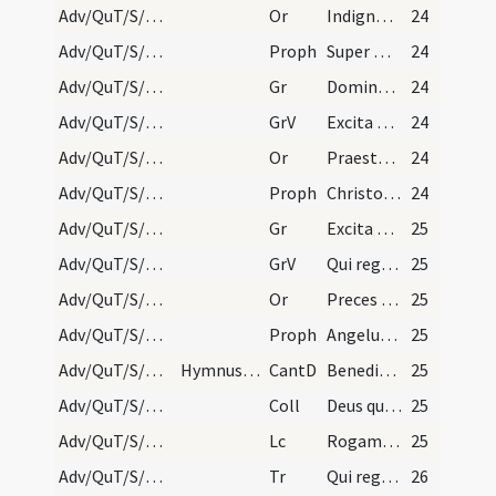
Adv/QuT/S/M2/Mass Propers/3
Or
Indignos nos quaesumus Domine famulos tuos quos actionis ... adventu laetifica.
24
Adv/QuT/S/M2/Mass Propers/3
Proph
Super montem excelsum ascende tu qui evangelizas Sion (Is)
24
Adv/QuT/S/M2/Mass Propers/3
Gr
Domine Deus virtutum converte nos
24
Adv/QuT/S/M2/Mass Propers/3
GrV
Excita Domine potentiam tuam
24
Adv/QuT/S/M2/Mass Propers/4
Or
Praesta quaesumus omnipotens Deus ut Filii tui ventura sollemnitas ... aeterna concedat.
24
Adv/QuT/S/M2/Mass Propers/4
Proph
Christo meo Cyro cuius apprehendi dexteram (Is)
24
Adv/QuT/S/M2/Mass Propers/4
Gr
Excita Domine potentiam tuam
25
Adv/QuT/S/M2/Mass Propers/4
GrV
Qui regis Israel intende
25
Adv/QuT/S/M2/Mass Propers/5
Or
Preces populi tui quaesumus Domine clementer exaudi ... visitationis consoletur.
25
Adv/QuT/S/M2/Mass Propers/5
Proph
Angelus Domini descendit cum Azaria et sociis eius (Dn)
25
Adv/QuT/S/M2/Mass Propers
Hymnus sequitur.
CantD
Benedictus es Domine Deus patrum nostrorum
25
Adv/QuT/S/M2/Mass Propers
Coll
Deus qui tribus pueris mitigasti flammas ignium ... flamma vitiorum.
25
Adv/QuT/S/M2/Mass Propers
Lc
Rogamus vos per adventum Domini nostri (2Th)
25
Adv/QuT/S/M2/Mass Propers/2
Tr
Qui regis Israel intende
26