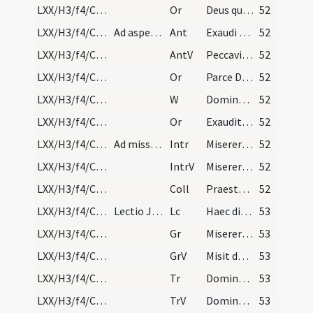
LXX/H3/f4/Cin/Ash Wednesday/blessing of ashes/5
Or
Deus qui non mortem sed paenitentiam ... propitiationis custodiat. Per
52
LXX/H3/f4/Cin/Ash Wednesday/4
Ad aspersionem
Ant
Exaudi nos
52
LXX/H3/f4/Cin/Ash Wednesday/4
AntV
Peccavimus Domine
52
LXX/H3/f4/Cin/Ash Wednesday/6
Or
Parce Domine parce
52
LXX/H3/f4/Cin/Ash Wednesday/5
W
Domine non secundum
52
LXX/H3/f4/Cin/Ash Wednesday/7
Or
Exauditor omnium Deus ... misericordia consoleris.
52
LXX/H3/f4/Cinerum/M2/Mass Propers
Ad missam
Intr
Misereris omnium Domine et nihil odisti
52
LXX/H3/f4/Cinerum/M2/Mass Propers
IntrV
Miserere nobis Deus
52
LXX/H3/f4/Cinerum/M2/Mass Propers
Coll
Praesta Domine fidelibus tuis ... devotione percurrant.
52
LXX/H3/f4/Cinerum/M2/Mass Propers
Lectio Joelis prophetae
Lc
Haec dicit Dominus Deus. Convertimini ad me in toto corde ... in gentibus.
53
LXX/H3/f4/Cinerum/M2/Mass Propers
Gr
Miserere mei
53
LXX/H3/f4/Cinerum/M2/Mass Propers
GrV
Misit de celo
53
LXX/H3/f4/Cinerum/M2/Mass Propers
Tr
Domine non secundum
53
LXX/H3/f4/Cinerum/M2/Mass Propers/1
TrV
Domine ne memineris
53