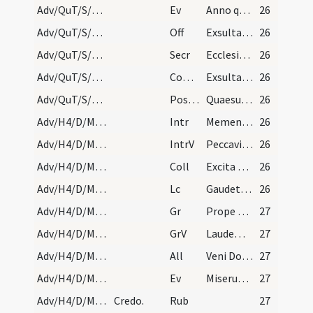
Adv/QuT/S/M2/Mass Propers
Ev
Anno quintodecimo imperii Tiberii Caesaris (L)
26
Adv/QuT/S/M2/Mass Propers
Off
Exsulta satis filia Sion
26
Adv/QuT/S/M2/Mass Propers
Secr
Ecclesiae tuae Domine munera sanctifica et concede ut per haec veneranda mysteria ab aeternae salutis mereamur pertingere gaudia.
26
Adv/QuT/S/M2/Mass Propers
Comm
Exsultavit ut gigas ad currendam viam
26
Adv/QuT/S/M2/Mass Propers
Postcomm
Quaesumus Domine Deus noster ut sacrosancta mysteria ... facias et futurum.
26
Adv/H4/D/M2/Mass Propers
Intr
Memento nostri Domine
26
Adv/H4/D/M2/Mass Propers
IntrV
Peccavimus Domine cum patribus
26
Adv/H4/D/M2/Mass Propers
Coll
Excita Domine potentiam tuam et veni et magna nobis virtute succurre ... propitiationis acceleret.
26
Adv/H4/D/M2/Mass Propers
Lc
Gaudete in Domino semper iterum dico gaudete (Ph)
26
Adv/H4/D/M2/Mass Propers
Gr
Prope est Dominus omnibus invocantibus eum
27
Adv/H4/D/M2/Mass Propers
GrV
Laudem Domini loquetur os meum
27
Adv/H4/D/M2/Mass Propers
All
Veni Domine et noli tardare
27
Adv/H4/D/M2/Mass Propers
Ev
Miserunt Iudaei ab Hierosolymis sacerdotes et levitas ad Ioannem (J)
27
Adv/H4/D/Mass Propers
Credo.
Rub
27