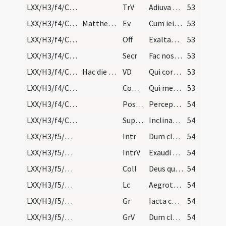
LXX/H3/f4/Cinerum/M2/Mass Propers/2
TrV
Adiuva nos Deus
53
LXX/H3/f4/Cinerum/M2/Mass Propers
Mattheum
Ev
Cum ieiunatis nolite fieri ... cor tuum
53
LXX/H3/f4/Cinerum/M2/Mass Propers
Off
Exaltabo te
53
LXX/H3/f4/Cinerum/M2/Mass Propers
Secr
Fac nos quaesumus Domine ... celebramus exordium.
53
LXX/H3/f4/Cinerum/M2/Mass Propers
Hac die usque ad passionem Domini de tempore dica…
VD
Qui corporali ieiunio
53
LXX/H3/f4/Cinerum/M2/Mass Propers
Comm
Qui meditabitur in lege ... in tempore suo
53
LXX/H3/f4/Cinerum/M2/Mass Propers
Postcomm
Percepta nobis Domine ... proficiant ad medelam.
54
LXX/H3/f4/Cinerum/M2/Mass Propers
Superpop
Inclinantes se Domine ... nutriantur auxiliis.
54
LXX/H3/f5/M2/Mass Propers
Intr
Dum clamarem ad Dominum
54
LXX/H3/f5/M2/Mass Propers
IntrV
Exaudi Deus orationem meam
54
LXX/H3/f5/M2/Mass Propers
Coll
Deus qui culpa offenderis paenitentia placaris ... meremur averte.
54
LXX/H3/f5/M2/Mass Propers
Lc
Aegrotavit Ezechias usque ad mortem (Is)
54
LXX/H3/f5/M2/Mass Propers
Gr
Iacta cogitatum tuum in Domino
54
LXX/H3/f5/M2/Mass Propers
GrV
Dum clamarem ad Dominum
54