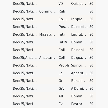
Dec/25/Nativitas/M1/Mass Propers
VD
Quia per incarnati verbi
30
Dec/25/Nativitas/Mass Propers/2
Communicantes
Rub
30
Dec/25/Nativitas/M1/Mass Propers
Comm
In splendoribus sanctorum
30
Dec/25/Nativitas/M1/Mass Propers
Postcomm
Da nobis quaesumus Domine Deus noster ut qui nativitatem Domini nostri ... pertinere consortium.
30
Dec/25/Nativitas/M2/Mass Propers
Missa aurora.
Intr
Lux fulgebit hodie super nos
30
Dec/25/Nativitas/M2/Mass Propers
IntrV
Dominus regnavit decorem
30
Dec/25/Nativitas/M2/Mass Propers
Coll
Da nobis quaesumus omnipotens Deus ut qui nova tui incarnati Verbi ... fulget in mente.
30
Dec/25/Anastasia/M2/Mass Propers
Anastasiae.
Coll
Da quaesumus omnipotens Deus ut qui beatae Anastasiae martyris tuae ... patrocinia sentiamus.
30
Dec/25/Nativitas/M2/Mass Propers
Proph
Spiritus Domini super me ... redempti a Domino Deo meo. (Is)
30
Dec/25/Nativitas/M2/Mass Propers
Lc
Apparuit benignitas et humanitas Salvatoris nostri Dei (Tt)
30
Dec/25/Nativitas/M2/Mass Propers
Gr
Benedictus qui venit in nomine Domini
30
Dec/25/Nativitas/M2/Mass Propers
GrV
A Domino factum est istud
30
Dec/25/Nativitas/M2/Mass Propers
All
Dominus regnavit decorem induit
30
Dec/25/Nativitas/M2/Mass Propers
Ev
Pastores loquebantur ad invicem (L)
30