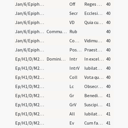
Jan/6/Epiphania/M2/Mass Propers
Off
Reges Tharsis et insulae
40
Jan/6/Epiphania/M2/Mass Propers
Secr
Ecclesiae tuae quaesumus Domine dona propitius intuere ... et sumitur.
40
Jan/6/Epiphania/M2/Mass Propers
VD
Quia cum Unigenitus tuus
40
Jan/6/Epiphania/Mass Propers/2
Communicantes.
Rub
40
Jan/6/Epiphania/M2/Mass Propers
Comm
Vidimus stellam eius
40
Jan/6/Epiphania/M2/Mass Propers
Postcomm
Praesta quaesumus Domine Deus noster ut quae sollemni celebramus officio ... intelligentia consequamur.
40
Ep/H1/D/M2/Mass Propers
Dominica infra octavas.
Intr
In excelso throno vidi sedere virum
40
Ep/H1/D/M2/Mass Propers
IntrV
Iubilate Deo omnis terra
40
Ep/H1/D/M2/Mass Propers
Coll
Vota quaesumus supplicantis populi ... viderint convalescant.
40
Ep/H1/D/M2/Mass Propers
Lc
Obsecro vos per misericordiam Dei (R)
40
Ep/H1/D/M2/Mass Propers
Gr
Benedictus Dominus Deus Israel
41
Ep/H1/D/M2/Mass Propers
GrV
Suscipiant montes pacem populo tuo
41
Ep/H1/D/M2/Mass Propers
All
Iubilate Deo omnis terra
41
Ep/H1/D/M2/Mass Propers
Ev
Cum factus esset Iesus annorum duodecim ascendentibus illi (L)
41