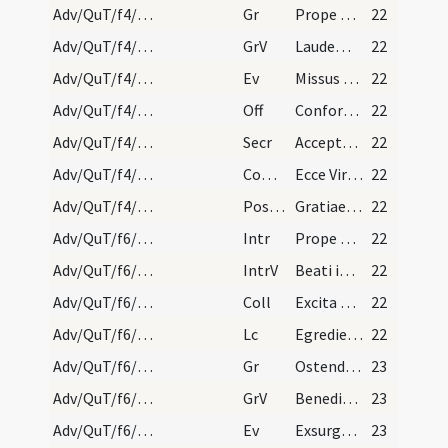
Adv/QuT/f4/M2/Mass Propers/2
Gr
Prope est Dominus omnibus invocantibus eum
22
Adv/QuT/f4/M2/Mass Propers/2
GrV
Laudem Domini loquetur os meum
22
Adv/QuT/f4/M2/Mass Propers
Ev
Missus est angelus Gabriel a Deo in civitate (L)
22
Adv/QuT/f4/M2/Mass Propers
Off
Confortamini et iam nolite timere
22
Adv/QuT/f4/M2/Mass Propers
Secr
Accepta tibi sint Domine quaesumus nostra ieiunia ... promissa perducant.
22
Adv/QuT/f4/M2/Mass Propers
Comm
Ecce Virgo concipiet
22
Adv/QuT/f4/M2/Mass Propers
Postcomm
Gratiae tuae quaesumus Domine supplicibus tuis tribue largitatem ... percipiant et futurae.
22
Adv/QuT/f6/M2/Mass Propers
Intr
Prope esto Domine
22
Adv/QuT/f6/M2/Mass Propers
IntrV
Beati immaculati in via
22
Adv/QuT/f6/M2/Mass Propers
Coll
Excita quaesumus Domine potentiam tuam et veni ... adversitate liberentur.
22
Adv/QuT/f6/M2/Mass Propers
Lc
Egredietur virga de radice Iesse (Is)
22
Adv/QuT/f6/M2/Mass Propers
Gr
Ostende nobis Domine misericordiam tuam
23
Adv/QuT/f6/M2/Mass Propers
GrV
Benedixisti Domine terram tuam
23
Adv/QuT/f6/M2/Mass Propers
Ev
Exsurgens Maria abiit in montana (L)
23