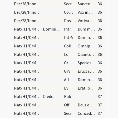
Dec/28/Innocentes/M2/Mass Propers
Secr
Sanctorum tuorum nobis Domine pia non desit oratio ... semper obtineat.
36
Dec/28/Innocentes/M2/Mass Propers
Comm
Vox in Rama audita est
36
Dec/28/Innocentes/M2/Mass Propers
Postcomm
Votiva Domine dona percepimus ... conferre subsidium.
36
Nat/H1/D/M2/Mass Propers
Dominica infra octavas.
Intr
Dum medium silentium
36
Nat/H1/D/M2/Mass Propers
IntrV
Dominus regnavit diecorem
36
Nat/H1/D/M2/Mass Propers
Coll
Omnipotens sempiterne Deus dirige actus nostros in beneplacito tuo ... operibus abundare.
36
Nat/H1/D/M2/Mass Propers
Lc
Quanto tempore haeres parvulus est (G)
36
Nat/H1/D/M2/Mass Propers
Gr
Speciosus forma
36
Nat/H1/D/M2/Mass Propers
GrV
Eructavit cor meum verbum bonum
36
Nat/H1/D/M2/Mass Propers
All
Dominus regnavit exsultet
36
Nat/H1/D/M2/Mass Propers
Ev
Erat Ioseph et Maria mater Iesu mirantes super his (L)
36
Nat/H1/D/Mass Propers
Credo.
Rub
37
Nat/H1/D/M2/Mass Propers
Off
Deus enim firmavit orbem terrae
37
Nat/H1/D/M2/Mass Propers
Secr
Concede quaesumus Domine ut oculis tuae maiestatis ... perennitatis acquirat.
37