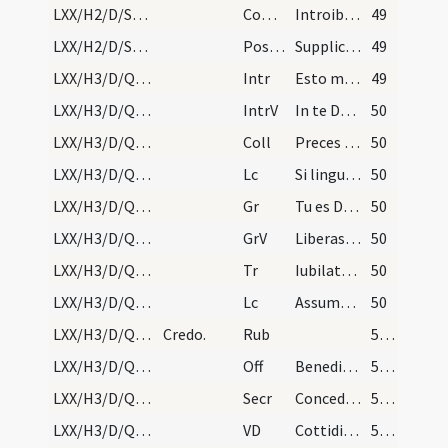
LXX/H2/D/Sexagesima/M2/Mass Propers
Comm
Introibo ad altare Dei
49
LXX/H2/D/Sexagesima/M2/Mass Propers
Postcomm
Supplices te rogamus omnipotens Deus ut quos tuis ... deservire concedas.
49
LXX/H3/D/Quinquagesima/M2/Mass Propers
Intr
Esto mihi in Deum protectorem
49
LXX/H3/D/Quinquagesima/M2/Mass Propers
IntrV
In te Domine speravi
50
LXX/H3/D/Quinquagesima/M2/Mass Propers
Coll
Preces nostras quaesumus Domine clementer exaudi atque a peccatorum vinculis absolutos ... adversitate custodi.
50
LXX/H3/D/Quinquagesima/M2/Mass Propers/1
Lc
Si linguis hominum loquar et angelorum (K)
50
LXX/H3/D/Quinquagesima/M2/Mass Propers
Gr
Tu es Deus qui facis
50
LXX/H3/D/Quinquagesima/M2/Mass Propers
GrV
Liberasti in brachio
50
LXX/H3/D/Quinquagesima/M2/Mass Propers
Tr
Iubilate Domino
50
LXX/H3/D/Quinquagesima/M2/Mass Propers/2
Lc
Assumpsit Iesus duodecim discipulos suos et ait illis. Ecce ascedimus (L)
50
LXX/H3/D/Quinquagesima/Mass Propers
Credo.
Rub
51 (24v)
LXX/H3/D/Quinquagesima/M2/Mass Propers
Off
Benedictus es Domine doce me
51 (24v)
LXX/H3/D/Quinquagesima/M2/Mass Propers
Secr
Concede nobis misericors Deus digne ... participatione salvari.
51 (24v)
LXX/H3/D/Quinquagesima/M2/Mass Propers
VD
Cottidiana
51 (24v)