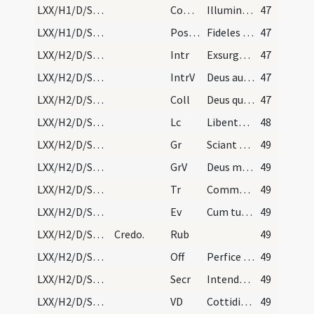
LXX/H1/D/Septuagesima/M2/Mass Propers
Comm
Illumina faciem tuam
47
LXX/H1/D/Septuagesima/M2/Mass Propers
Postcomm
Fideles tui Deus per tua dona firmentur ... fine percipiant.
47
LXX/H2/D/Sexagesima/M2/Mass Propers
Intr
Exsurge quare obdormis Domine
47
LXX/H2/D/Sexagesima/M2/Mass Propers
IntrV
Deus auribus nostris audivimus
47
LXX/H2/D/Sexagesima/M2/Mass Propers
Coll
Deus qui conspicis quia ex nulla nostra actione confidimus ... protectione muniamur.
47
LXX/H2/D/Sexagesima/M2/Mass Propers
Lc
Libenter suffertis insipientes (K)
48
LXX/H2/D/Sexagesima/M2/Mass Propers
Gr
Sciant gentes
49
LXX/H2/D/Sexagesima/M2/Mass Propers
GrV
Deus meus pone illos
49
LXX/H2/D/Sexagesima/M2/Mass Propers
Tr
Commovisti Domine terram
49
LXX/H2/D/Sexagesima/M2/Mass Propers
Ev
Cum turba plurima convenirent et de civitatibus properarent ad eum (L)
49
LXX/H2/D/Sexagesima/Mass Propers
Credo.
Rub
49
LXX/H2/D/Sexagesima/M2/Mass Propers
Off
Perfice gressus meos
49
LXX/H2/D/Sexagesima/M2/Mass Propers
Secr
Intende quaesumus Domine hostias familiae tuae ... plenitudine pervenire.
49
LXX/H2/D/Sexagesima/M2/Mass Propers
VD
Cottidiana
49