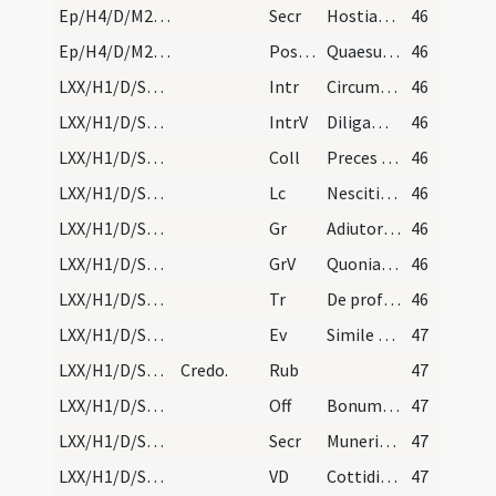
Ep/H4/D/M2/Mass Propers
Secr
Hostias tibi Domine placationis offerimus ... corda tu dirigas.
46
Ep/H4/D/M2/Mass Propers
Postcomm
Quaesumus omnipotens Deus ut illiis salutaris capiamus effectum ... pignus accepimus.
46
LXX/H1/D/Septuagesima/M2/Mass Propers
Intr
Circumdederunt me gemitus mortis
46
LXX/H1/D/Septuagesima/M2/Mass Propers
IntrV
Diligam te Domine virtus mea
46
LXX/H1/D/Septuagesima/M2/Mass Propers
Coll
Preces populi tui quaesumus Domine clementer exaudi ... misericorditer liberemur.
46
LXX/H1/D/Septuagesima/M2/Mass Propers
Lc
Nescitis quod hi qui in stadio currunt (K)
46
LXX/H1/D/Septuagesima/M2/Mass Propers
Gr
Adiutor in opportunitatibus
46
LXX/H1/D/Septuagesima/M2/Mass Propers
GrV
Quoniam non in finem
46
LXX/H1/D/Septuagesima/M2/Mass Propers
Tr
De profundis clamavi ad te Domine
46
LXX/H1/D/Septuagesima/M2/Mass Propers
Ev
Simile est regnum caelorum homini patrifamilias (Mt)
47
LXX/H1/D/Septuagesima/Mass Propers
Credo.
Rub
47
LXX/H1/D/Septuagesima/M2/Mass Propers
Off
Bonum est confiteri
47
LXX/H1/D/Septuagesima/M2/Mass Propers
Secr
Muneribus nostris quaesumus Domine praecibus susceptis ... clementer exaudi.
47
LXX/H1/D/Septuagesima/M2/Mass Propers
VD
Cottidiana
47