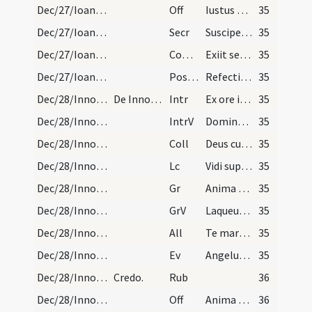
Dec/27/Ioannes apostolus/M2/Mass Propers
Off
Iustus ut palma florebit
35
Dec/27/Ioannes apostolus/M2/Mass Propers
Secr
Suscipe munera Domine quae in eius tibi sollemnitate deferimus ... patrocinio liberari.
35
Dec/27/Ioannes apostolus/M2/Mass Propers
Comm
Exiit sermo inter fratres
35
Dec/27/Ioannes apostolus/M2/Mass Propers
Postcomm
Refecti cibo potuque caelesti Dominus noster te supplicitur ... eius precibus.
35
Dec/28/Innocentes/M2/Mass Propers
De Innocentibus.
Intr
Ex ore infantium Deus
35
Dec/28/Innocentes/M2/Mass Propers
IntrV
Domine Dominus noster
35
Dec/28/Innocentes/M2/Mass Propers
Coll
Deus cuius hodierne die praeconium ... vita fateatur.
35
Dec/28/Innocentes/M2/Mass Propers
Lc
Vidi supra montem Sion agnum stantem (Ap)
35
Dec/28/Innocentes/M2/Mass Propers
Gr
Anima nostra sicut passer erepta est
35
Dec/28/Innocentes/M2/Mass Propers
GrV
Laqueus contritus est
35
Dec/28/Innocentes/M2/Mass Propers
All
Te martyrum candidatus
35
Dec/28/Innocentes/M2/Mass Propers
Ev
Angelus apparuit in somnis Ioseph dicens. Surge et accipe puerum (Mt)
35
Dec/28/Innocentes/Mass Propers
Credo.
Rub
36
Dec/28/Innocentes/M2/Mass Propers
Off
Anima nostra sicut passer erepta est
36