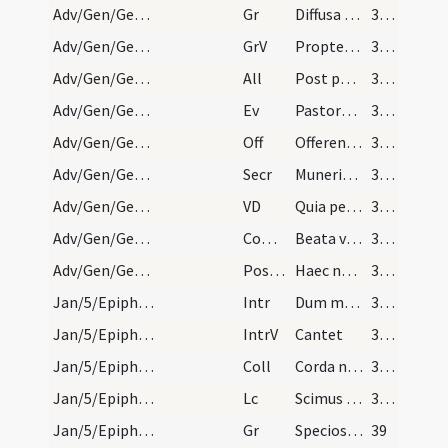
Adv/Gen/Gen/BMV/M2/Mass Propers
Gr
Diffusa est gratia in labiis tuis
38 (18r)
Adv/Gen/Gen/BMV/M2/Mass Propers
GrV
Propter veritatem et mansuetudinem
38 (18r)
Adv/Gen/Gen/BMV/M2/Mass Propers
All
Post partum Virgo
38 (18r)
Adv/Gen/Gen/BMV/M2/Mass Propers
Ev
Pastores loquebantur ad invicem (L)
38 (18r)
Adv/Gen/Gen/BMV/M2/Mass Propers
Off
Offerentur regi virgines
38 (18r)
Adv/Gen/Gen/BMV/M2/Mass Propers
Secr
Muneribus nostris quaesumus Domine precibusque ... clementer exudi.
38 (18r)
Adv/Gen/Gen/BMV/M2/Mass Propers
VD
Quia per incarnati
38 (18r)
Adv/Gen/Gen/BMV/M2/Mass Propers
Comm
Beata viscera Mariae
38 (18r)
Adv/Gen/Gen/BMV/M2/Mass Propers
Postcomm
Haec nos Domine communio purget a crimine ... esse consortes.
38 (18r)
Jan/5/Epiphania (Vigilia)/M2/Mass Propers
Intr
Dum medium
38 (18r)
Jan/5/Epiphania (Vigilia)/M2/Mass Propers
IntrV
Cantet
38 (18r)
Jan/5/Epiphania (Vigilia)/M2/Mass Propers
Coll
Corda nostra quaesumus Domine venturae festivitatis splendor illustret ... claritatis aeternae.
38 (18r)
Jan/5/Epiphania (Vigilia)/M2/Mass Propers
Lc
Scimus quoniam quaecumque lex loquitur (R)
38 (18r)
Jan/5/Epiphania (Vigilia)/M2/Mass Propers
Gr
Speciosus forma
39