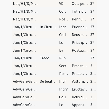
Nat/H1/D/M2/Mass Propers
VD
Quia per incarnati
37
Nat/H1/D/M2/Mass Propers
Comm
Tolle puerum
37
Nat/H1/D/M2/Mass Propers
Postcomm
Per huius Domine operationem mysterii ... desideria compleantur.
37
Jan/1/Circumcisio/M2/Mass Propers
In Circumcisione Domini. Per totum.
Intr
Puer natus est nobis
37
Jan/1/Circumcisio/M2/Mass Propers
Coll
Deus qui nobis nati Salvatoris diem celebrare concedis octavum ... commercio reparati.
37
Jan/1/Circumcisio/M2/Mass Propers
Lc
Prius quam veniret fides sun lege (G)
37
Jan/1/Circumcisio/M2/Mass Propers
Ev
Postquam consummati sunt dies octo (L)
37
Jan/1/Circumcisio/Mass Propers
Credo.
Rub
37
Jan/1/Circumcisio/M2/Mass Propers
Secr
Praesta quaesumus Domine ut haec munera ... intelligentia consequamur.
38 (18r)
Jan/1/Circumcisio/M2/Mass Propers
Postcomm
Praesta quaesumus Domine ut quod Salvatoris nostri iterata sollemnitate ... conferat medicinam.
38 (18r)
Adv/Gen/Gen/BMV/M2/Mass Propers
De beata Virgine.
Intr
Vultum tuum deprecabuntur
38 (18r)
Adv/Gen/Gen/BMV/M2/Mass Propers
IntrV
Eructavit cor meum verbum bonum
38 (18r)
Adv/Gen/Gen/BMV/M2/Mass Propers
Coll
Deus qui salutis aeternae beatae Mariae ... vitae suscipere.
38 (18r)
Adv/Gen/Gen/BMV/M2/Mass Propers
Lc
Apparuit benignitas et humanitas Salvatoris nostri Dei (Tt 3)
38 (18r)