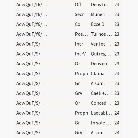
Adv/QuT/f6/M2/Mass Propers
Off
Deus tu convertens vivificabis nos
23
Adv/QuT/f6/M2/Mass Propers
Secr
Muneribus nostris quaesumus Domine precibusque susceptis ... clementer exaudi.
23
Adv/QuT/f6/M2/Mass Propers
Comm
Ecce Dominus veniet
23
Adv/QuT/f6/M2/Mass Propers
Postcomm
Tui nos Domine sacramenti libatio sancta restauret ... transire consortium.
23
Adv/QuT/S/M2/Mass Propers
Intr
Veni et ostende nobis faciem tuam Domine
23
Adv/QuT/S/M2/Mass Propers
IntrV
Qui regis Israel
23
Adv/QuT/S/M2/Mass Propers/1
Or
Deus qui conspicis quia ex nostra pravitate affligimur ... consolatione visitemur.
23
Adv/QuT/S/M2/Mass Propers/1
Proph
Clamabunt filii Israel ad Dominum a facie tribulantis et mittet eis (Is)
23
Adv/QuT/S/M2/Mass Propers/1
Gr
A summo caelo egressio eius
23
Adv/QuT/S/M2/Mass Propers/1
GrV
Caeli enarrant gloriam Dei
23
Adv/QuT/S/M2/Mass Propers/2
Or
Concede quaesumus omnipotens Deus ut qui sub peccati iugo ... nativitate liberemur.
23
Adv/QuT/S/M2/Mass Propers/2
Proph
Laetabitur deserta et invia (Is)
24
Adv/QuT/S/M2/Mass Propers/2
Gr
In sole posuit tabernaculum suum
24
Adv/QuT/S/M2/Mass Propers/2
GrV
A summo caelo egressio eius
24