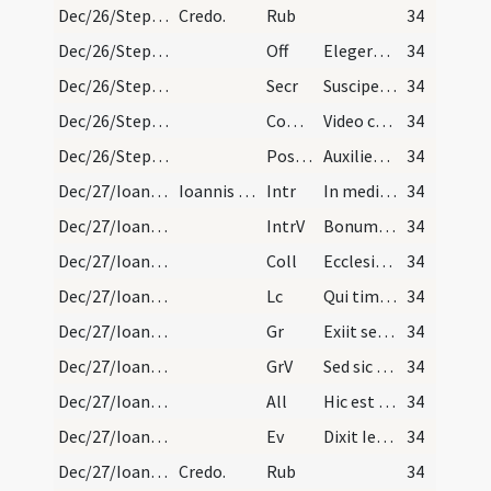
Dec/26/Stephanus martyr/Mass Propers
Credo.
Rub
34
Dec/26/Stephanus martyr/M2/Mass Propers
Off
Elegerunt apostoli Stephanum levitam
34
Dec/26/Stephanus martyr/M2/Mass Propers
Secr
Suscipe Domine munera pro tuorum commemoratione beati Stephani ... reddat innocuos.
34
Dec/26/Stephanus martyr/M2/Mass Propers
Comm
Video caelos apertos
34
Dec/26/Stephanus martyr/M2/Mass Propers
Postcomm
Auxilientur nobis Domine sumpta mysteria ... protectione confirment.
34
Dec/27/Ioannes apostolus/M2/Mass Propers
Ioannis apostolis.
Intr
In medio ecclesiae aperuit os eius
34
Dec/27/Ioannes apostolus/M2/Mass Propers
IntrV
Bonum est confiteri Domino
34
Dec/27/Ioannes apostolus/M2/Mass Propers
Coll
Ecclesiam tuam quaesumus Domine benignus illustra ... perveniat sempiterna.
34
Dec/27/Ioannes apostolus/M2/Mass Propers
Lc
Qui timet Deum faciet bona (Sap)
34
Dec/27/Ioannes apostolus/M2/Mass Propers
Gr
Exiit sermo inter fratres
34
Dec/27/Ioannes apostolus/M2/Mass Propers
GrV
Sed sic eum volo manere
34
Dec/27/Ioannes apostolus/M2/Mass Propers
All
Hic est discipulus ille
34
Dec/27/Ioannes apostolus/M2/Mass Propers
Ev
Dixit Iesus Petro. Sequere me (J)
34
Dec/27/Ioannes apostolus/Mass Propers
Credo.
Rub
34