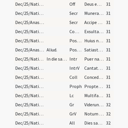
Dec/25/Nativitas/M2/Mass Propers
Off
Deus enim firmavit orbem terrae
31
Dec/25/Nativitas/M2/Mass Propers
Secr
Munera quaesumus Domine nativitatis hodiernae mysteriis ... divinum est.
31
Dec/25/Anastasia/M2/Mass Propers
Secr
Accipe quaesumus Domine munera dignanter oblata ... pervenire concede.
31
Dec/25/Nativitas/M2/Mass Propers
Comm
Exsulta filia Sion
31
Dec/25/Nativitas/M2/Mass Propers
Postcomm
Huius nos Domine sacramenti semper novitas natalis ... reppulit vetustatem.
31
Dec/25/Anastasia/M2/Mass Propers
Aliud.
Postcomm
Satiasti Domine familiam tuam muneribus sacris ... sollemnia celebrantur.
31
Dec/25/Nativitas/M3/Mass Propers
In die sancto.
Intr
Puer natus est
31
Dec/25/Nativitas/M3/Mass Propers
IntrV
Cantate Domino canticum novum
31
Dec/25/Nativitas/M3/Mass Propers
Coll
Concede quaesumus omnipotens Deus ut nos Unigeniti tui nova ... servitus tenet.
31
Dec/25/Nativitas/M3/Mass Propers
Proph
Propter hoc sciet populus meus nomen meum (Is)
31
Dec/25/Nativitas/M3/Mass Propers
Lc
Multifariae multisque modis (H)
31
Dec/25/Nativitas/M3/Mass Propers
Gr
Viderunt omnes fines terrae
32
Dec/25/Nativitas/M3/Mass Propers
GrV
Notum fecit Dominus salutare suum
32
Dec/25/Nativitas/M3/Mass Propers
All
Dies sanctificatus illuxit nobis
32