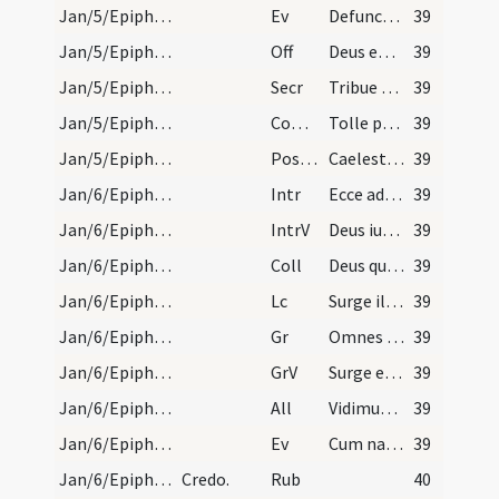
Jan/5/Epiphania (Vigilia)/M2/Mass Propers
Ev
Defuncto Herode ecce angelus Domini apparuit (Mt)
39
Jan/5/Epiphania (Vigilia)/M2/Mass Propers
Off
Deus enim firmavit orbem terrae
39
Jan/5/Epiphania (Vigilia)/M2/Mass Propers
Secr
Tribue quaesumus Domine ut eum praesentibus immolemus sacrificiis ... munera praelocuntur.
39
Jan/5/Epiphania (Vigilia)/M2/Mass Propers
Comm
Tolle puerum
39
Jan/5/Epiphania (Vigilia)/M2/Mass Propers
Postcomm
Caelesti lumine quaesumus Domine semper ... effectum.
39
Jan/6/Epiphania/M2/Mass Propers
Intr
Ecce advenit dominator Dominus
39
Jan/6/Epiphania/M2/Mass Propers
IntrV
Deus iudicium tuum regi
39
Jan/6/Epiphania/M2/Mass Propers
Coll
Deus qui hodierna die Unigenitum tuum gentibus ... celsitudinis perducamur.
39
Jan/6/Epiphania/M2/Mass Propers
Lc
Surge illuminare Ierusalem (Is)
39
Jan/6/Epiphania/M2/Mass Propers
Gr
Omnes de Saba venient
39
Jan/6/Epiphania/M2/Mass Propers
GrV
Surge et illuminare Ierusalem
39
Jan/6/Epiphania/M2/Mass Propers
All
Vidimus stellam eius
39
Jan/6/Epiphania/M2/Mass Propers
Ev
Cum natus esset Iesus in Bethlehem Iuda (Mt)
39
Jan/6/Epiphania/Mass Propers/1
Credo.
Rub
40