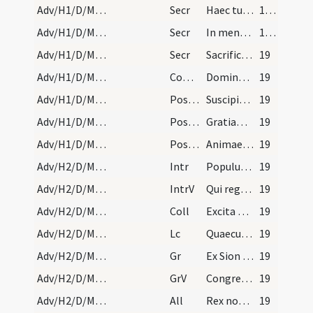
Adv/H1/D/M2/Mass Propers/1
Secr
Haec tua mysteria nos quaesumus Domine sua virtute ab omnibus vitiis purificent, et aeternae redemptionis gratiam nobis obtineant.
18 (8r)
Adv/H1/D/M2/Mass Propers/2
Secr
In mentibus nostris quaesumus Domine verae fidei sacramenta confirma ... pervenire laetitiam.
18 (8r)
Adv/H1/D/M2/Mass Propers/3
Secr
Sacrificium tibi Domine celebrando placatus intede ... nomine reddat acceptos.
19
Adv/H1/D/M2/Mass Propers
Comm
Dominus dabit benignitatem
19
Adv/H1/D/M2/Mass Propers/1
Postcomm
Suscipiamus Domine misericordiam tuam in medio templi tui ... honoribus praecedamus.
19
Adv/H1/D/M2/Mass Propers/2
Postcomm
Gratiam tuam quaesumus Domine mentibus nostris infunde ut qui angelo nuntiante ... gloriam perducamur.
19
Adv/H1/D/M2/Mass Propers/3
Postcomm
Animae nostrae quaesumus omnipotens Deus hoc potiantur ... luminaria fulgeamus.
19
Adv/H2/D/M2/Mass Propers
Intr
Populus Sion ecce Dominus veniet
19
Adv/H2/D/M2/Mass Propers
IntrV
Qui regis Israel intende
19
Adv/H2/D/M2/Mass Propers
Coll
Excita Domine corda nostra ad praeparandas ... servire mereamur.
19
Adv/H2/D/M2/Mass Propers
Lc
Quaecumque scripta sunt ad nostram doctrinam scripta sunt (R)
19
Adv/H2/D/M2/Mass Propers
Gr
Ex Sion species decoris eius
19
Adv/H2/D/M2/Mass Propers
GrV
Congregate illi sanctos eius
19
Adv/H2/D/M2/Mass Propers
All
Rex noster advenit Christus
19