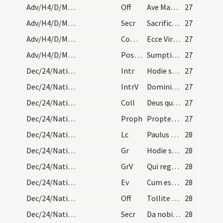
Adv/H4/D/M2/Mass Propers
Off
Ave Maria gratia plena
27
Adv/H4/D/M2/Mass Propers
Secr
Sacrificiis praesentibus per Unigeniti tui exspectatione oblatis ... proficiant et saluti.
27
Adv/H4/D/M2/Mass Propers
Comm
Ecce Virgo concipiet
27
Adv/H4/D/M2/Mass Propers
Postcomm
Sumptis muneribus per Unigeniti tui exspectatione Domine quaesumus ut cum frequentatione mysterii crescat nostrae salutis effectis.
27
Dec/24/Nativitas (Vigilia)/M2/Mass Propers
Intr
Hodie scietis quia veniet Dominus
27
Dec/24/Nativitas (Vigilia)/M2/Mass Propers
IntrV
Domini est terra et plenitudo eius
27
Dec/24/Nativitas (Vigilia)/M2/Mass Propers
Coll
Deus qui nos redemptionis nostrae annua exspectatione laetificas ... securi videamus.
27
Dec/24/Nativitas (Vigilia)/M2/Mass Propers
Proph
Propter Sion non tacebo et propter Ierusalem non quiescam (Is)
27
Dec/24/Nativitas (Vigilia)/M2/Mass Propers
Lc
Paulus servus Iesu Christi vocatus apostolus (R)
28
Dec/24/Nativitas (Vigilia)/M2/Mass Propers
Gr
Hodie scietis quia veniet Dominus
28
Dec/24/Nativitas (Vigilia)/M2/Mass Propers
GrV
Qui regis Israel intende
28
Dec/24/Nativitas (Vigilia)/M2/Mass Propers
Ev
Cum esset desponsata mater Iesu Maria Ioseph (Mt)
28
Dec/24/Nativitas (Vigilia)/M2/Mass Propers
Off
Tollite portas principes vestras
28
Dec/24/Nativitas (Vigilia)/M2/Mass Propers
Secr
Da nobis quaesumus omnipotens Deus ut sicut ad adoranda ... sempiterna gaudentes.
28