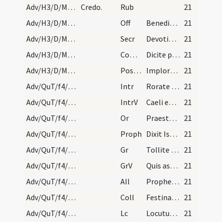
Adv/H3/D/Mass Propers
Credo.
Rub
21
Adv/H3/D/M2/Mass Propers
Off
Benedixisti Domine terram tuam
21
Adv/H3/D/M2/Mass Propers
Secr
Devotionis nostrae tibi quaesumus Domine hostia ... mirabiliter operetur.
21
Adv/H3/D/M2/Mass Propers
Comm
Dicite pusillamines confortamini
21
Adv/H3/D/M2/Mass Propers
Postcomm
Imploramus clementiam tuam Domine ... nos praeparent.
21
Adv/QuT/f4/M2/Mass Propers
Intr
Rorate caeli desuper
21
Adv/QuT/f4/M2/Mass Propers
IntrV
Caeli enarrant gloriam
21
Adv/QuT/f4/M2/Mass Propers
Or
Praesta quaesumus omnipotens Deus ut redemptionis nostrae ventura sollemnitas ... praemia largiatur.
21
Adv/QuT/f4/M2/Mass Propers
Proph
Dixit Isaias propheta. Erit in novissimis diebus (Is)
21
Adv/QuT/f4/M2/Mass Propers/1
Gr
Tollite portas principes vestras
21
Adv/QuT/f4/M2/Mass Propers/1
GrV
Quis ascendet in montem Domini
21
Adv/QuT/f4/M2/Mass Propers
All
Prophetae sancti praedicaverunt
21
Adv/QuT/f4/M2/Mass Propers
Coll
Festina quaesumus Domine ne tardaveris et auxilium ... pietate confidunt.
21
Adv/QuT/f4/M2/Mass Propers
Lc
Locutus est Dominus ad Acham dicens. Pete tibi signum (Is)
21