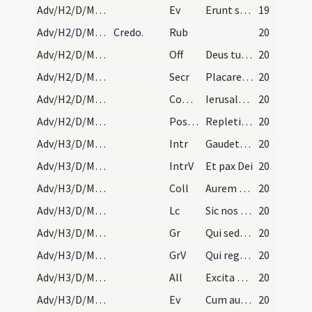
Adv/H2/D/M2/Mass Propers
Ev
Erunt signa magna in sole et luna et stellis (L)
19
Adv/H2/D/Mass Propers
Credo.
Rub
20
Adv/H2/D/M2/Mass Propers
Off
Deus tu convertens
20
Adv/H2/D/M2/Mass Propers
Secr
Placare Domine quaesumus humilitatis nostrae precibus et hostiis ... succurre praesidiis.
20
Adv/H2/D/M2/Mass Propers
Comm
Ierusalem surge
20
Adv/H2/D/M2/Mass Propers
Postcomm
Repleti cibo potuque spiritalis ... amare caelestia.
20
Adv/H3/D/M2/Mass Propers
Intr
Gaudete in Domino semper
20
Adv/H3/D/M2/Mass Propers
IntrV
Et pax Dei
20
Adv/H3/D/M2/Mass Propers
Coll
Aurem tuam quaesumus Domine precibus nostris accommoda ... visitationis illustra.
20
Adv/H3/D/M2/Mass Propers
Lc
Sic nos existimet homo ut ministros Christi (K)
20
Adv/H3/D/M2/Mass Propers
Gr
Qui sedes Domine super Cherubin
20
Adv/H3/D/M2/Mass Propers
GrV
Qui regis Israel intende
20
Adv/H3/D/M2/Mass Propers
All
Excita potentiam tuam
20
Adv/H3/D/M2/Mass Propers
Ev
Cum audisset Ioannes in vinculis opera Christi (Mt)
20