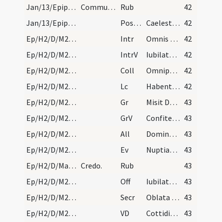
Jan/13/Epiphania (Octava)/Mass Propers/2
Communicantes.
Rub
42
Jan/13/Epiphania (Octava)/M2/Mass Propers
Postcomm
Caelesti lumine quaesumus Domine semper ... percipiamus effectum.
42
Ep/H2/D/M2/Mass Propers
Intr
Omnis terra adoret te
42
Ep/H2/D/M2/Mass Propers
IntrV
Iubilate Deo omnis terra
42
Ep/H2/D/M2/Mass Propers
Coll
Omnipotens sempiterne Deus qui caelestia simul ... concede temporibus.
42
Ep/H2/D/M2/Mass Propers
Lc
Habentes donationes secundum gratiam quae data est nobis differentes (R)
42
Ep/H2/D/M2/Mass Propers
Gr
Misit Dominus verbum suum
43
Ep/H2/D/M2/Mass Propers
GrV
Confiteantur Domino misericordiae eius
43
Ep/H2/D/M2/Mass Propers
All
Dominus regnavit exsultet
43
Ep/H2/D/M2/Mass Propers
Ev
Nuptiae factae sunt in Chana Galilaeae (J)
43
Ep/H2/D/Mass Propers
Credo.
Rub
43
Ep/H2/D/M2/Mass Propers
Off
Iubilate Deo universa terra
43
Ep/H2/D/M2/Mass Propers
Secr
Oblata Domine munera sanctifica ... maculis emunda.
43
Ep/H2/D/M2/Mass Propers
VD
Cottidiana
43