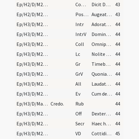
Ep/H2/D/M2/Mass Propers
Comm
Dicit Dominus implete hydrias aqua
43
Ep/H2/D/M2/Mass Propers
Postcomm
Augeatur in nobis Domine quaesumus tuae virtutis operatio ... munere praeparemur.
43
Ep/H3/D/M2/Mass Propers
Intr
Adorate Deum omnes angeli eius
44
Ep/H3/D/M2/Mass Propers
IntrV
Dominus regnavit exsultet terra
44
Ep/H3/D/M2/Mass Propers
Coll
Omnipotens sempiterne Deus infirmitatem nostram ... maiestatis extende.
44
Ep/H3/D/M2/Mass Propers
Lc
Nolite esse prudentes (R)
44
Ep/H3/D/M2/Mass Propers
Gr
Timebunt gentes nomen tuum Domine
44
Ep/H3/D/M2/Mass Propers
GrV
Quoniam aedificavit Dominus Sion
44
Ep/H3/D/M2/Mass Propers
All
Laudate Dominum omnes angeli eius
44
Ep/H3/D/M2/Mass Propers
Ev
Cum descendisset Iesus de monte secuti sunt eum turbae multae. Et ecce leprosus (Mt)
44
Ep/H3/D/Mass Propers
Credo.
Rub
44
Ep/H3/D/M2/Mass Propers
Off
Dextera Domini fecit virtutem
44
Ep/H3/D/M2/Mass Propers
Secr
Haec hostia quaesumus Domine emundet nostra delicta ... mentesque sanctificet.
44
Ep/H3/D/M2/Mass Propers
VD
Cottidiana
45