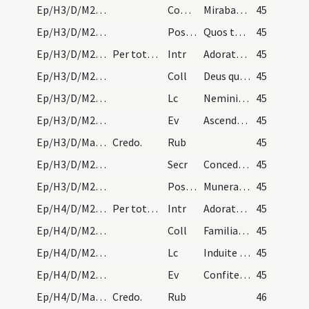
Ep/H3/D/M2/Mass Propers
Comm
Mirabantur omnes de his
45
Ep/H3/D/M2/Mass Propers
Postcomm
Quos tantis Domine largiris uti mysteriis ... aptare digneris.
45
Ep/H3/D/M2/Mass Propers
Per totum.
Intr
Adorate Deum omnes angeli eius
45
Ep/H3/D/M2/Mass Propers
Coll
Deus qui nos in tantis periculis constitutos ... adiuvante vincamus.
45
Ep/H3/D/M2/Mass Propers
Lc
Nemini quicquam debeatis (R)
45
Ep/H3/D/M2/Mass Propers
Ev
Ascendente Iesu in naviculam secuti sunt eum discipuli eius. Et ecce motus magnus (Mt)
45
Ep/H3/D/Mass Propers
Credo.
Rub
45
Ep/H3/D/M2/Mass Propers
Secr
Concede quaesumus omnipotens Deus ut huius sacrificii munus oblatum ... semper et muniat.
45
Ep/H3/D/M2/Mass Propers
Postcomm
Munera nos tua Deus a delectationibus ... instruant alimentis.
45
Ep/H4/D/M2/Mass Propers
Per totum.
Intr
Adorate Deum omnes angeli eius
45
Ep/H4/D/M2/Mass Propers
Coll
Familiam tuam quaesumus Domine continua pietate custodi ... protectione muniatur.
45
Ep/H4/D/M2/Mass Propers
Lc
Induite vos sicut electi Dei sancti (Kol)
45
Ep/H4/D/M2/Mass Propers
Ev
Confiteor tibi Pater caeli (Mt)
45
Ep/H4/D/Mass Propers
Credo.
Rub
46