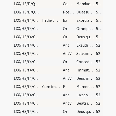
LXX/H3/D/Quinquagesima/M2/Mass Propers
Comm
Manducaverunt et saturati sunt
51 (24v)
LXX/H3/D/Quinquagesima/M2/Mass Propers
Postcomm
Quaesumus omnipotens Deus ut qui caelestia alimenta ... adversa muniamur.
51 (24v)
LXX/H3/f4/Cin/Ash Wednesday
In die cinerum
Ex
Exorcizo te cinis ... constituant vitiorum.
51 (24v)
LXX/H3/f4/Cin/Ash Wednesday/blessing of ashes/1
Or
Omnipotens sempiterne Deus parce metuentibus ... animae tutelam percipiant. Per
51 (24v)
LXX/H3/f4/Cin/Ash Wednesday/blessing of ashes/2
Or
Deus qui non mortem sed paenitentiam ... consequi mereantur Per
51 (24v)
LXX/H3/f4/Cin/Ash Wednesday/1
Ant
Exaudi nos Domine
52
LXX/H3/f4/Cin/Ash Wednesday/1
AntV
Salvum me fac
52
LXX/H3/f4/Cin/Ash Wednesday/3
Or
Concede nobis Domine praesidia ... muniamur auxiliis. Per
52
LXX/H3/f4/Cin/Ash Wednesday/2
Ant
Immutemur habitu
52
LXX/H3/f4/Cin/Ash Wednesday/2
AntV
Deus misereatur nostri
52
LXX/H3/f4/Cin/Ash Wednesday
Cum imponitur cineres
F
Memento homo quia cinis et pulvis es
52
LXX/H3/f4/Cin/Ash Wednesday/3
Ant
Iuxta vestibulum
52
LXX/H3/f4/Cin/Ash Wednesday/3
AntV
Beati immaculati
52
LXX/H3/f4/Cin/Ash Wednesday/blessing of ashes/4
Or
Deus qui humiliatione flecteris et satisfactione ... intacta manere decernas. Per
52