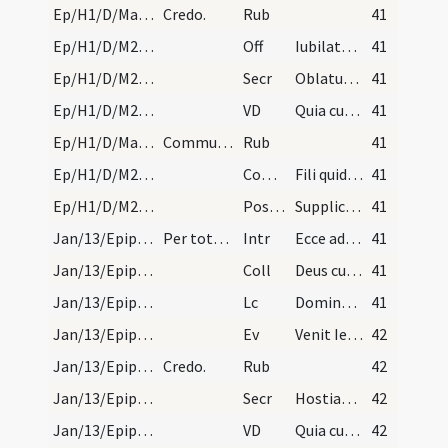
Ep/H1/D/Mass Propers/1
Credo.
Rub
41
Ep/H1/D/M2/Mass Propers
Off
Iubilate Deo omnis terra
41
Ep/H1/D/M2/Mass Propers
Secr
Oblatum tibi Domine sacrificium vivificet nos semper et muniat.
41
Ep/H1/D/M2/Mass Propers
VD
Quia cum Unigenitus tuus
41
Ep/H1/D/Mass Propers/2
Communicantes.
Rub
41
Ep/H1/D/M2/Mass Propers
Comm
Fili quid fecisti
41
Ep/H1/D/M2/Mass Propers
Postcomm
Supplices te rogamus omnipotens Deus ut quos tuis reficis ... deservire concedas.
41
Jan/13/Epiphania (Octava)/M2/Mass Propers
Per totum.
Intr
Ecce advenit dominator Dominus
41
Jan/13/Epiphania (Octava)/M2/Mass Propers
Coll
Deus cuius Unigenitus in substantia nostrae carnis apparuit ... reformari mereamur.
41
Jan/13/Epiphania (Octava)/M2/Mass Propers
Lc
Domine Deus meus honorificabo te (Is)
41
Jan/13/Epiphania (Octava)/M2/Mass Propers
Ev
Venit Iesus a Galilaea in Iordanem ad Ioannem (Mt)
42
Jan/13/Epiphania (Octava)/Mass Propers/1
Credo.
Rub
42
Jan/13/Epiphania (Octava)/M2/Mass Propers
Secr
Hostias tibi Domine pro nati Filii tui apparitione ... misericors et susceptor.
42
Jan/13/Epiphania (Octava)/M2/Mass Propers
VD
Quia cum Unigenitus tuus
42