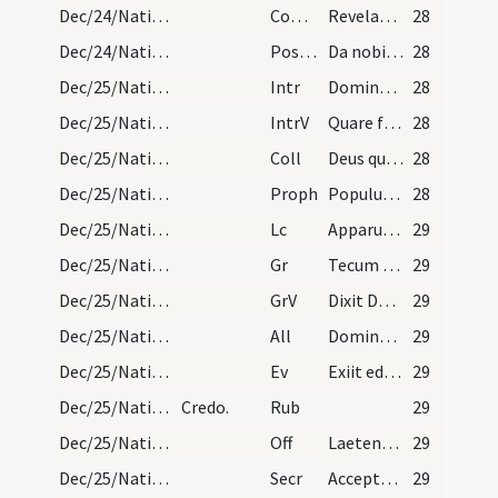
Dec/24/Nativitas (Vigilia)/M2/Mass Propers
Comm
Revelabitur gloria Domini
28
Dec/24/Nativitas (Vigilia)/M2/Mass Propers
Postcomm
Da nobis quaesumus Domine unigeniti Filii tui recensita Nativitate ... pascimur et potamur.
28
Dec/25/Nativitas/M1/Mass Propers
Intr
Dominus dixit ad me
28
Dec/25/Nativitas/M1/Mass Propers
IntrV
Quare fremuerunt gentes
28
Dec/25/Nativitas/M1/Mass Propers
Coll
Deus qui hanc sacratissimam noctem veri luminis ... caelo perfruamur.
28
Dec/25/Nativitas/M1/Mass Propers
Proph
Populus gentium qui ambulabat in tenebris (Is)
28
Dec/25/Nativitas/M1/Mass Propers
Lc
Apparuit gratia Dei Salvatoris nostri omnibus hominibus (Tt)
29
Dec/25/Nativitas/M1/Mass Propers
Gr
Tecum principium in die virtutis tuae
29
Dec/25/Nativitas/M1/Mass Propers
GrV
Dixit Dominus Domino meo
29
Dec/25/Nativitas/M1/Mass Propers
All
Dominus dixit ad me
29
Dec/25/Nativitas/M1/Mass Propers
Ev
Exiit edictum a Caesare Augusto (L)
29
Dec/25/Nativitas/Mass Propers/1
Credo.
Rub
29
Dec/25/Nativitas/M1/Mass Propers
Off
Laetentur caeli et exsultet terra
29
Dec/25/Nativitas/M1/Mass Propers
Secr
Accepta tibi sit Domine quaesumus hodiernae festivitatis oblatio ... nostra substantia.
29