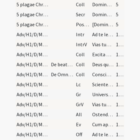
5 plagae Christi/M2/Mass Propers
Coll
Domine Iesu Christe Fili Dei vivi qui de caelis ad terram ... benedicti Patris mei.
5
5 plagae Christi/M2/Mass Propers
Secr
Domine Ies Christe qui mundi redemptione Crucis lignum ascendisti ... pervenire mereamur.
5
5 plagae Christi/M2/Mass Propers
Postcomm
[Domine Iesu Christe Fili Dei vivi] qui hora sexta ... benedicti patris mei.
5
Adv/H1/D/M2/Mass Propers
Intr
Ad te levavi animam meam Deus
18 (8r)
Adv/H1/D/M2/Mass Propers
IntrV
Vias tuas Domine demonstra mihi
18 (8r)
Adv/H1/D/M2/Mass Propers/1
Coll
Excita Domine quaesumus potentiam tuam et veni ... liberante salvari.
18 (8r)
Adv/H1/D/M2/Mass Propers/2
De beata Virgine.
Coll
Deus qui beatae Mariae Virginis utero ... intercessionibus adiuvemur.
18 (8r)
Adv/H1/D/M2/Mass Propers/3
De Omnibus Sanctis.
Coll
Conscientias nostras quaesumus Domine visitando purifica ut ... inveniat mansionem.
18 (8r)
Adv/H1/D/M2/Mass Propers
Lc
Scientes quia hora est iam nos de somno surgere (R)
18 (8r)
Adv/H1/D/M2/Mass Propers
Gr
Universi qui te exspectant
18 (8r)
Adv/H1/D/M2/Mass Propers
GrV
Vias tuas Domine notas fac
18 (8r)
Adv/H1/D/M2/Mass Propers
All
Ostende nobis Domine
18 (8r)
Adv/H1/D/M2/Mass Propers
Ev
Cum appropinquasset Iesus Hierosolymis et venisset (Mt)
18 (8r)
Adv/H1/D/M2/Mass Propers
Off
Ad te levavi animam meam
18 (8r)