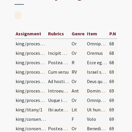
Assignment
Rubrics
Genre
Item
P.N
king/procession/2
Or
Omnipotens sempiterne Deus qui famulum tuum ... non recedat.
68
king/procession/1
Incipit ordo ad regem benedicendum quando novus a…
Or
Oremus
68
king/procession/1
Postea suscipiant illum duo episcopi dextera leva…
R
Ecce ego mitto angelum
68
king/procession
Cum versu
RV
Israel si me auderis
69
king/procession/3
Ad hostium autem ecclesie clerus subsistat et arc…
Or
Deus qui scis gentem humanum ... valeat prodesse.
69
king/procession
Introeuntes autem praecedentes clerici decantent…
Ant
Domine salvum fac regem ... qua in vocaverimus te.
69
king/procession/4
Usque in introitum chori. Tunc episcopus metropol…
Or
Omnipotens sempiterne Deus caelestium terrestriumque moderator ... pervenire mereatur.
69
king/litany/1
Ibi autem ante chorum designatus princeps pallium…
Lit
Ut hunc famulum tuum N. in regem eligere digneris te rogamus audi nos.
69
king/consensus/2
F
Volo
69
king/consensus/5
Postea vero eo devote inclinato dicatur ab uno ep…
Or
Benedic Domine hunc regem .... glorietur in regno
69