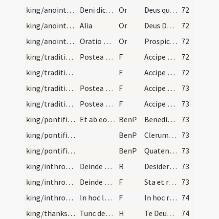
king/anointings/8
Deni dicatur oratio
Or
Deus qui es iustorum gloria ... gaudia mereatur. Per
72
king/anointings/9
Alia
Or
Deus Dei Filius ... regnare merearis. Per omnia saecula saeculorum
72
king/anointings/10
Oratio post unctionem manuum
Or
Prospice omnipotens Deus ... habere mereatur. Quod ipse
72
king/traditio instrumentorum/11
Postea ab episcopis ensem accipiat et cum ense to…
F
Accipe gladium ... merearis regnare. Qui cum Patre.
72
king/traditio instrumentorum/12
F
Accipe dignitatis anulum ... glorieris per aevum.
72
king/traditio instrumentorum/13
Postea sceptrum et baculum accipiat, dicente sibi…
F
Accipe virgam virtutis
73
king/traditio instrumentorum/14
Postea metropolitanus verenter coronam capiti reg…
F
Accipe coronam ... sine fine glorieris. Qui vivit et regnat.
73
king/pontifical blessing/1
Et ab eo statim dicatur benedictio super eum quae…
BenP
Benedicat tibi Dominus custodiatque ... esse consortem. Amen
73
king/pontifical blessing/2
BenP
Clerum ac populum quem sua voluit opitulatione tua sanctione congregari ... feliciter gubernari. Amen.
73
king/pontifical blessing/3
BenP
Quatenus divinis monitis parentes ... potiri mereantur. Amen
73
king/inthronisation/2
Deinde coronatus honorifice per chorum ducatur de…
R
Desiderium animae eius
73
king/inthronisation/15
Deinde dicat sibi metropolitanus
F
Sta et retine ... cleri et plebis
73
king/inthronisation/16
In hoc loco sedere eum faciat dominus metropolita…
F
In hoc regni solio ... regnare faciat Iesus Christus rex regum et Dominus dominantium. Qui cum Deo Patre
74
king/thanksgiving
Tunc det illis osculum pacis. Cunctus autem cleri…
H
Te Deum laudamus
74