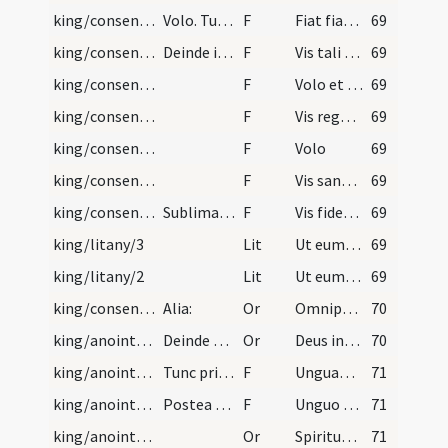
king/consensus/8
Volo. Tunc ergo a circumstante clero et populo un…
F
Fiat fiat amen
69
king/consensus/7
Deinde ipse dominus metropolitanus astat populum…
F
Vis tali principi ac rectori ... quasi praecellenti
69
king/consensus/6
F
Volo et in quantum divino ... promitto
69
king/consensus/5
F
Vis regnum tibi a Deo ... defendere
69
king/consensus/4
F
Volo
69
king/consensus/3
F
Vis sanctis ecclesiis ... defensor esse
69
king/consensus/1
Sublimatus autem princeps interrogetur ab episcop…
F
Vis fidem sanctam ... iustis observare
69
king/litany/3
Lit
Ut eum ad imperii fastigium perducere digneris te rogamus audi nos.
69
king/litany/2
Lit
Ut eum benedicere et sublimare digneris te rogamus.
69
king/consensus
Alia:
Or
Omnipotens aeterne Deus creator omnium imperator angelorum ... salusque populorum. Qui tecum vivit.
70
king/anointings/6
Deinde ab altero episcopo haec dicatur
Or
Deus inenarrabilis auctor mundi ... in pace victores qui tecum vivit.
70
king/anointings/9
Tunc primum ab episcopo metropolitano unguantur s…
F
Unguantur manus
71
king/anointings/10
Postea ab episcopo metropolitano unguantur de ole…
F
Unguo te in regem de oleo sanctificato in nomine Patris et Filii et Spiritus Sancti
71
king/anointings/7
Or
Spiritus Sancti gratia ... operari queas. Auxiliante Domino Iesu Christo qui cum Deo Patre
71