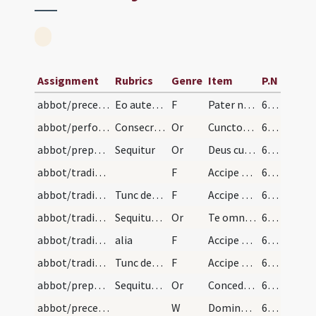
Assignment
Rubrics
Genre
Item
P.N
abbot/preces/2
Eo autem profitente prosternat se episcopus ante…
F
Pater noster
65 (63r)
abbot/performative prayers/4
Consecratio abbatis
Or
Cunctorum operum institutor Deus qui per Moysen famulum tuum ad gubernandas ecclesiae praepositos instituisti tibi supplices fundimus preces … praestare digneris qui in trinitate perfecta vivis
65 (63r)
abbot/preparatory prayers/3
Sequitur
Or
Deus cui omnis potestas et dignitas famulatur … tibique iugiter placere contendat
65 (63r)
abbot/traditio instrumentorum/6
F
Accipe praelationis virgam pastoralis custodiae curam significantem … omnino sis sollicitus.
65 (63r)
abbot/traditio instrumentorum/5
Tunc det ei baculum dicens
F
Accipe baculum pastoralitatis quem praeferas catervae tibi commisse ad exemplum iustae severitatis et correptionis
65 (63r)
abbot/traditio instrumentorum/2
Sequitur oratio
Or
Te omnipotens et piissime deprecamur Domine hunc famulum tuum propitius intuere ut gratia … cum commisso grege perpetua potiatur beatitudine
65 (63r)
abbot/traditio instrumentorum/4
alia
F
Accipe monasticae conversationis regulam ad quam propriam … esse illius operator
65 (63r)
abbot/traditio instrumentorum/3
Tunc det ei regulam dicens
F
Accipe regulam a sanctis patribus nobis traditam ad regendum custodiendumque gregem tibi adesto creditum … ac humana fragilitas permiserit
65 (63r)
abbot/preparatory prayers/1
Sequitur oratio
Or
Concede quaesumus omnipotens Deus affectui nostro tuae miserationis effectu … tibi nostra electione placeamus.
65 (63r)
abbot/preces/9
W
Domine exaudi
65 (63r)