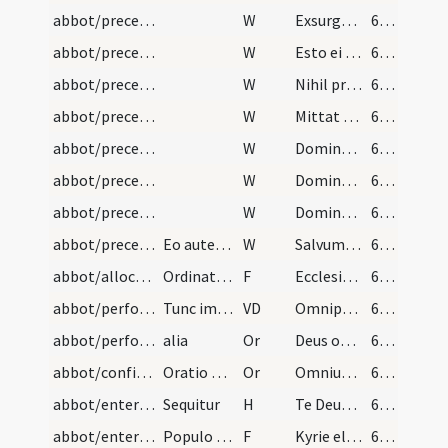
abbot/preces/8
W
Exsurge Domine
65 (63r)
abbot/preces/7
W
Esto ei Domine
65 (63r)
abbot/preces/6
W
Nihil proficiat
65 (63r)
abbot/preces/5
W
Mittat tibi Dominus
65 (63r)
abbot/preces/4
W
Dominus custodiat te
65 (63r)
abbot/preces/3
W
Dominus custodiat
65 (63r)
abbot/preces/2
W
Dominus conservet
65 (63r)
abbot/preces/1
Eo autem profitente ...
W
Salvum fac
65 (63r)
abbot/allocution/1
Ordinatio abbatis. Capitulum ex canone Theodori.…
F
Ecclesiae nostrae fratres carissimi pater electus suum adest
65 (63r)
abbot/performative prayers/5
Tunc imponat ei manum super capite dicens oration…
VD
Omnipotens sempiterne Deus affluentem spiritum tuae benedictionis famulo tuo N nobis orantibus propitiatus infunde ut qui per manus nostrae hodie inpositionem abbas constitutus sanctificatione tua … coronaque iustitiae et ad caelestium thesaurorum dona tua perveniat
66 (63v)
abbot/performative prayers/6
alia
Or
Deus omnium fidelium pastor et rector famulum tuum … commisso perveniat sempiternam
66 (63v)
abbot/confirmatory prayers/7
Oratio post adeptam dignitatem
Or
Omnium Domine fons bonorum … bonis operibus conprobare.
66 (63v)
abbot/entering into possession
Sequitur
H
Te Deum laudamus
66 (63v)
abbot/entering into possession/7
Populo acclamante
F
Kyrie eleison
66 (63v)