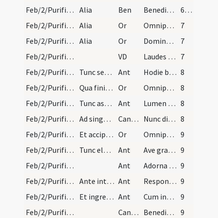
Feb/2/Purificatio BMV/Candlemas/2
Alia
Ben
Benedico te cera in nomine sanctae Trinitatis
6 (4r)
Feb/2/Purificatio BMV/Candlemas/4
Alia
Or
Omnipotens sempiterne Deus qui hodierna die Unigenitum tuum ulnis ... repraesentari mereamur.
7
Feb/2/Purificatio BMV/Candlemas/5
Alia
Or
Domine Iesu Christe lux vera qui illuminas ... pervenire mereamur.
7
Feb/2/Purificatio BMV/Candlemas
VD
Laudes assiduas
7
Feb/2/Purificatio BMV/Candlemas/2
Tunc sequitur.
Ant
Hodie beata Virgo Maria
8
Feb/2/Purificatio BMV/Candlemas/6
Qua finita dicatur
Or
Omnipotens sempiterne Deus qui per Moysen famulum tuum ... mentibus interius.
8
Feb/2/Purificatio BMV/Candlemas/3
Tunc aspergantur cerei et turificentur et illumin…
Ant
Lumen ad revelationem gentium
8
Feb/2/Purificatio BMV/Candlemas/1
Ad singulos vero
CantNT
Nunc dimittis
8
Feb/2/Purificatio BMV/Candlemas/7
Et accipiant singuli cereos de manu sacerdotis. S…
Or
Omnipotens sempiterne Deus qui Unigenitum tuum ante tempora ... mereamur irradiari.
9
Feb/2/Purificatio BMV/Candlemas/4
Tunc elevatis sanctorum reliquiis procedat cum
Ant
Ave gratia plena Dei Genitrix
9
Feb/2/Purificatio BMV/Candlemas/5
Ant
Adorna thalamum tuum Sion
9
Feb/2/Purificatio BMV/Candlemas/6
Ante introitum.
Ant
Responsum accepit
9
Feb/2/Purificatio BMV/Candlemas/7
Et ingrediente ecclesiam cantent
Ant
Cum inducerent puerum
9
Feb/2/Purificatio BMV/Candlemas/2
CantNT
Benedictus Dominus
9