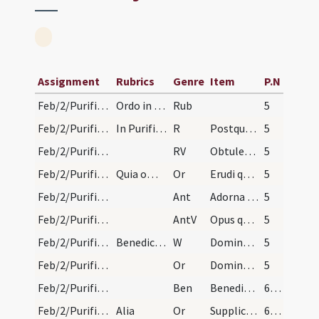
Assignment
Rubrics
Genre
Item
P.N
Feb/2/Purificatio BMV/Candlemas/1
Ordo in Purificatione sanctae Mariae.
Rub
5
Feb/2/Purificatio BMV/Candlemas
In Purificatione sanctae Mariae tertia percantata…
R
Postquam impleti sunt
5
Feb/2/Purificatio BMV/Candlemas
RV
Obtulerunt pro eo
5
Feb/2/Purificatio BMV/Candlemas/1
Quia omne. Sequitur oratio.
Or
Erudi quaesumus Domine plebem tuam ... luce concede.
5
Feb/2/Purificatio BMV/Candlemas/1
Ant
Adorna thalamum tuum Sion
5
Feb/2/Purificatio BMV/Candlemas
AntV
Opus quod operatus
5
Feb/2/Purificatio BMV/Candlemas/1
Benedictio cereorum.
W
Dominus vobiscum
5
Feb/2/Purificatio BMV/Candlemas/2
Or
Domine Deus creator caeli et terrae Rex regum ... pretioso sanguine Filii tui.
5
Feb/2/Purificatio BMV/Candlemas/1
Ben
Benedic Domine Iesu Christe hanc creaturam cerae ... servientes tibi.
6 (4r)
Feb/2/Purificatio BMV/Candlemas/3
Alia
Or
Supplices quaesumus te Domine deprecamur ut emittas ... esse munitos.
6 (4r)