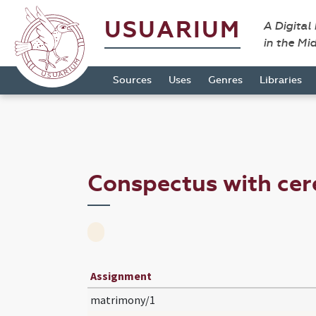
USUARIUM
A Digital
in the Mi
Sources
Uses
Genres
Libraries
Conspectus with ce
Assignment
matrimony/1