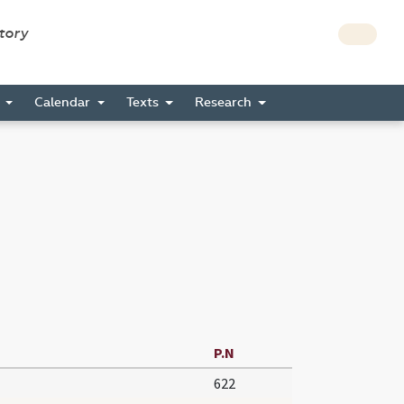
story
s
Calendar
Texts
Research
P.N
622