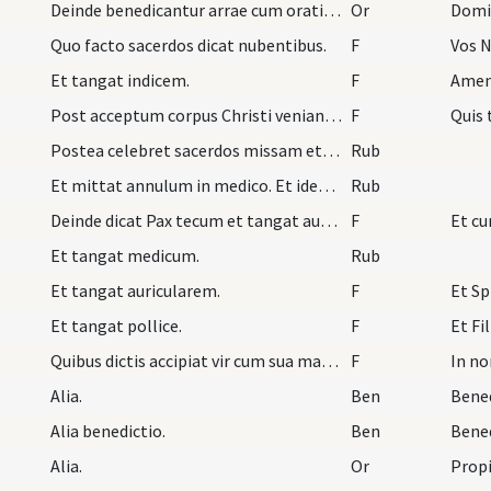
Deinde benedicantur arrae cum orationibus sequent…
Or
Quo facto sacerdos dicat nubentibus.
F
Vos N
Et tangat indicem.
F
Amen
Post acceptum corpus Christi veniant hi qui coniu…
F
Quis 
Postea celebret sacerdos missam et nubentes vadan…
Rub
Et mittat annulum in medico. Et idem faciat mulie…
Rub
Deinde dicat Pax tecum et tangat auricularem.
F
Et cu
Et tangat medicum.
Rub
Et tangat auricularem.
F
Et Sp
Et tangat pollice.
F
Et Fil
Quibus dictis accipiat vir cum sua manu sinistra…
F
In no
Alia.
Ben
Bened
Alia benedictio.
Ben
Bene
Alia.
Or