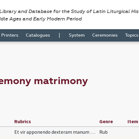
 Library and Database for the Study of Latin Liturgical Hi
ddle Ages and Early Modern Period
|
Printers
Catalogues
System
Ceremonies
Topic
remony matrimony
Rubrics
Genre
Item
Et vir apponendo dexteram manum super eas respond…
Rub