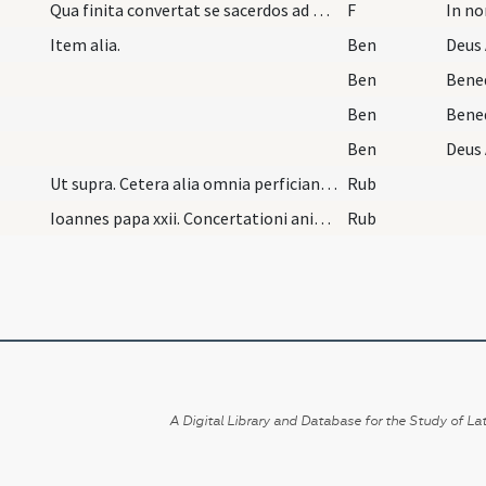
Qua finita convertat se sacerdos ad nubentes et d…
F
In no
Item alia.
Ben
Ben
Ben
Ben
Ut supra. Cetera alia omnia perficiantur sicut in…
Rub
Ioannes papa xxii. Concertationi anique finem ...
Rub
A Digital Library and Database for the Study of Lat