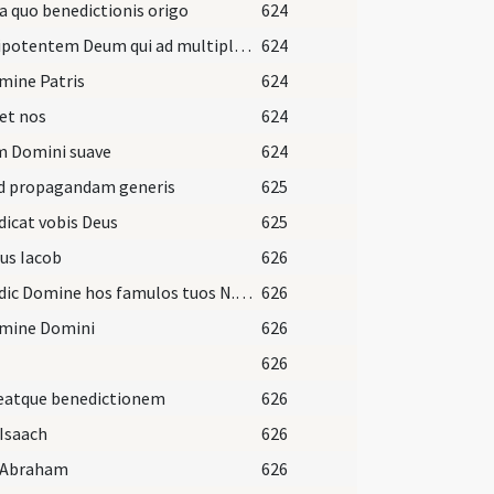
a quo benedictionis origo
624
Omnipotentem Deum qui ad multiplicandam humani
624
mine Patris
624
et nos
624
m Domini suave
624
ad propagandam generis
625
icat vobis Deus
625
us Iacob
626
Benedic Domine hos famulos tuos N. et N. quos ad secundas nuptias celebrare coniugalis velationis ad instar spirituale praecepisti ... fructum consequantur coniugii.
626
omine Domini
626
626
eatque benedictionem
626
Isaach
626
 Abraham
626