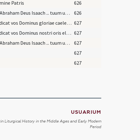
mine Patris
626
Deus Abraham Deus Isaach ... tuum unigenitum.
626
Benedicat vos Dominus gloriae caelestis
627
Benedicat vos Dominus nostri oris eloquio
627
Deus Abraham Deus Isaach ... tuum unigenitum.
627
627
627
USUARIUM
in Liturgical History in the Middle Ages and Early Modern
Period