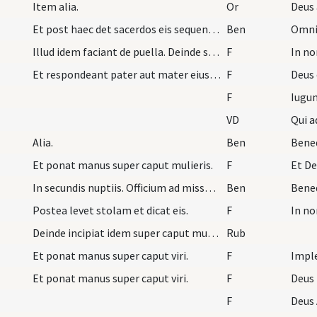
Item alia.
Or
Deus 
Et post haec det sacerdos eis sequentem benedicti…
Ben
Illud idem faciant de puella. Deinde sacerdos iun…
F
In no
Et respondeant pater aut mater eius aut aliquis d…
F
Deus 
F
Iugu
VD
Qui 
Alia.
Ben
Bened
Et ponat manus super caput mulieris.
F
Et De
In secundis nuptiis. Officium ad missam et benedi…
Ben
Postea levet stolam et dicat eis.
F
In n
Deinde incipiat idem super caput mulieris et perf…
Rub
Et ponat manus super caput viri.
F
Impl
Et ponat manus super caput viri.
F
Deus 
F
Deus