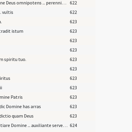
Domine Deus omnipotens ... perenniter mancipari.
622
. vultis
622
.
623
tradit istum
623
623
623
m spiritu tuo.
623
623
iritus
623
ii
623
mine Patris
623
ic Domine has arras
623
dictio quam Deus
623
Propitiare Domine ... auxiliante servetur.
624