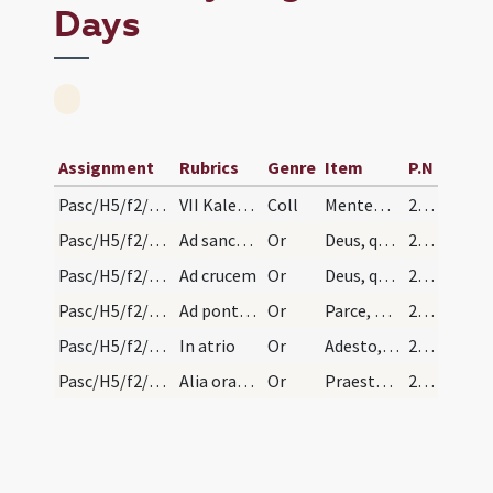
Days
Assignment
Rubrics
Genre
Item
P.N
Pasc/H5/f2/Rogationes/Rogation Days
VII Kalendas Maii id est XXV die mensis Aprilis L…
Coll
Mentem familiae tuae, quaesumus, Domine, intercedente beato Laurentio martyre tuo et munere conpunctionis aperi et largitate pietatis exaudi.
222
Pasc/H5/f2/Rogationes/Rogation Days/1
Ad sanctum Valentinum
Or
Deus, qui culpas delinquentium destricte feriendo percutis, fletus quoque lugentium non recuses, ut, qui pondus tuae animadversionis cognovimus, etiam pietatis gratiam sentiamus.
222
Pasc/H5/f2/Rogationes/Rogation Days/2
Ad crucem
Or
Deus, qui culpas nostras piis verberibus percutis, ut nos a nostris iniquitatibus emundes: da nobis et de verbere tuo proficere et de tua citius consolatione gaudere.
223
Pasc/H5/f2/Rogationes/Rogation Days/3
Ad pontem Olbi
Or
Parce, Domine, quaesumus, parce populo tuo, et nullis iam patiaris adversitatibus fatigari, quos pretioso Filii tui sanguine redemisti.
223
Pasc/H5/f2/Rogationes/Rogation Days/4
In atrio
Or
Adesto, Domine, supplicationibus nostris, et sperantes in tua misericordia, intercedente beato Petro apostolo tuo, caelesti protege benignus auxilio.
223
Pasc/H5/f2/Rogationes/Rogation Days/5
Alia oratio in atrio
Or
Praesta, quaesumus, omnipotens Deus, ut ad te toto corde clamantes, intercedente beato Petro apostolo, tuae pietatis indulgentiam consequamur.
223