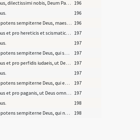
Oremus, dilectissimi nobis, Deum Patrem omnipotentem, ut cunctis mundum purget erroribus, morbos auferat, famem depellat, aperiat carceres, vincula dissolvat, peregrinantibus reditum, infirmantibus sanitatem, navigantibus portum salutis indulgeat.
196
us.
196
Omnipotens sempiterne Deus, maestorum consolatio, laborantium fortitudo, perveniant ad te preces de quacumque tribulatione clamantium, ut omnes sibi in necessitatibus suis misericordiam tuam gaudeant adfuisse.
196
Oremus et pro hereticis et scismaticis, ut Deus ac Dominus noster eruat eos ab erroribus universis, et ad sanctam matrem ecclesiam catholicam atque apostolicam revocare dignetur.
197
us.
197
Omnipotens sempiterne Deus, qui salvas omnes et neminem vis perire, respice ad animas diabolica fraude deceptas, ut omni heretica pravitate deposita errantium corda resipiscant, et ad veritatis tuae redeant unitatem.
197
Oremus et pro perfidis iudaeis, ut Deus et Dominus noster auferat velamen de cordibus eorum, ut et ipsi agnoscant Christum Iesum Dominum nostrum.
197
us.
197
Omnipotens sempiterne Deus, qui etiam iudaicam perfidiam a tua misericordia non repellis, exaudi preces nostras, quas pro illius populi obcaecatione deferimus, ut agnita veritatis tuae luce, quae Christus est, a suis tenebris eruantur.
197
Oremus et pro paganis, ut Deus omnipotens auferat iniquitatem a cordibus eorum, et relictis idolis suis convertantur ad Deum vivum et verum et unicum filium eius Iesum Christum Deum et Dominum nostrum, cum. quo vivit et regnat cum Spiritu Sancto Deus per omnia saecula saeculorum. Amen.
197
us.
198
Omnipotens sempiterne Deus, qui non mortem peccatorum sed vitam semper inquiris, suscipe propitius orationem nostram et libera eos ab idolorum cultura, et aggrega Ecclesiae tuae sanctae ad laudem et gloriam nominis tui.
198