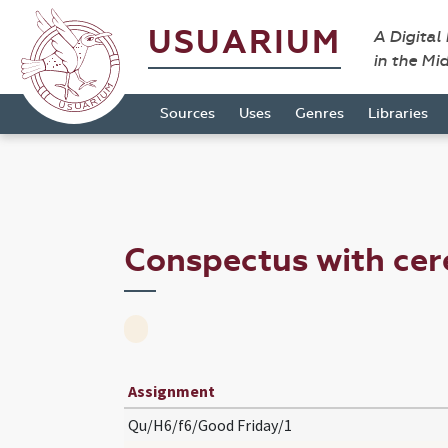
USUARIUM
A Digital
in the Mi
Sources
Uses
Genres
Libraries
Conspectus with ce
Assignment
Qu/H6/f6/Good Friday/1