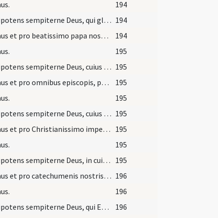
us.
194
Omnipotens sempiterne Deus, qui gloriam tuam in Christo omnibus gentibus revelasti, custodi opera misericordiae tuae, ut ecclesia toto orbe diffusa stabili fide in confessione tui nominis perseveret.
194
Oremus et pro beatissimo papa nostro illo, ut Deus et Dominus noster, qui elegit eum in ordinem episcopatus, salvum atque incolumem custodiat ecclesiae suae sanctae ad regendum populum sanctum Dei.
194
us.
195
Omnipotens sempiterne Deus, cuius iudicio universa fundantur, respice propitius ad preces nostras et electum nobis antestitem tua pietate conserva, ut Christiana plebs, quae tali gubernatur auctore, sub tanto pontifice credulitatis suae meritis augeatur.
195
Oremus et pro omnibus episcopis, presbyteris, diaconibus, subdiaconibus, acolythis, exorcistis, lectoribus, ostiariis, confessoribus, virginibus, viduis, et pro omni populo sancto Dei.
195
us.
195
Omnipotens sempiterne Deus, cuius spiritu totum corpus ecclesiae sanctificatur et regitur, exaudi nos pro universis ordinibus supplicantes, ut gratiae tuae munere ab omnibus tibi gradibus fideliter serviatur.
195
Oremus et pro Christianissimo imperatore nostro, ut Deus et Dominus noster subditas illi faciat omnes barbaras nationes ad nostram perpetuam pacem.
195
us.
195
Omnipotens sempiterne Deus, in cuius manu sunt omnium potestates et omnium iura regnorum, respice ad Christianum benignus imperium, ut gentes, quae in sua feritate confidunt, potentiae tuae dextera comprimantur.
195
Oremus et pro catechumenis nostris, ut Deus et Dominus noster adaperiat aures praecordiorum ipsorum ianuamque misericordiae, ut per lavacrum regenerationis accepta remissione omnium peccatorum et ipsi inveniantur in Christo Iesu Domino nostro.
196
us.
196
Omnipotens sempiterne Deus, qui Ecclesiam tuam nova semper prole fecundas, auge fidem et intellectum catechumenis nostris, ut renati fonte baptismatis adoptionis tuae filiis aggregentur.
196