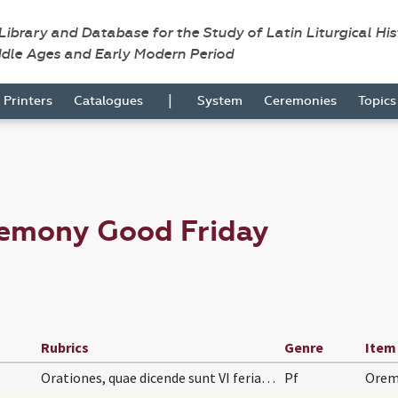
 Library and Database for the Study of Latin Liturgical Hi
ddle Ages and Early Modern Period
|
Printers
Catalogues
System
Ceremonies
Topic
remony Good Friday
Rubrics
Genre
Item
Orationes, quae dicende sunt VI feria maiore in I…
Pf