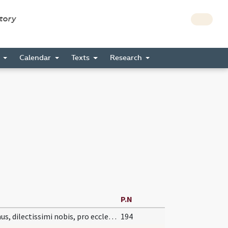
story
s
Calendar
Texts
Research
P.N
Oremus, dilectissimi nobis, pro ecclesia sancta Dei, ut eam Deus et Dominus noster pacificare et custodire dignetur toto orbe terrarum, subiciens ei principatus et potestates, detque nobis quietam et tranquillam vitam degentibus glorificare Deum < Patrem > omnipotentem.
194