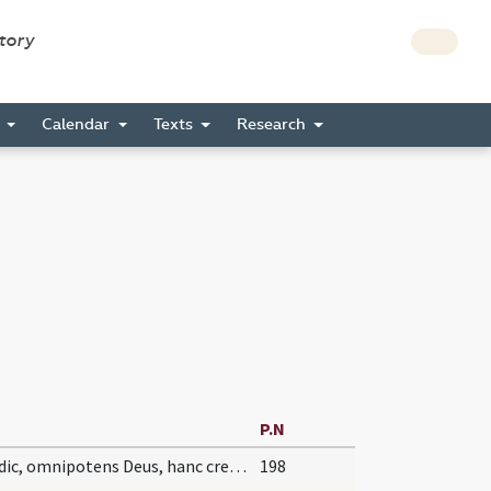
story
s
Calendar
Texts
Research
P.N
Benedic, omnipotens Deus, hanc creaturam salis tua benedictione caelesti, in nomine Domini nostri Iesu Christi et in virtute Sancti Spiritus tui, ad effugandum inimicum, quam sanctificando sanctifices et benedicendo benedicas, fiatque omnibus accipientibus perfecta medicina permanens in visceribus sumentium: in nomine Domini nostri Iesu Christi.
198