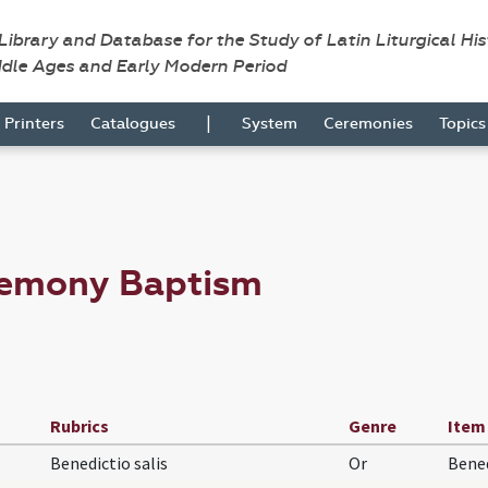
 Library and Database for the Study of Latin Liturgical Hi
ddle Ages and Early Modern Period
|
Printers
Catalogues
System
Ceremonies
Topic
remony Baptism
Rubrics
Genre
Item
Benedictio salis
Or