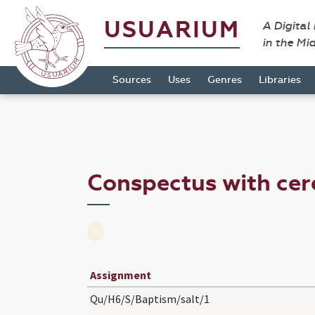
USUARIUM
A Digital
in the Mi
Sources
Uses
Genres
Libraries
Conspectus with ce
Assignment
Qu/H6/S/Baptism/salt/1