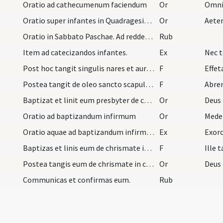
Oratio ad cathecumenum faciendum
Or
Oratio super infantes in Quadragesima ad quattuor…
Or
Oratio in Sabbato Paschae. Ad reddentes dicit dom…
Rub
Item ad catecizandos infantes.
Ex
Post hoc tangit singulis nares et aures et dicit…
F
Effet
Postea tangit de oleo sancto scapulas et pectus e…
F
Abre
Baptizat et linit eum presbyter de chrisma in cer…
Or
Oratio ad baptizandum infirmum
Or
Oratio aquae ad baptizandum infirmum. Postquam eu…
Ex
Baptizas et linis eum de chrismate in cerebro et…
F
Postea tangis eum de chrismate in caput et dicis…
Or
Communicas et confirmas eum.
Rub