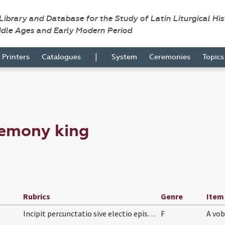
 Library and Database for the Study of Latin Liturgical Hi
ddle Ages and Early Modern Period
|
Printers
Catalogues
System
Ceremonies
Topic
remony king
Rubrics
Genre
Item
Incipit percunctatio sive electio episcoporum ac…
F
A vob