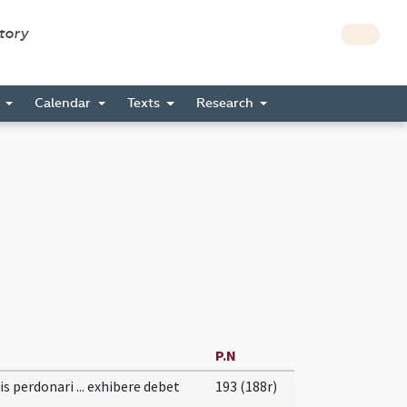
story
s
Calendar
Texts
Research
P.N
is perdonari ... exhibere debet
193 (188r)