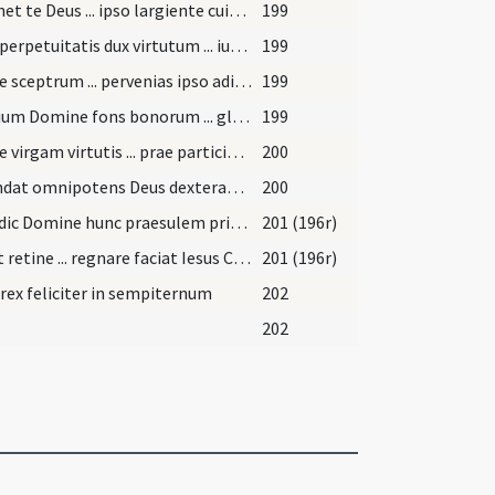
Coronet te Deus ... ipso largiente cuius regnum permanet in saecula saeculorum. Per
199
Deus perpetuitatis dux virtutum ... iugiter famuletur. Per
199
Accipe sceptrum ... pervenias ipso adiuvante cuius regnum et
199
Omnium Domine fons bonorum ... glorietur in regno. Per
199
Accipe virgam virtutis ... prae participibus suis. Iesum Christum Dominum nostrum
200
Extendat omnipotens Deus dexteram ... esse consortem. Amen. Quod ipse praestare dignetur. Amen
200
Benedic Domine hunc praesulem principem ... obtinere pacificum. Amen. Quod ipse
201 (196r)
Sta et retine ... regnare faciat Iesus Christus Dominus noster rex regum
201 (196r)
 rex feliciter in sempiternum
202
202