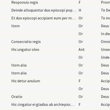
Responsio regis
F
Deinde alloquantur duo episcopi populum in eccles…
H
Te D
Et duo episcopi accipiant eum per manus et ducant…
Or
Item
Or
Or
Consecratio regis
Or
Hic ungatur oleo
Ant
Unxe
Or
Item alia
Or
Item alia
Or
Deus 
Hic detur anulum
F
Or
Oratio
Or
Hic cingatur ei gladius ab archiepiscopo
F