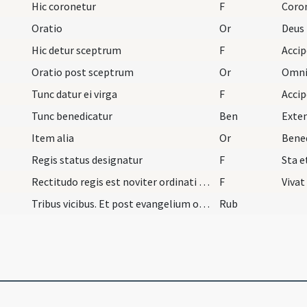
Hic coronetur
F
Oratio
Or
Hic detur sceptrum
F
Oratio post sceptrum
Or
Tunc datur ei virga
F
Tunc benedicatur
Ben
Item alia
Or
Regis status designatur
F
Rectitudo regis est noviter ordinati et in solium…
F
Vivat
Tribus vicibus. Et post evangelium offerat rex ad…
Rub