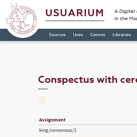
USUARIUM
A Digital
in the Mi
Sources
Uses
Genres
Libraries
Conspectus with ce
Assignment
king/consensus/1