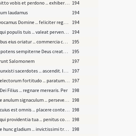
Promitto vobis et perdono ... exhibere debet
194
eum laudamus
194
Te invocamus Domine ... feliciter regere mereatur. Per
194
Deus qui populis tuis ... valeat pervenire. Per
194
In diebus eius oriatur ... commercia consequatur. Per
195
Omnipotens sempiterne Deus creator ac gubernator ... oleo gratiae Spiritus Sancti perunge
195
runt Salomonem
197
Unde unxisti sacerdotes ... ascendit. In cuius manu victoria omnis gloria et potestas consistunt et tecum vivit et regnat
197
Deus electorum fortitudo ... paratum habere facias. Per
197
Dei Filius ... regnare merearis. Per
198
Accipe anulum signaculum ... perseverabilitati connecti. Per
198
Deus cuius est omnis ... placere contendat. Per
198
Deus qui providentia tua ... penitus conteratur. Per
198
Accipe hunc gladium ... invictissimi triumphatoris Domini nostri Iesus Christi qui cum Patre et Spiritu Sancto
198