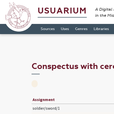
USUARIUM
A Digital
in the Mi
Sources
Uses
Genres
Libraries
Conspectus with ce
Assignment
soldier/sword/1