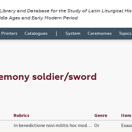
 Library and Database for the Study of Latin Liturgical Hi
ddle Ages and Early Modern Period
|
Printers
Catalogues
System
Ceremonies
Topic
remony soldier/sword
Rubrics
Genre
Item
In benedictione novi militis hoc modo proceditur.…
Or