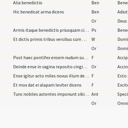
Alia benedictio
Ben
Hic benedicat arma dicens
Ben
Or
Armis itaque benedictis priusquam cingat illi ens…
Ps
Et dictis primis tribus versibus cum Gloria Patri…
W
Domi
Or
Post haec pontifex ensem nudum sumit de altera (!…
F
Deinde ense in vagina reposito cingit illi ensem…
Or
Accin
Ense igitur acto miles novus illum de vagina educ…
F
Et mox dat ei alapam leviter dicens
F
Tunc nobiles astentes imponunt sibi calcaria ubi…
Ant
Speci
Or