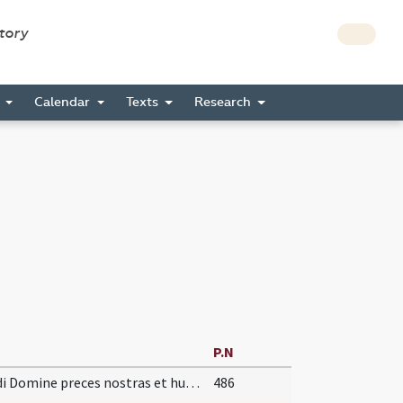
story
s
Calendar
Texts
Research
P.N
Exaudi Domine preces nostras et hunc ensem ... defensionis effectum. Per Christum
486