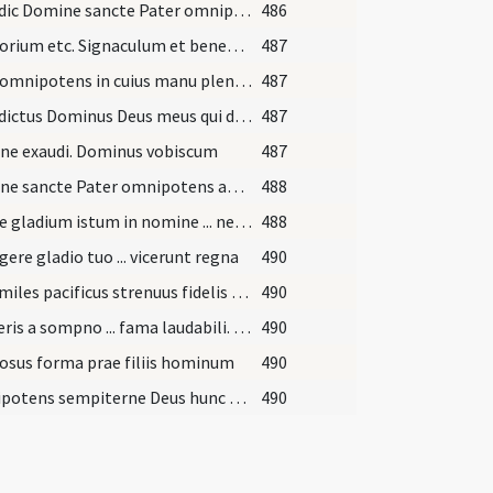
Benedic Domine sancte Pater omnipotens aeterne Deus per invocationem ... semper maneat illaesus. Per Dominum.
486
Adiutorium etc. Signaculum et benedictio Dei ... illum protegas et defendas. Qui vivis et regnas.
487
Deus omnipotens in cuius manu plena victoria ... virtuose utatur. Per Christum
487
Benedictus Dominus Deus meus qui docet manus meas ad proelium
487
ne exaudi. Dominus vobiscum
487
Domine sancte Pater omnipotens aeterne Deus qui cuncta solus ordinas ... officium exequatur. Amen
488
Accipe gladium istum in nomine ... neminem in iuste laedas. Quod ipse praestare...
488
gere gladio tuo ... vicerunt regna
490
Esto miles pacificus strenuus fidelis et Deo devotus
490
Exciteris a sompno ... fama laudabili. Amen
490
osus forma prae filiis hominum
490
Omnipotens sempiterne Deus hunc famulum tuum N. qui eminenti ... bellorum turbetur. Per dominum.
490