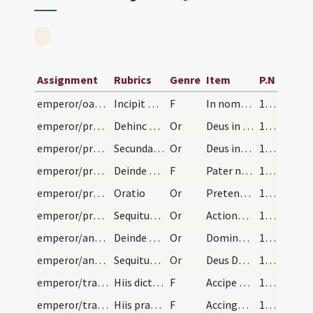
Assignment
Rubrics
Genre
Item
P.N
emperor/oath/1
Incipit ordo ad benedicendum imperatorem, quando…
F
In nomine Christi promitto, spondeo atque polliceor ... scire meum ac posse.
163
emperor/procession/1
Dehinc orationem primam det albanensis episcopus…
Or
Deus in cuius manu ... regna praecellat. Per Dominum
163
emperor/procession/2
Secundam orationem dat portuensis episcopus intra…
Or
Deus inenarrabilis auctor mundi ... in pace victores. Per
164 (82r)
emperor/procession/2
Deinde vadant ad confessionem beati petri apostol…
F
Pater noster. Et ne nos. Sed libera. Salvum fac servum tuum. Desus meus. Esto ei domine turris...Nichil proficiat...Domine exaudi. Et clamor. Dominus vobiscum.
165 (82v)
emperor/procession/3
Oratio
Or
Pretende quaesumus Domine ... consequi mereatur.
165 (82v)
emperor/procession/4
Sequitur oratio
Or
Actiones nostras ... finiatur. Per
166 (83r)
emperor/anointings/5
Deinde ungat ei de oleo exorcisato brachium dextr…
Or
Domine Deus omnipotens cuius est omnis potestas ... contendat. Per. In unitate
166 (83r)
emperor/anointings/6
Sequitur oratio
Or
Deus Dei filius ... merearis. Qui solus sine peccato...
166 (83r)
emperor/traditio instrumentorum/3
Hiis dictis, ad altare sancti mauricii procedit i…
F
Accipe gladium ... regnare merearis. Qui cum Deo Patre
167 (83v)
emperor/traditio instrumentorum/4
Hiis praedictis expletis, accingit illi ensem ite…
F
Accingere gladio ... vicerunt regna.
169 (84v)