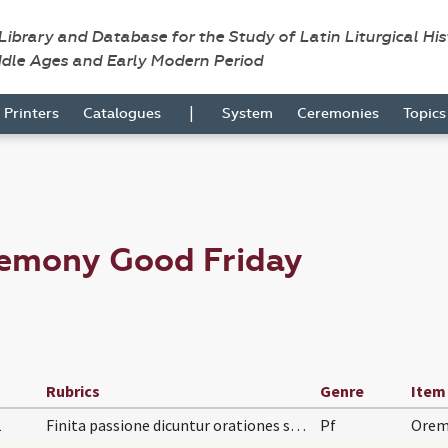
 Library and Database for the Study of Latin Liturgical Hi
ddle Ages and Early Modern Period
|
Printers
Catalogues
System
Ceremonies
Topic
remony Good Friday
Rubrics
Genre
Item
1
Finita passione dicuntur orationes sequentes imme…
Pf
Oremu