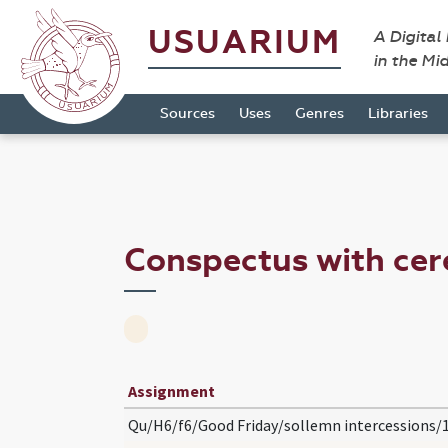
USUARIUM
A Digital
in the Mi
Sources
Uses
Genres
Libraries
Conspectus with ce
Assignment
Qu/H6/f6/Good Friday/sollemn intercessions/