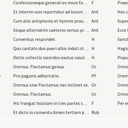
Confessioneque generali ex more facta corporalibu…
F
Praec
Et interim curx reportatur ad locum ubi a populo…
Ant
Hoc 
Cum aliis antiphonis et hymnis prout habetur in g…
Ant
Supe
Sicque alternatim caeteros versus prosequuntur du…
Ant
Ecce 
Conventus respondet.
H
Sanc
Quo cantato duo pueri albis induti stantes ante g…
H
Hagi
Dictis collectis sacerdos exutus casula revertitu…
H
Popu
Oremus. Flectamus genua.
Or
9
Pro paganis adhortatio.
Pf
Orem
Oremus sine Flectamus nec inclinet se.
Or
Oremus. Flectamus.
Or
Hic frangat hostiam in tres partes super calicem…
F
Per 
Et dicto in conventu Amen tertiam partem hostiae…
Rub