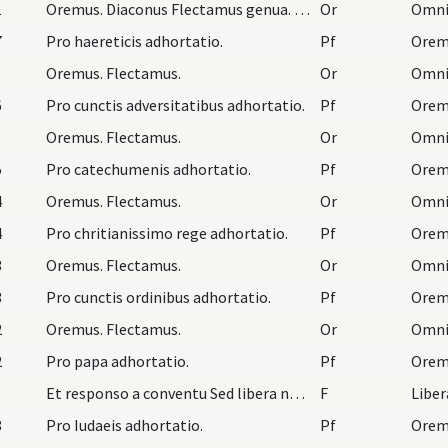
1
Oremus. Diaconus Flectamus genua. Levate.
Or
7
Pro haereticis adhortatio.
Pf
Oremu
Oremus. Flectamus.
Or
6
Pro cunctis adversitatibus adhortatio.
Pf
Oremus. Flectamus.
Or
5
Pro catechumenis adhortatio.
Pf
Oremu
4
Oremus. Flectamus.
Or
4
Pro chritianissimo rege adhortatio.
Pf
3
Oremus. Flectamus.
Or
3
Pro cunctis ordinibus adhortatio.
Pf
Oremu
2
Oremus. Flectamus.
Or
2
Pro papa adhortatio.
Pf
Orem
Et responso a conventu Sed libera nos a malo sace…
F
Liber
8
Pro Iudaeis adhortatio.
Pf
Oremu