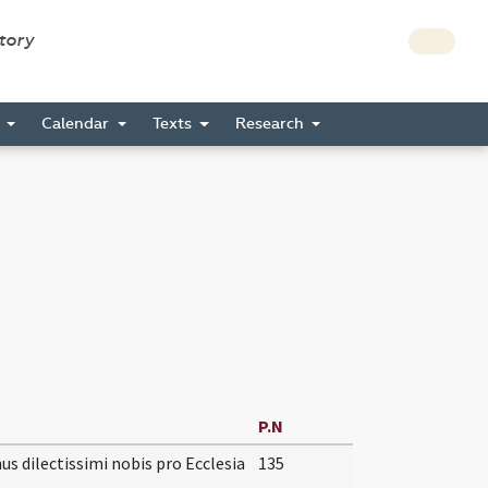
story
s
Calendar
Texts
Research
P.N
s dilectissimi nobis pro Ecclesia
135