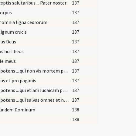
eptis salutaribus ... Pater noster
137
corpus
137
r omnia ligna cedrorum
137
lignum crucis
137
tus Deus
137
os ho Theos
137
le meus
137
Omnipotens ... qui non vis mortem peccatorum sed vitam semper inquiris
137
us et pro paganis
137
Omnipotens ... qui etiam Iudaicam perfidiam
137
Omnipotens ... qui salvas omnes et neminem vis perire ... reddant unitatem.
137
eundem Dominum
138
138