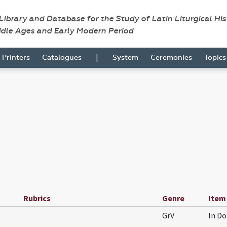
 Library and Database for the Study of Latin Liturgical Hi
ddle Ages and Early Modern Period
|
Printers
Catalogues
System
Ceremonies
Topic
Rubrics
Genre
Item
GrV
In D