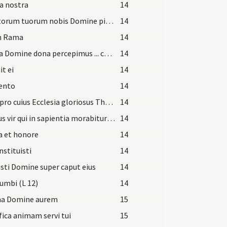
a nostra
14
Sanctorum tuorum nobis Domine pia non desit ... indulgentiam semper obtineat.
14
in Rama
14
Votiva Domine dona percepimus ... conferre subsidium.
14
it ei
14
ento
14
Deus pro cuius Ecclesia gloriosus Thomas pontifex gladiis impiorum ... consequantur effectum.
14
Beatus vir qui in sapientia morabitur (Sap 14)
14
a et honore
14
nstituisti
14
sti Domine super caput eius
14
lumbi (L 12)
14
ina Domine aurem
15
fica animam servi tui
15