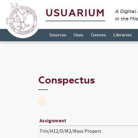
USUARIUM
A Digital
in the Mi
Sources
Uses
Genres
Libraries
Conspectus
Assignment
Trin/H12/D/M2/Mass Propers