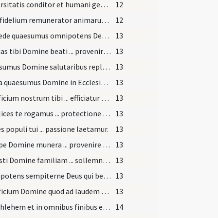
Universitatis conditor et humani generis reformator ... efficiatur acceptum.
12
Deus fidelium remunerator animarum praesta quaesumus ut beati Hilarii ... indulgentiam consequamur.
12
Concede quaesumus omnipotens Deus ut ad meliorem ... actus imitemur.
13
Hostias tibi Domine beati ... provenire subsidium.
13
Quaesumus Domine salutaribus repleti ... orationibus adiuvemur.
13
Excita quaesumus Domine in Ecclesia tua ... exercere quod docuit.
13
Sacrificium nostrum tibi ... efficiatur acceptum.
13
Supplices te rogamus ... protectione custodias.
13
s populi tui ... passione laetamur.
13
Suscipe Domine munera ... provenire concede.
13
Satiasti Domine familiam ... sollemnia celebramus.
13
Omnipotens sempiterne Deus qui beatum Antonium ... precibus adiuvemur.
13
Sacrificium Domine quod ad laudem et honorem nominis tui deferimus intercedentibus meritis beati Antonii con ...
13
... Bethlehem et in omnibus finibus eius a bimatu et infra ... et noluit consolari quia non sunt.
14