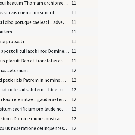
Deus qui beatum Thomam archipraesulem Canthuriensem et Anglorum ... gloriamur in terris.
11
s servus quem cum venerit
11
Refecti cibo potuque caelesti ... adversa muniamur.
11
 autem
11
ne probasti
11
Beati apostoli tui Iacobi nos Domine quaesumus continua oratione ... principe glorietur.
11
Iacobus placuit Deo et translatus est ... inventus est perfectus et iustus et in tempore
11
unus aeternum.
12
Si quid petieritis Patrem in nomine meo dabit vobis dixit Iesus discipulis suis.
12
Proficiat nobis ad salutem ... hic et ubique nunc et semper.
12
Sancti Pauli eremitae ... gaudia aeterna perducat.
12
Appositum sacrificium pro laude nominis tui ... salutiferum remedium.
12
Sumpsimus Domine munus nostrae redemptionis ... maligno redde securros.
12
Deus cuius miseratione delinquentes ... prece defensa.
12