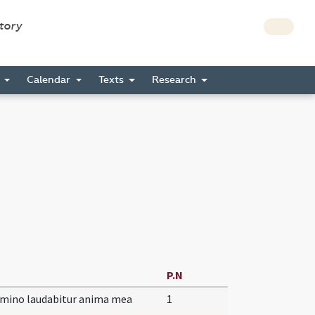
story
s
Calendar
Texts
Research
P.N
omino laudabitur anima mea
1