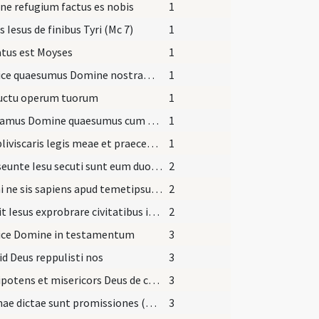
e refugium factus es nobis
1
s Iesus de finibus Tyri (Mc 7)
1
tus est Moyses
1
Respice quaesumus Domine nostram propitius servitutem ... fragilitatis subsidium.
1
ructu operum tuorum
1
Sentiamus Domine quaesumus cum tui perceptione ... plenitudine gloriemur.
1
Ne obliviscaris legis meae et praecepta mea custodiat cor tuum (Prv 3)
1
Transeunte Iesu secuti sunt eum duo caeci (Mt 9)
2
Fili mi ne sis sapiens apud temetipsum (Prv 3)
2
Coepit Iesus exprobrare civitatibus in quibus factae sunt plurimae virtutes eius (Mt 11)
2
ice Domine in testamentum
3
id Deus reppulisti nos
3
Omnipotens et misericors Deus de cuius munere venit ... offensione curramus.
3
Abrahae dictae sunt promissiones (G 3)
3