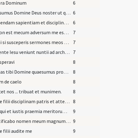
ra Dominum
6
Quaesumus Domine Deus noster ut quos divinis reparare ... benignus auxiliis.
6
Ad sciendam sapientiam et disciplinam ad intelligenda verba prudentiae (Prv 1)
6
Qui non est mecum adversum me est (Mt 12)
7
Fili mi si susceperis sermones meos et mandata mea absconderis penes te (Prv)
7
Loquente Iesu veniunt nuntii ad archisynagago dicentes quia filia tua mortua est
7
 speravi
8
Hostias tibi Domine quaesumus propitius intende ... dent honorem.
8
m de caelo
8
icet nos ... tribuat et munimen.
8
Audite filii disciplinam patris et attendite ut sciatis prudentiam ... Posside sapientiam posside prudentiam ne obliviscaris ... et conservabit te. (Prv 4)
8
Deus qui et iustis praemia meritorum ... percipere delictorum.
9
Sanctificabo nomen meum magnum (Ez 36)
9
e filii audite me
9