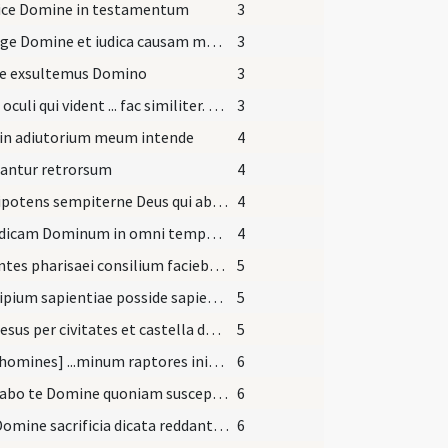
ice Domine in testamentum
3
Exsurge Domine et iudica causam meam
3
te exsultemus Domino
3
Beati oculi qui vident ... fac similiter. (L 10)
3
 in adiutorium meum intende
4
tantur retrorsum
4
Omnipotens sempiterne Deus qui abundantia pietatis ... oratio non praesumit.
4
Benedicam Dominum in omni tempore ... semper laus eius in ore meo.
4
Abeuntes pharisaei consilium faciebant (Mt 12)
5
Principium sapientiae posside sapientiam et in omni possessione tua acquire prudentiam (Prv 4)
5
Ibat Iesus per civitates et castella docens (L 13)
5
[Duo homines] ...minum raptores iniusti adulteri velut etiam hic publicanus ... humiliat exaltabitur.
6
Exaltabo te Domine quoniam suscepisti me
6
Tibi Domine sacrificia dicata reddantur ... nostra praestares.
6