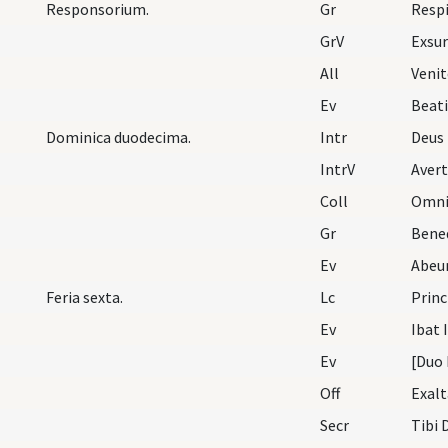
Responsorium.
Gr
Resp
GrV
All
Veni
Ev
Dominica duodecima.
Intr
Deus
IntrV
Aver
Coll
Gr
Ev
Feria sexta.
Lc
Ev
Ev
Off
Secr