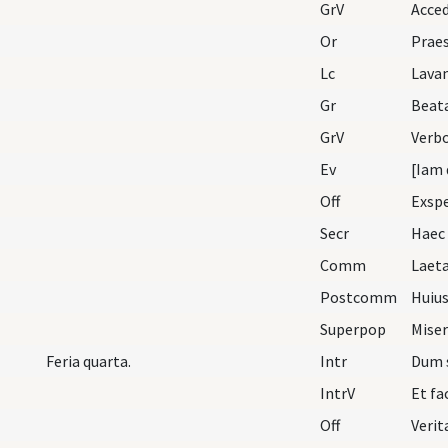
GrV
Acced
Or
Lc
Lavam
Gr
Beat
GrV
Verbo
Ev
Off
Exspe
Secr
Comm
Laeta
Postcomm
Superpop
Feria quarta.
Intr
Dum s
IntrV
Off
Verit