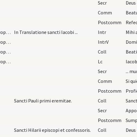
Secr
Comm
Beatu
Postcomm
Dec/30/Iacobus maior (Translatio)/M2/Mass Propers
In Translatione sancti Iacobi ...
Intr
Mihi
Dec/30/Iacobus maior (Translatio)/M2/Mass Propers
IntrV
Domi
Dec/30/Iacobus maior (Translatio)/M2/Mass Propers
Coll
Dec/30/Iacobus maior (Translatio)/M2/Mass Propers
Lc
Secr
... m
Comm
Postcomm
Sancti Pauli primi eremitae.
Coll
Secr
Postcomm
Sancti Hilarii episcopi et confessoris.
Coll