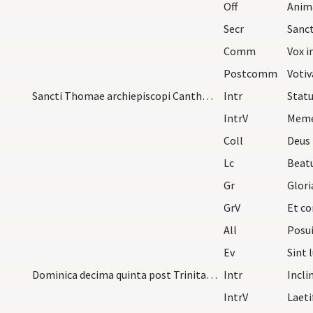
Off
Anim
Secr
Comm
Vox 
Postcomm
Sancti Thomae archiepiscopi Canthuriensis.
Intr
Statu
IntrV
Mem
Coll
Lc
Gr
Glori
GrV
Et co
All
Posui
Ev
Sint 
Dominica decima quinta post Trinitatem.
Intr
Incl
IntrV
Laeti