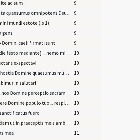
ite ad eum
9
Praesta quaesumus omnipotens Deus ut quos votiva ieiunia ... caelestia capiamus.
9
ini mundi estote (Is 1)
9
a gens
9
 Domini caeli firmati sunt
9
[Iam die festo mediante] ... nemo misit in illum manum quia ... in eum.
10
ctans exspectavi
10
Haec hostia Domine quaesumus mundet nostra delicta ... mentesque sanctificet.
10
bimur in salutari
10
Huius nos Domine perceptio sacramenti mundet ... regna perducat.
10
Miserere Domine populo tuo ... respicere concedas.
10
anctificatus fuero
10
Et faciam ut in praeceptis meis ambuleris
10
as mea
11