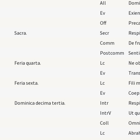
All
Domin
Ev
Exien
Off
Preca
Sacra.
Secr
Comm
De f
Postcomm
Feria quarta.
Lc
Ev
Feria sexta.
Lc
Ev
Dominica decima tertia.
Intr
Resp
IntrV
Ut qu
Coll
Lc