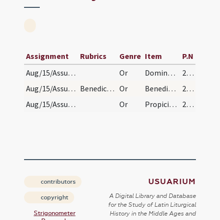
Assignment
Rubrics
Genre
Item
P.N
Aug/15/Assumptio BMV/herbs/1
Or
Domine Deus Pater omnipotens qui in initio fecisti hominem ad imaginem tuam ... Et ab omnibus pecoribus omnem putredinem et omne fantasma diaboli et omnem morbum et pestilentiam ac dolorem expellere digneris. Qui in Trinitata perfecta vivis et regnas Deus. Per omnia.
291 (143v)
Aug/15/Assumptio BMV/herbs/2
Benedictio alia
Or
Benedic Domine creaturam hanc florum herbarumque ut sit remedium salutare humano generi per invocationem tui sanctis nominis ... ut te laudentes in his ac in aliis tuis magnis mirabilous gratiam tuam obtinere valeamus. Qui vivis et regnas.
291 (143v)
Aug/15/Assumptio BMV/herbs/3
Or
Propiciare famulis ac famulabus tuis Domine Deus ob gloriam sanctissimi nominis tui ... consequi mereamur et laudabiliter obtinere valeamus. Per eum qui nos in cruce redemit et salvavit Amen.
292 (144v)
USUARIUM
contributors
A Digital Library and Database
copyright
for the Study of Latin Liturgical
Strigonometer
History in the Middle Ages and