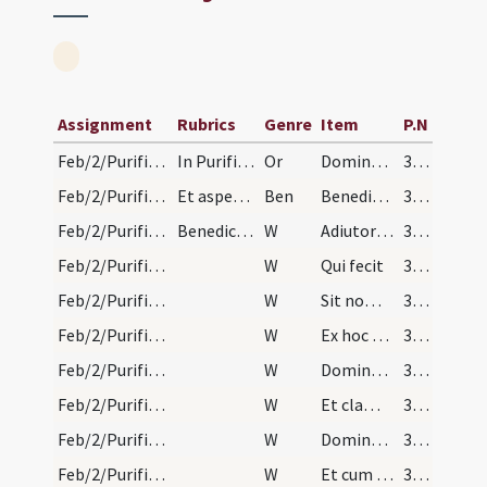
Assignment
Rubrics
Genre
Item
P.N
Feb/2/Purificatio BMV/Candlemas/1
In Purificatione sanctae Mariae. Ordo ad candelas…
Or
Domine sancte Pater omnipotens aeterne Deus benedicere et sanctificare digneris ignem istum ... provenire concede.
386
Feb/2/Purificatio BMV/Candlemas
Et aspergatur aqua benedicta super ignem.
Ben
Benedictio Dei Patris omnipotentis ... descendat super ignem istum.
387
Feb/2/Purificatio BMV/Candlemas/1
Benedictio candelarum dicat sacerdos vel pontifex:
W
Adiutorium nostrum
387
Feb/2/Purificatio BMV/Candlemas/2
W
Qui fecit
387
Feb/2/Purificatio BMV/Candlemas/3
W
Sit nomen
387
Feb/2/Purificatio BMV/Candlemas/4
W
Ex hoc nunc
387
Feb/2/Purificatio BMV/Candlemas/5
W
Domine exaudi orationem meam
387
Feb/2/Purificatio BMV/Candlemas/6
W
Et clamor meus
387
Feb/2/Purificatio BMV/Candlemas/7
W
Dominus vobiscum
387
Feb/2/Purificatio BMV/Candlemas/8
W
Et cum spiritum tuo
387