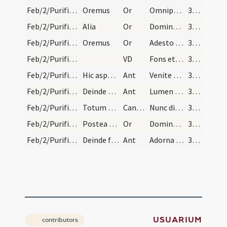
Feb/2/Purificatio BMV/Candlemas/2
Oremus
Or
Omnipotens sempiterne Deus qui hodierna die Unigenitum tuum Israelitici legi ... periculis eruantur.
387
Feb/2/Purificatio BMV/Candlemas/3
Alia
Or
Domine Iesu Christe lux vera qui illuminas omnem hominem ... pervenire mereamur.
387
Feb/2/Purificatio BMV/Candlemas/4
Oremus
Or
Adesto supplicationibus nostris omnipotens Deus et has candelas tua ... veritatis oberret.
387
Feb/2/Purificatio BMV/Candlemas
VD
Fons et origo totius luminis
387
Feb/2/Purificatio BMV/Candlemas/1
Hic aspergat aquam benedictam super candelas et s…
Ant
Venite et accendite
388
Feb/2/Purificatio BMV/Candlemas/2
Deinde dicitur alia antiphona:
Ant
Lumen ad revelationem gentium
388
Feb/2/Purificatio BMV/Candlemas
Totum cum Gloria Patri. Et ad singulos versus rep…
CantNT
Nunc dimittis
388
Feb/2/Purificatio BMV/Candlemas/5
Postea dicitur oratio.
Or
Domine Deus Pater omnipotens lumen indeficiens qui es ... pervenire valeamus.
388
Feb/2/Purificatio BMV/Candlemas/3
Deinde fiat processio. Ad processionem autem cant…
Ant
Adorna thalamum tuum Sion
389
USUARIUM
contributors