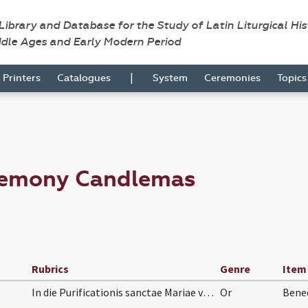
 Library and Database for the Study of Latin Liturgical Hi
ddle Ages and Early Modern Period
|
Printers
Catalogues
System
Ceremonies
Topic
remony Candlemas
Rubrics
Genre
Item
In die Purificationis sanctae Mariae virginis ant…
Or