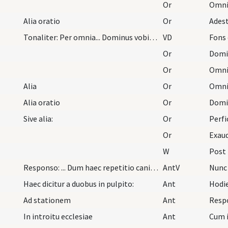
Or
Alia oratio
Or
Tonaliter: Per omnia... Dominus vobiscum... Sursu…
VD
Fons 
Or
Or
Alia
Or
Alia oratio
Or
Sive alia:
Or
Or
W
Post
Responso: ... Dum haec repetitio canitur reditur…
AntV
Nunc 
Haec dicitur a duobus in pulpito:
Ant
Hodie
Ad stationem
Ant
Resp
In introitu ecclesiae
Ant
Cum 