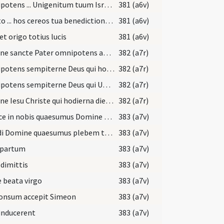
Omnipotens ... Unigenitum tuum Israeliticae legi carnaliter subiectum ... in templo praesentari fecisti ... periculis exuantur.
381 (a6v)
Adesto ... hos cereos tua benedictione perfunde quatenus fidelis populus ... veritatis oberret.
381 (a6v)
et origo totius lucis
381 (a6v)
Domine sancte Pater omnipotens aeterne Deus qui omnia ex nihilo creasti ... ad cerei perfectionem ... pretioso sanguine Filii tui.
382 (a7r)
Omnipotens sempiterne Deus qui hodierna die Unigenitum tuum ulnis Simeonis ... praesentare mereamur.
382 (a7r)
Omnipotens sempiterne Deus qui Unigenitum tuum ante tempora genitum de te ... ad accendendum misisti .. mereamur irradiari.
382 (a7r)
Domine Iesu Christe qui hodierna die in nostrae carnis substantia hominibus apparens a parentibus in templo es praesentatus ... fideliter diligamus.
382 (a7r)
Perfice in nobis quaesumus Domine gratiam tuam qui iusti Simeonis ... obtineamus aeternam.
383 (a7v)
Exaudi Domine quaesumus plebem tuam et quae extrinsecus ... lucem concede.
383 (a7v)
 partum
383 (a7v)
dimittis
383 (a7v)
 beata virgo
383 (a7v)
onsum accepit Simeon
383 (a7v)
inducerent
383 (a7v)