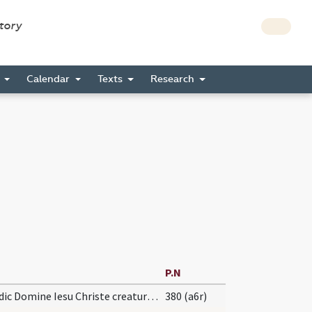
story
s
Calendar
Texts
Research
P.N
Benedic Domine Iesu Christe creaturam cereorum ... servientes tibi.
380 (a6r)