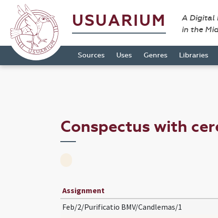
USUARIUM
A Digital
in the Mi
Sources
Uses
Genres
Libraries
Conspectus with ce
Assignment
Feb/2/Purificatio BMV/Candlemas/1