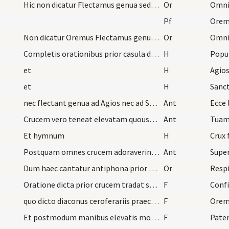
Hic non dicatur Flectamus genua sed Oremus
Or
Pf
Orem
Non dicatur Oremus Flectamus genua Levate
Or
Completis orationibus prior casula deposita cum m…
H
Popu
et
H
Agio
et
H
Sanc
nec flectant genua ad Agios nec ad Sanctus. Cum a…
Ant
Ecce 
Crucem vero teneat elevatam quousque antiphona si…
Ant
Tuam
Et hymnum
H
Crux 
Postquam omnes crucem adoraverint sacerdotes eam…
Ant
Supe
Dum haec cantatur antiphona prior crucem teneat e…
Or
Oratione dicta prior crucem tradat sacristae post…
F
Conf
quo dicto diaconus ceroferariis praecedentibus pi…
F
Oremu
Et postmodum manibus elevatis more solito prosequ…
F
Pater