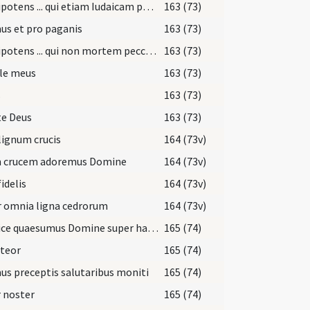
Omnipotens ... qui etiam Iudaicam perfidiam
163 (73)
us et pro paganis
163 (73)
Omnipotens ... qui non mortem peccatorum sed vitam semper inquiris
163 (73)
le meus
163 (73)
s
163 (73)
te Deus
163 (73)
lignum crucis
164 (73v)
 crucem adoremus Domine
164 (73v)
fidelis
164 (73v)
r omnia ligna cedrorum
164 (73v)
Respice quaesumus Domine super hanc familiam tuam pro qua ... crucis iubire tormentum.
165 (74)
iteor
165 (74)
s preceptis salutaribus moniti
165 (74)
 noster
165 (74)