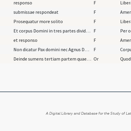
responso
F
Liber
submissae respondeat
F
Ame
Prosequatur more solito
F
Libe
Et corpus Domini in tres partes dividat ac deinde…
F
Per 
et responso
F
Ame
Non dicatur Pax domini nec Agnus Dei qui tollis n…
F
Deinde sumens tertiam partem quae est in calice c…
Or
Quod
A Digital Library and Database for the Study of Lat