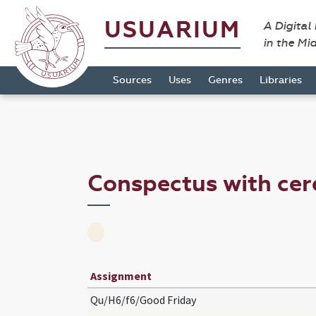
USUARIUM
A Digital
in the Mi
Sources
Uses
Genres
Libraries
Conspectus with ce
Assignment
Qu/H6/f6/Good Friday