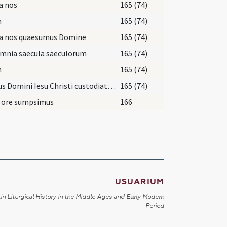
a nos
165 (74)
n
165 (74)
ra nos quaesumus Domine
165 (74)
omnia saecula saeculorum
165 (74)
n
165 (74)
Corpus Domini Iesu Christi custodiat me in vitam aeternam
165 (74)
 ore sumpsimus
166
USUARIUM
in Liturgical History in the Middle Ages and Early Modern
Period