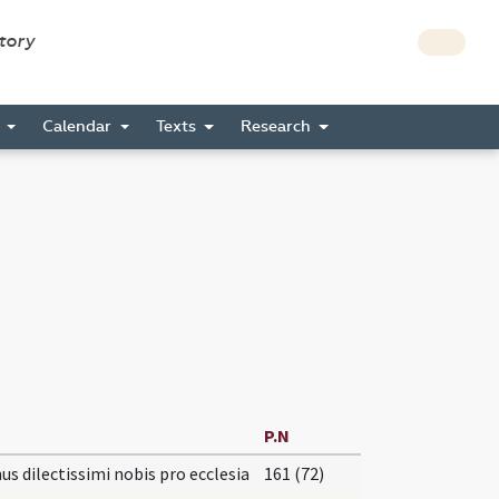
story
s
Calendar
Texts
Research
P.N
s dilectissimi nobis pro ecclesia
161 (72)