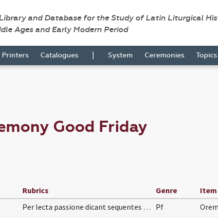
 Library and Database for the Study of Latin Liturgical Hi
ddle Ages and Early Modern Period
|
Printers
Catalogues
System
Ceremonies
Topic
remony Good Friday
Rubrics
Genre
Item
Per lecta passione dicant sequentes orationes sin…
Pf
Oremu