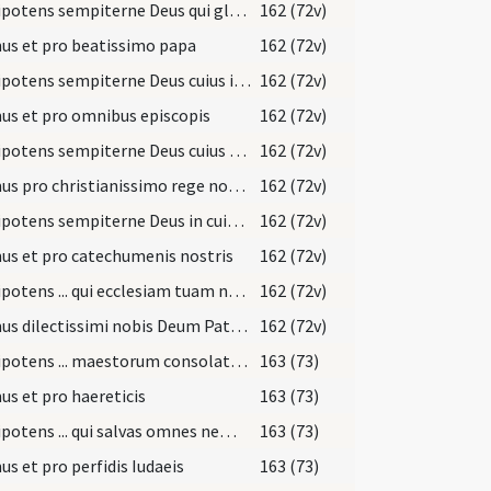
Omnipotens sempiterne Deus qui gloriam tuam omnibus
162 (72v)
us et pro beatissimo papa
162 (72v)
Omnipotens sempiterne Deus cuius iudicio universa fundantur
162 (72v)
s et pro omnibus episcopis
162 (72v)
Omnipotens sempiterne Deus cuius spiritu totum corpus ecclesiae
162 (72v)
Oremus pro christianissimo rege nostro
162 (72v)
Omnipotens sempiterne Deus in cuius manu ... Christianum benignus imperium ... dextera comprimantur.
162 (72v)
s et pro catechumenis nostris
162 (72v)
Omnipotens ... qui ecclesiam tuam nova semper
162 (72v)
Oremus dilectissimi nobis Deum Patrem omnipotentem ut a cunctis mundum purget erroribus
162 (72v)
Omnipotens ... maestorum consolatio ... misericordiam tuam gaudeant affuisse
163 (73)
s et pro haereticis
163 (73)
Omnipotens ... qui salvas omnes neminem vis perire
163 (73)
s et pro perfidis Iudaeis
163 (73)