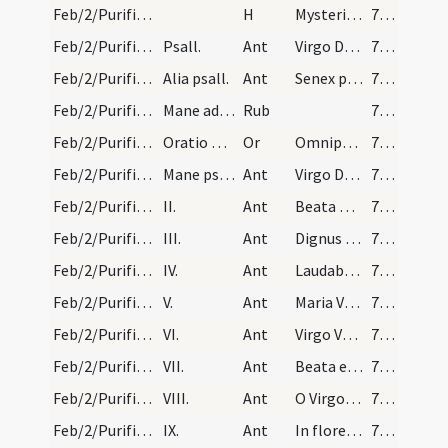
Feb/2/Purificatio BMV/M/Office Propers
H
Mysterium Ecclesiae
712 (109)
Feb/2/Purificatio BMV/M/Office Propers/6
Psall.
Ant
Virgo Dei Genitrix
713
Feb/2/Purificatio BMV/M/Office Propers/7
Alia psall.
Ant
Senex puerum
713
Feb/2/Purificatio BMV/Candlemas
Mane ad ecclesiam sanctae Mariae quae dicitur Ber…
Rub
713
Feb/2/Purificatio BMV/Candlemas
Oratio benedictionis cerei.
Or
Omnipotens sempiterne Deus qui hodierna die cum legalibus ... habere cognoscat.
713
Feb/2/Purificatio BMV/Candlemas/1
Mane psallentium ad sanctam Mariam. I.
Ant
Virgo Dei Genitrix
713
Feb/2/Purificatio BMV/Candlemas/2
II.
Ant
Beata progenies
713
Feb/2/Purificatio BMV/Candlemas/3
III.
Ant
Dignus es Domine
713
Feb/2/Purificatio BMV/Candlemas/4
IV.
Ant
Laudabilis Virgo
713
Feb/2/Purificatio BMV/Candlemas/5
V.
Ant
Maria Virgo
713
Feb/2/Purificatio BMV/Candlemas/6
VI.
Ant
Virgo Verbum concepit
713
Feb/2/Purificatio BMV/Candlemas/7
VII.
Ant
Beata es Maria
713
Feb/2/Purificatio BMV/Candlemas/8
VIII.
Ant
O Virgo virginum
713
Feb/2/Purificatio BMV/Candlemas/9
IX.
Ant
In flore Mater
713