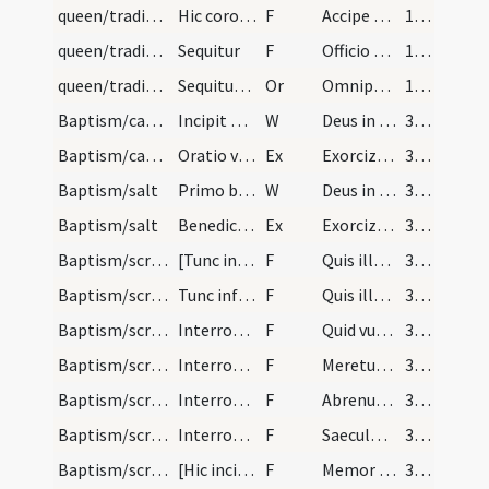
queen/traditio instrumentorum/2
Hic coronetur dicendo
F
Accipe coronam gloriae ... exultatione coroneris. Per Christum dominum nostrum
177 (132)
queen/traditio instrumentorum/8
Sequitur
F
Officio nostrae indignitatis in reginam ... merearis ingredi ianuam. Auxiliante eodem Domino nostro Iesu Christo qui cum Deo Patre...
177 (132)
queen/traditio instrumentorum/9
Sequitur oratio
Or
Omnipotens sempiterne Deus affluentem Spiritum ... separetur indigna.
178 (133)
Baptism/catechumen oil
Incipit ordo ad catechuminem faciendum. Benedic o…
W
Deus in adiutorium
347
Baptism/catechumen oil
Oratio vel benedictio olei.
Ex
Exorcizo te creatura olei
347
Baptism/salt
Primo benedicetur sal deinde cum portatus fuerit…
W
Deus in adiutorium
347
Baptism/salt
Benedictio salis.
Ex
Exorcizo te creatura salis
347
Baptism/scrutiny
[Tunc infante portato ante fores ecclesiae primum…
F
Quis illum
347
Baptism/scrutiny
Tunc infans ante fores ecclesiae primum interroga…
F
Quis illum
347
Baptism/scrutiny
Interrogat.
F
Quid vultis
347
Baptism/scrutiny
Interrogat.
F
Meretur a parentibus
347
Baptism/scrutiny
Interrogat.
F
Abrenuntiat diabolo et operibus eius?
347
Baptism/scrutiny
Interrogat.
F
Saeculo et pompis
347
Baptism/scrutiny
[Hic incipit officium...] Interroga et contesta e…
F
Memor esto
347