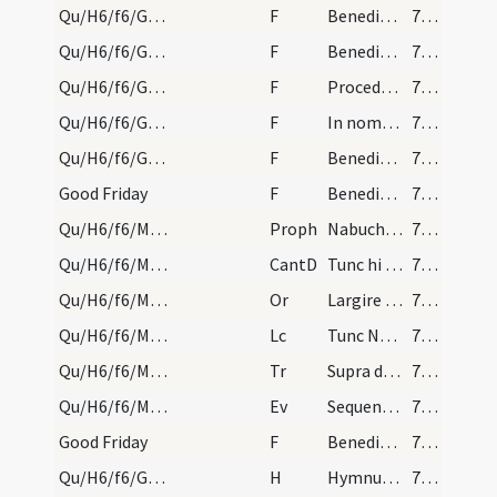
Qu/H6/f6/Good Friday/adoration/2
F
Benedictus Dominus qui vivit et regnat
791 (188)
Qu/H6/f6/Good Friday/adoration/3
F
Benedicat et exaudiat nos Deus
791 (188)
Qu/H6/f6/Good Friday/adoration/4
F
Procedamus cum pace
791 (188)
Qu/H6/f6/Good Friday/adoration/5
F
In nomine Christi
791 (188)
Qu/H6/f6/Good Friday/adoration/6
F
Benedicamus Domino
791 (188)
Good Friday
F
Benedictus Dominus qui vivit et regnat
791 (188)
Qu/H6/f6/M2/Mass Propers
Proph
Nabuchodonosor rex fecit statuam auream
791 (188)
Qu/H6/f6/M2/Mass Propers
CantD
Tunc hi tres quasi ex uno ore
791 (188)
Qu/H6/f6/M2/Mass Propers
Or
Largire sensibus nostris ... perpetuam esse credamus.
792 (189)
Qu/H6/f6/M2/Mass Propers
Lc
Tunc Nabuchodonosor rex obstipuit et surrexit
792 (189)
Qu/H6/f6/M2/Mass Propers/2
Tr
Supra dorsum meum fabricaverunt peccatores
792 (189)
Qu/H6/f6/M2/Mass Propers
Ev
Sequentia sancti Evangelii ... Cum sero factum esset
792 (189)
Good Friday
F
Benedictus Dominus qui vivit et regnat
792 (189)
Qu/H6/f6/Good Friday
H
Hymnum dicamus Domino
792 (189)