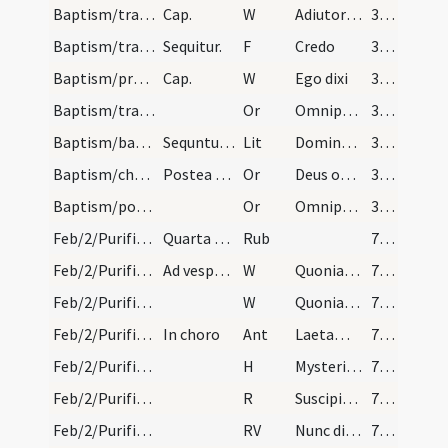
Baptism/traditio symboli
Cap.
W
Adiutorium nostrum
375 (170)
Baptism/traditio symboli
Sequitur.
F
Credo
375 (170)
Baptism/preces
Cap.
W
Ego dixi
375 (170)
Baptism/traditio symboli
Or
Omnipotens ... pervenire mereatur.
375 (170)
Baptism/baptismal font
Sequntur litaniae.
Lit
Domine miserere
375 (170)
Baptism/chrism
Postea accipe chrisma et pone iin celebro in modu…
Or
Deus omnipotens ... qui te regeneravit
375 (170)
Baptism/post baptism
Or
Omnipotens ... qui regenerasti
375 (170)
Feb/2/Purificatio BMV/Candlemas
Quarta Nonas Februarias Purificatio sanctae Maria…
Rub
711
Feb/2/Purificatio BMV/V1/Office Propers/1
Ad vesperas. Lucernarium.
W
Quoniam tu
711
Feb/2/Purificatio BMV/V1/Office Propers/2
W
Quoniam in te
711
Feb/2/Purificatio BMV/V1/Office Propers/1
In choro
Ant
Laetamini caeli
711
Feb/2/Purificatio BMV/V1/Office Propers
H
Mysterium
711
Feb/2/Purificatio BMV/V1/Office Propers
R
Suscipiens Iesum in ulnis
711
Feb/2/Purificatio BMV/V1/Office Propers
RV
Nunc dimittis
711