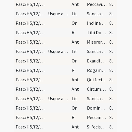
Pasc/H5/f2/Rogationes/Rogation Days/procession/3
Ant
Peccavimus ante
849 (246)
Pasc/H5/f2/Rogationes/Rogation Days/litany/2
Usque ad sanctum Carpoforum.
Lit
Sancta Maria
849 (246)
Pasc/H5/f2/Rogationes/Rogation Days/stational oration/3
Or
Inclina Domine...consequi mereamur.
849 (246)
Pasc/H5/f2/Rogationes/Rogation Days/procession/2
R
Tibi Domine
849 (246)
Pasc/H5/f2/Rogationes/Rogation Days/procession/4
Ant
Misereris omnium
849 (246)
Pasc/H5/f2/Rogationes/Rogation Days/litany/3
Usque ad sanctum Protasium in campo.
Lit
Sancta Maria
849 (246)
Pasc/H5/f2/Rogationes/Rogation Days/stational oration/4
Or
Exaudi nos...diaboli capiamur.
850 (247)
Pasc/H5/f2/Rogationes/Rogation Days/procession/3
R
Rogamus te Domine
850 (247)
Pasc/H5/f2/Rogationes/Rogation Days/procession/5
Ant
Qui fecisti magnalia
850 (247)
Pasc/H5/f2/Rogationes/Rogation Days/procession/6
Ant
Circumdederunt nos
850 (247)
Pasc/H5/f2/Rogationes/Rogation Days/litany/4
Usque ad sanctum Victorem ad Ulmum.
Lit
Sancta Maria
850 (247)
Pasc/H5/f2/Rogationes/Rogation Days/stational oration/5
Or
Domine Deus ... indulgentiam sentiamus.
850 (247)
Pasc/H5/f2/Rogationes/Rogation Days/procession/4
R
Peccantem me cottidie
850 (247)
Pasc/H5/f2/Rogationes/Rogation Days/procession/7
Ant
Si fecissemus
850 (247)