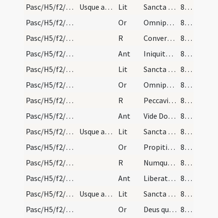
Pasc/H5/f2/Rogationes/Rogation Days/litany/5
Usque ad sanctum Victorem ad corpus.
Lit
Sancta Maria
851 (248)
Pasc/H5/f2/Rogationes/Rogation Days/stational oration/6
Or
Omnipotens sempiterne ... misericordia relaxetur.
851 (248)
Pasc/H5/f2/Rogationes/Rogation Days/procession/5
R
Convertamur ad Dominum
851 (248)
Pasc/H5/f2/Rogationes/Rogation Days/procession/8
Ant
Iniquitates nostras agnoscimus
851 (248)
Pasc/H5/f2/Rogationes/Rogation Days/litany/6
Lit
Sancta Maria
851 (248)
Pasc/H5/f2/Rogationes/Rogation Days/stational oration/7
Or
Omnipotens sempiterne ... foveas lenitate.
851 (248)
Pasc/H5/f2/Rogationes/Rogation Days/procession/6
R
Peccavi Domine
852 (249)
Pasc/H5/f2/Rogationes/Rogation Days/procession/9
Ant
Vide Domine
852 (249)
Pasc/H5/f2/Rogationes/Rogation Days/litany/7
Usque ad sanctum Vincentium.
Lit
Sancta Maria
852 (249)
Pasc/H5/f2/Rogationes/Rogation Days/stational oration/8
Or
Propitiare Domine ... munere gloriemur.
852 (249)
Pasc/H5/f2/Rogationes/Rogation Days/procession/7
R
Numquid Domine
852 (249)
Pasc/H5/f2/Rogationes/Rogation Days/procession/10
Ant
Liberator noster
852 (249)
Pasc/H5/f2/Rogationes/Rogation Days/litany/8
Usque ad sanctum Ambrosium.
Lit
Sancta Maria
852 (249)
Pasc/H5/f2/Rogationes/Rogation Days/stational oration/9
Or
Deus qui confitentium ... liberis tibi mentibus serviamus.
853 (250)