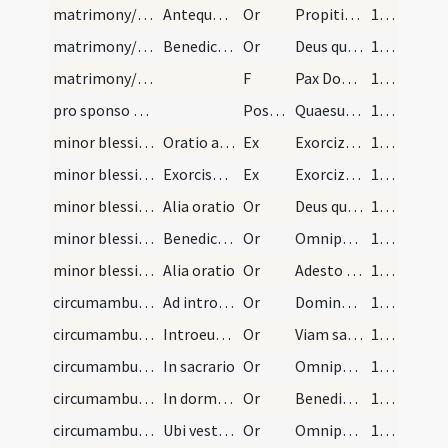
matrimony/nuptial veiling/1
Antequam dicatur Pax Domini, dicit orationem ista…
Or
Propitiare Domine supplicationibus nostris et institutis ... auxiliante servetur.
109 (94)
matrimony/nuptial veiling/2
Benedictio
Or
Deus qui potestate virtutis tuae ... perveniat senectutem.
109 (94)
matrimony/nuptial veiling
F
Pax Domini sit semper
110 (65)
pro sponso et sponsa/M2/Mass Propers
Postcomm
Quaesumus omnipotens Deus instituta providentiae tuae ... pace custodias.
110 (65)
minor blessing of water/1
Oratio aquae exorcizatae in domo
Ex
Exorcizo te creatura aquae ... ut fias aqua exorcizata ... angelis suis apostaticis.
116
minor blessing of water/2
Exorcismus salis et aquae benedicendum (sic)
Ex
Exorcizo te creatura salis ... virtutem et putredinem eius.
116
minor blessing of water/1
Alia oratio
Or
Deus qui ad salutem humani generis maxima ... impugnationibus defensa.
116
minor blessing of water/2
Benedictio
Or
Omnipotens sempiterne Deus insere te officiis nostris ... habitator appareas.
117 (72)
minor blessing of water/3
Alia oratio
Or
Adesto Domine supplicationibus nostris et famulos ... continua gaudeamus.
117 (72)
circumambulation/ad introitum/1
Ad introitum monasterii
Or
Domine Iesu Christe qui introitum portarum Ierusalem ... non est numerus.
119 (74)
circumambulation/ad introitum/2
Introeuntes in basilicam
Or
Viam sanctorum omnium ... locum istum sanctorum martyrum tuorum ... paradisi introire.
119 (74)
circumambulation/sacrarium/3
In sacrario
Or
Omnipotens et misericors Deus qui sacerdotibus tuis prae ceteris ... pacis ingressus.
119 (74)
circumambulation/dormitorium/4
In dormitorio
Or
Benedic Domine hoc famulorum tuorum dormitorium ... innixus scalae.
120 (75)
circumambulation/vestiarium/5
Ubi vestimenta conservantur.
Or
Omnipotens et misericors Deus qui populo tuo ex Aegypto ... clementer conservet.
120 (75)