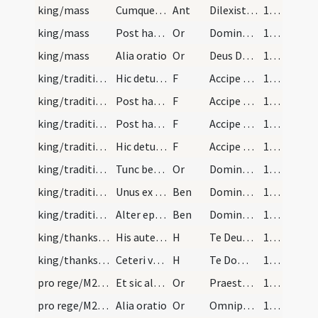
king/mass
Cumque cantatum fuerit epistola et Alleluja, proc…
Ant
Dilexisti iustitiam ... unxit te Deus
169 (124)
king/mass
Post haec dominus archiepiscopus dicat hanc orati…
Or
Domine Deus omnipotens cuius est omnis potestas ... placere contendat. Per Dominum nostrum
169 (124)
king/mass
Alia oratio
Or
Deus Dei Filius ... conregnare ei merearis qui solus sine
170 (125)
king/traditio instrumentorum
Hic detur annulus a metropolitano
F
Accipe regiae dignitatis annulum ... glorieris in aeternitate. Per eum cui est honor
170 (125)
king/traditio instrumentorum
Post haec a domino archiepiscopo accipiat ensem d…
F
Accipe gladium ... merearis regnare. Qui cum Patre
170 (125)
king/traditio instrumentorum
Post haec dominus archiepiscopus coronam capiti r…
F
Accipe coronam ... sine fine glorieris. Qui vivt et regnat
171 (126)
king/traditio instrumentorum
Hic detur ei sceptrum et pomum aureum per antedic…
F
Accipe sceptrum ... pervenias ipso adiuvante cuius regimen
172 (127)
king/traditio instrumentorum
Tunc benedicat eum dominus archiepiscopus dicens
Or
Dominus vobiscum. Benedic Domine hunc regem ... reperiatur merito. Per Dominum
172 (127)
king/traditio instrumentorum
Unus ex episcopis in maiori statu constitutus dic…
Ben
Dominus vobiscum. Extendat omnipotens ... intercedentibus meritis. Per Dominum
172 (127)
king/traditio instrumentorum
Alter episcopus sequens dicat
Ben
Dominus vobiscum. Victoriosum te ... regnum perducat. Per Dominum
172 (127)
king/thanksgiving
His autem peractis, chorus dictae ecclesiae sanct…
H
Te Deum laudamus
173 (128)
king/thanksgiving
Ceteri vero clerici respondeant
H
Te Dominum confitemur
173 (128)
pro rege/M2/Mass Propers/mass/4
Et sic alternando usque in finem. Post haec ascen…
Or
Praesta, quaesumus, omnipotens ... conversatione perpetui.
173 (128)
pro rege/M2/Mass Propers/mass/5
Alia oratio
Or
Omnipotens sempiterne Deus qui de plebe ... gratiosus perveniat.
173 (128)