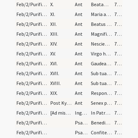
Feb/2/Purificatio BMV/Candlemas/10
X.
Ant
Beatam me dicent
713
Feb/2/Purificatio BMV/Candlemas/11
XI.
Ant
Maria autem
713
Feb/2/Purificatio BMV/Candlemas/12
XII.
Ant
Beatus ille venter
713
Feb/2/Purificatio BMV/Candlemas/13
XIII.
Ant
Magnificamus te
713
Feb/2/Purificatio BMV/Candlemas/14
XIV.
Ant
Nesciens Mater
713
Feb/2/Purificatio BMV/Candlemas/15
XV.
Ant
Virgo hodie
713
Feb/2/Purificatio BMV/Candlemas/16
XVI.
Ant
Gaudeamus omnes
713
Feb/2/Purificatio BMV/Candlemas/17
XVII.
Ant
Sub tuam misericordiam
713
Feb/2/Purificatio BMV/Candlemas/18
XVIII.
Ant
Sub tuam protectionem
713
Feb/2/Purificatio BMV/Candlemas/19
XIX.
Ant
Responsum accepit
713
Feb/2/Purificatio BMV/Candlemas/20
Post Kyrie cum Gloria.
Ant
Senex puerum
713
Feb/2/Purificatio BMV/M2/Mass Propers
[Ad missam.]
Ingressa
In Patre manet aeternitas
713
Feb/2/Purificatio BMV/M2/Mass Propers
Psalmellus
Benedictus qui venit
713
Feb/2/Purificatio BMV/M2/Mass Propers
PsalmellusV
Confitemini Domino
713