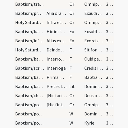
Baptism/traditio symboli
Or
Omnipotens ... pervenire mereatur.
349 (144)
Baptism/preces
Alia oratio.
Or
Exaudi Domine
349 (144)
Holy Saturday/baptismal font/6
Infra ecclesiam oratio super competentem.
Or
Omnipotens ... impleatur effectu.
349 (144)
Baptism/baptismal font
Hic incipimus exorcismus aquae dicendo sic. [Deus…
Ex
Exsufflo te immundissime spiritus in nomine Domini nostri Iesu Christi. Amen.
349 (144)
Baptism/infirmity
Alius exorcismus.
Ex
Exorcizo te creatura aquae
349 (144)
Holy Saturday/baptismal font/18
Deinde accipe chrisma fundens illud in modum cruc…
F
Sit fons ... In nomine Patris
349 (144)
Baptism/baptismal font
Interroga [nomen eius] dicendo.
F
Quid petis
350 (145)
Baptism/scrutiny
Interroga.
F
Credis in Deum
350 (145)
Baptism/baptismal font
Prima mersio [Hic non dicitur nomen.] secunda mer…
F
Baptizo te
350 (145)
Baptism/baptismal font
Preces litania.
Lit
Domine miserere
350 (145)
Baptism/chrism
[Hic faciat...] Tunc faciat sacerdos cum pollice…
Or
Deus omnipotens ... qui dedit tibi
350 (145)
Baptism/post baptism
[Hic finitis...] Oratio quando levatus est de aqu…
Or
Omnipotens ... qui regenerasti
350 (145)
Baptism/post baptism
W
Dominus vobiscum.
350 (145)
Baptism/post baptism
W
Kyrie
350 (145)