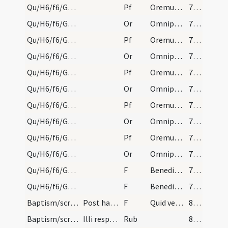
Qu/H6/f6/Good Friday/sollemn intercessions/5
Pf
Oremus et pro catechumenis nostris
795 (192)
Qu/H6/f6/Good Friday/sollemn intercessions/6
Or
Omnipotens sempiterne Deus qui Ecclesiam tuam
795 (192)
Qu/H6/f6/Good Friday/sollemn intercessions/6
Pf
Oremus dilectissimi nobis Deum Patrem
795 (192)
Qu/H6/f6/Good Friday/sollemn intercessions/7
Or
Omnipotens sempiterne Deus maestorum consolatio
796 (193)
Qu/H6/f6/Good Friday/sollemn intercessions/7
Pf
Oremus et pro hereticis
796 (193)
Qu/H6/f6/Good Friday/sollemn intercessions/8
Or
Omnipotens sempiterne Deus qui salvas omnes
796 (193)
Qu/H6/f6/Good Friday/sollemn intercessions/8
Pf
Oremus et pro perfidis Iudaeis
796 (193)
Qu/H6/f6/Good Friday/sollemn intercessions/9
Or
Omnipotens sempiterne Deus qui etiam Iudaicam
796 (193)
Qu/H6/f6/Good Friday/sollemn intercessions/9
Pf
Oremus et pro paganis
796 (193)
Qu/H6/f6/Good Friday/sollemn intercessions/10
Or
Omnipotens sempiterne Deus qui non mortem
796 (193)
Qu/H6/f6/Good Friday/sollemn intercessions/1
F
Benedictus Dominus qui vivit et regnat
796 (193)
Qu/H6/f6/Good Friday/sollemn intercessions/2
F
Benedicat et exaudiat nos Deus
796 (193)
Baptism/scrutiny
Post haec mittendum est chrisma in ipsam aquam et…
F
Quid venistis
809
Baptism/scrutiny
Illi respondentes dicunt Nos baptizare.
Rub
809