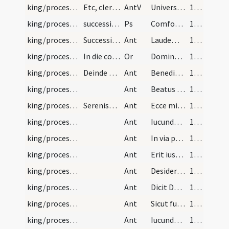
king/procession
Etc, clerus respondeat
AntV
Universi qui te exspectant non confundentur
166 (121)
king/procession
successive cantetur psallenda
Ps
Comfortamini et iam nolite timere
166 (121)
king/procession
Successive usque ad palatium regis cantetur
Ant
Laudemus Patrem de caelis
166 (121)
king/procession
In die coronationis. Incipit ordo ad consecrandum…
Or
Dominus vobiscum. Omnipotens sempiterne Deus qui famulum tuum ... non recedat. Per Dominum nostrum
167 (122)
king/procession
Deinde deducitur rex ab episcopis cum processione…
Ant
Benedices coronam anni
167 (122)
king/procession
Ant
Beatus homo
167 (122)
king/procession
Serenissimus rex cum pervenerit ad basilicam cons…
Ant
Ecce mitto angelum
167 (122)
king/procession
Ant
Iucundus homo
167 (122)
king/procession
Ant
In via peccatorum non stetit
167 (122)
king/procession
Ant
Erit iustus
167 (122)
king/procession
Ant
Desiderabiliora
167 (122)
king/procession
Ant
Dicit Dominus super quem
167 (122)
king/procession
Ant
Sicut fui cum Moyse etc.
167 (122)
king/procession
Ant
Iucundus homo
167 (122)