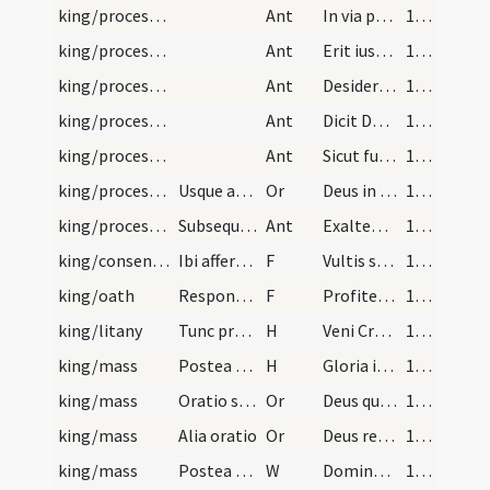
king/procession
Ant
In via peccatorum non stetit
167 (122)
king/procession
Ant
Erit iustus
167 (122)
king/procession
Ant
Desiderabiliora
167 (122)
king/procession
Ant
Dicit Dominus super quem
167 (122)
king/procession
Ant
Sicut fui cum Moyse etc.
167 (122)
king/procession
Usque ante altare dictae ecclesiae. Et ibi per do…
Or
Deus in cuius manu ... regna praecellat. Per Dominum nostrum
168 (123)
king/procession
Subsequenter collocetur ad locum ordinatum et app…
Ant
Exaltent eum in ecclesia plebis
168 (123)
king/consensus
Ibi afferantur regalia, et deponantur coram altar…
F
Vultis sanctas Dei ecclesias ... defendere ac regere
168 (123)
king/oath
Responsio regis
F
Profiteor in quantum divino ... promitto
168 (123)
king/litany
Tunc praedictus pontifex se praeparet ad missam c…
H
Veni Creator Spiritus
168 (123)
king/mass
Postea cantores incipiant introitum missae, deind…
H
Gloria in excelsis
168 (123)
king/mass
Oratio super populum
Or
Deus qui discipulis tuis ... opere efficaces
169 (124)
king/mass
Alia oratio
Or
Deus regnorum omnium ... tuitione triumphet. Per Dominum nostrum
169 (124)
king/mass
Postea ascendat unus ex subdiaconibus, legat lect…
W
Dominus vobiscum
169 (124)