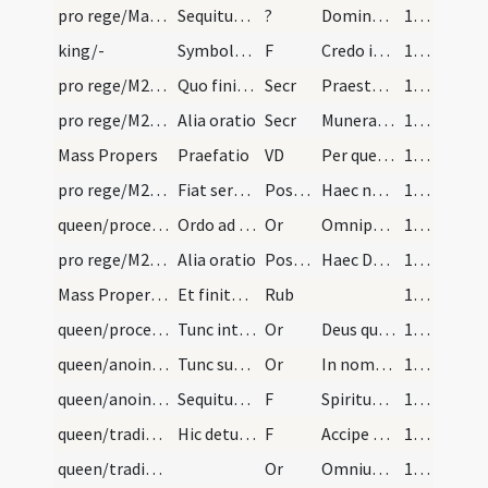
pro rege/Mass Propers/mass
Sequitur oblatio panis et vini. qua facta, impera…
?
Dominus vobiscum
173 (128)
king/-
Symbolum
F
Credo in unum Deum
174 (129)
pro rege/M2/Mass Propers/mass/1
Quo finito, sequitur oratio super oblatam
Secr
Praesta quaesumus Domine ut secundum ... veritatem
174 (129)
pro rege/M2/Mass Propers/mass/2
Alia oratio
Secr
Munera Domine quaesumus ... proficiat. per eundem
174 (129)
Mass Propers
Praefatio
VD
Per quem te supplices rogamus et petimus ut sicut nobis aeternae securitatis aditum passione Domini
174 (129)
pro rege/M2/Mass Propers/mass/1
Fiat sermo ante elevationem Sacramenti, et sequit…
Postcomm
Haec nobis, Domine, munera ... infudisti
174 (129)
queen/procession/3
Ordo ad benedicendum reginam. Debet regina adduci…
Or
Omnipotens sempiterne Deus fons et origo ... renovare est dignatus hunc mundum. Qui tecum vivit et gloriatur...
175 (130)
pro rege/M2/Mass Propers/mass/2
Alia oratio
Postcomm
Haec Domine salutaris ... dispensatione redemptus. Per Dominum
175 (130)
Mass Propers/mass
Et finita missa, accipiat rex pontificalem benedi…
Rub
175 (130)
queen/procession/4
Tunc intret ecclesiam et prosternat se ante altar…
Or
Deus qui solus habes immortalitatem ... toto corde perquirat. Per
176 (131)
queen/anointings/5
Tunc super scapulas capitis eius fundat dominus a…
Or
In nomine Patris et Filii et Spiritus Sancti prosit tibi haec ... consecrationem aeternam.
176 (131)
queen/anointings/6
Sequitur oratio
F
Spiritus Sancti gratia nostrae humilitatis ... operari queas et opereris. Auxiliante domino nostro Iesu Christo qui cum Patre et Spiritu Sancto vivit et regnat.
176 (131)
queen/traditio instrumentorum/1
Hic detur ei anulus
F
Accipe anulum fidei ... veritatis advocare. Per Christum Dominum
177 (132)
queen/traditio instrumentorum/7
Or
Omnium fons bonorum Domine ... corrobora gloriam. Per Dominum nostrum
177 (132)