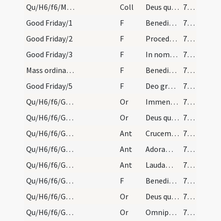
Qu/H6/f6/M2/Mass Propers
Coll
Deus qui pro redemptione nostra accepisti sanguinem Christi ... contagia vetustatis.
790 (187)
Good Friday/1
F
Benedicat et exaudiat nos Deus
790 (187)
Good Friday/2
F
Procedamus cum pace
790 (187)
Good Friday/3
F
In nomine Christi
790 (187)
Mass ordinary/dismissal/4
F
Benedicamus Domino
790 (187)
Good Friday/5
F
Deo gratias
790 (187)
Qu/H6/f6/Good Friday/adoration/1
Or
Immensa pietas Dei ... esse concede
790 (187)
Qu/H6/f6/Good Friday/adoration/2
Or
Deus qui Unigeniti ... pretioso sanguine
790 (187)
Qu/H6/f6/Good Friday/adoration/1
Ant
Crucem tuam adoramus Domine
790 (187)
Qu/H6/f6/Good Friday/adoration/2
Ant
Adoramus Crucem tuam
790 (187)
Qu/H6/f6/Good Friday/adoration/3
Ant
Laudamus te Christe et benedicimus tibi
791 (188)
Qu/H6/f6/Good Friday/adoration/1
F
Benedictus Dominus qui vivit et regnat
791 (188)
Qu/H6/f6/Good Friday/adoration/3
Or
Deus qui humano generi ad imitandum
791 (188)
Qu/H6/f6/Good Friday/adoration/4
Or
Omnipotens sempiterne Deus qui omnium operum ... immolatus est Christus
791 (188)