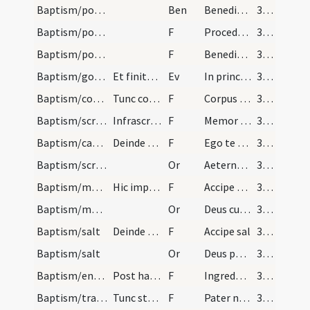
Baptism/post baptism
Ben
Benedicat
350 (145)
Baptism/post baptism
F
Procedamus
350 (145)
Baptism/post baptism
F
Benedicamus
350 (145)
Baptism/gospel
Et finito officio dicat tunc sacerdos.
Ev
In principio
350 (145)
Baptism/communion
Tunc communica eum.
F
Corpus Domini
351 (146)
Baptism/scrutiny
Infrascriptus modus est servandus quando puer est…
F
Memor esto
373 (168)
Baptism/catechumen oil
Deinde unge eum oleo prius inter scapulas postea…
F
Ego te linio
373 (168)
Baptism/scrutiny
Or
Aeternam ac iustissimam
373 (168)
Baptism/marking
Hic impone ei nomen et signa dicendo.
F
Accipe signum sanctae Crucis serva praecepta divina verbo
374
Baptism/marking
Or
Deus cui ad initiandum
374
Baptism/salt
Deinde accipe sal benedictum et pone in ore infan…
F
Accipe sal
374
Baptism/salt
Or
Deus patrum nostrorum
374
Baptism/entrance
Post haec inter ecclesiam dicendo.
F
Ingredere filii in domum Dei audi patrem tuum docentem te viam scientiae.
375 (170)
Baptism/tradition of Lord's Prayer
Tunc statim mittendus est infans in terra et sace…
F
Pater noster
375 (170)