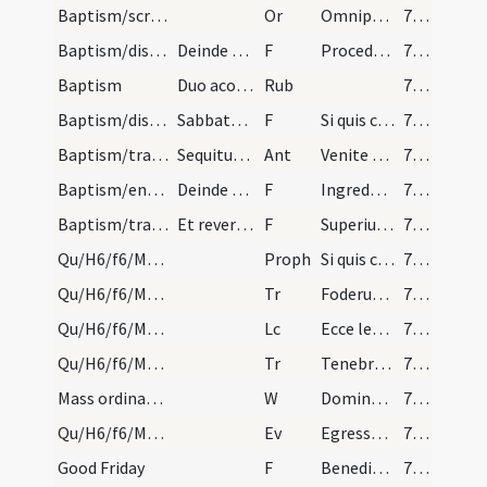
Baptism/scrutiny
Or
Omnipotens sempiterne Deus respice ... pervenire mereatur.
772
Baptism/dismissal
Deinde dicat diaconus.
F
Procedant competentes.
772
Baptism
Duo acolyti similiter. Mane ad missam post evange…
Rub
772
Baptism/dismissal
Sabbato quinto in Traditione Symboli post missam…
F
Si quis catechumenus procedat
773 (170)
Baptism/traditio symboli
Sequitur alta voce tunc magister cantorum incipit.
Ant
Venite filii
773 (170)
Baptism/entrance
Deinde archiepiscopus vadit in secretarium necnon…
F
Ingredere filii in domum Domini audi patrem tuum docentem te viam scientiae.
773 (170)
Baptism/traditio symboli
Et revertendo similiter erant tribus vicibus seu…
F
Superius vos fideles. Orate competentes. Cervicem flectite.
773 (170)
Qu/H6/f6/M2/Mass Propers
Proph
Si quis captivum duxerit gigantem (Is 52)
788
Qu/H6/f6/M2/Mass Propers/1
Tr
Foderunt manus meas
788
Qu/H6/f6/M2/Mass Propers
Lc
Ecce levo ad populum manum meam (Is 53)
788
Qu/H6/f6/M2/Mass Propers/2
Tr
Tenebrae factae sunt super universam terram
789 (186)
Mass ordinary/oration dialogue
W
Dominus vobiscum
789 (186)
Qu/H6/f6/M2/Mass Propers
Ev
Egressus est Iesus
789 (186)
Good Friday
F
Benedictus Dominus qui vivit et regnat
790 (187)