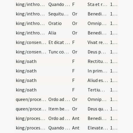
king/inthronisation
Quando ponitur in solio
F
Sta et retine ... per auctoritatem Dei omnipotentis
161 (116)
king/inthronisation
Sequitur benedictio
Or
Benedic Domine hunc praesulem principem ... in pace victores. Quod ipse praestare
161 (116)
king/inthronisation
Oratio
Or
Omnipotens Deus det tibi ... coadunatae sint super te. Per
162 (117)
king/inthronisation
Alia
Or
Benedic Domine fortitudinem principis ... auxiliator suus in sempiternum fiat
162 (117)
king/consensus
Et dicat omnis populus tribus vicibus cum episcop…
F
Vivat rex N. in sempiternum. Amen
163 (118)
king/consensus
Tunc comfirmabitur cum benedictione et omnes prin…
Or
Deus perpetuitatis auctor dux virtutum ... protegas et defendas. Per
163 (118)
king/oath
F
Rectitudo regis est noviter ordinati et in solium sublimati. Haec tria praecepta populo Christiano ... clemens et misericors Deus.
163 (118)
king/oath
F
In primis ut Ecclesia ... in omni tempore
163 (118)
king/oath
F
Aliud est ut rapacitates et omnes iniquitates omnibus gradibus interdicat
163 (118)
king/oath
F
Tertium est ut in omnibus iudiciis ... clemens et misericors Deus. Amen
163 (118)
queen/procession/1
Ordo ad reginam consecrandam.
Or
Omnipotens sempiterne Deus fons et origo ... renovare dignatus est hunc mundum. Qui tecum vivit et gloriatur...
164 (119)
queen/procession/2
Item benedictio eiusdem ante altare
Or
Deus qui solus habes immortalitatem ... de captivitatis suae...
164 (119)
king/procession
Ordo ad coronandos regem et reginam Italiae. Dum…
Ant
Benedictus qui venit in nomine Domini
165 (120)
king/procession
Quando est prope ad introitum baldichini, elevetu…
Ant
Elevate signum in bonum ... prope est
166 (121)