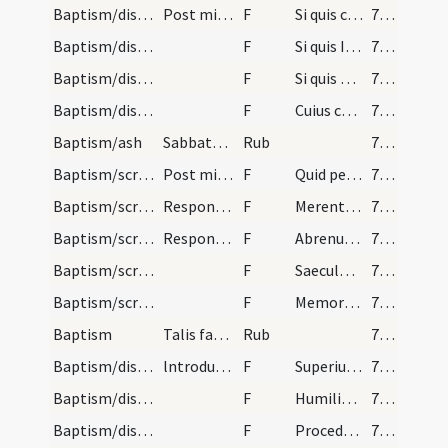
Baptism/dismissal
Post missam cantatam dicat diaconus prima voce.
F
Si quis catechumenus procedat
771
Baptism/dismissal
F
Si quis Iudaeus procedat
771
Baptism/dismissal
F
Si quis haereticus procedat
771
Baptism/dismissal
F
Cuius cura non est procedat
771
Baptism/ash
Sabbato secundo de Quadragesima benedictio cineri…
Rub
772
Baptism/scrutiny
Post missam cantatam vadunt duo subdiaconi albis…
F
Quid petunt?
772
Baptism/scrutiny
Respondit Merentur.
F
Merentur a parentibus suis?
772
Baptism/scrutiny
Respondit Abrenuntiant. Saeculo et pompis eius? A…
F
Abrenuntiant diabolo et operibus eius?
772
Baptism/scrutiny
F
Saeculo et pompis eius.
772
Baptism/scrutiny
F
Memores estote verborum vestrorum ut a vobis numquam abscedant.
772
Baptism
Talis faciendum est in sabbatis de Caeco et de La…
Rub
772
Baptism/dismissal
lntroducti et signati portentur ante altare. Salu…
F
Superius vos fideles. Orate competentes. Cervicem flectite.
772
Baptism/dismissal
F
Humiliate vos ad benedictionem.
772
Baptism/dismissal
F
Procedant competentes.
772