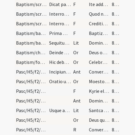
Baptism/scrutiny
Dicat patri.
F
Ite adducite eos
809
Baptism/scrutiny
Interroga iterum patrem. Item nominat pater nomin…
F
Quod nomen est illis?
809
Baptism/scrutiny
Interroga symbolum.
F
Creditis in Deum
810 (207)
Baptism/baptismal font
Prima mersio ... secunda mersio In nomine Patris…
F
Baptizate ergo eos
810 (207)
Baptism/baptismal font
Sequitur litania.
Lit
Domine miserere
811 (208)
Baptism/chrism
Deinde presbyter faciens crucem cum chrismate in…
Or
Deus omnipotens ... qui te regeneravit
811 (208)
Baptism/foot washing
Hic debet episcopus lavare pedes infantium post b…
Or
Celebratis atque perfectis divini baptismatis sacramentis Domino caeli et terrae Deo Patri omnipotenti indefessas gratias referamus ipsumque supplices postulemus uti nos atque omnem familiam suam gloriosae resurrectionis Domini nostri Iesu Christi annuat esse participes. Praestante ipso Domino nostro Iesu Christo Filio suo secum vivente atque regnante Deo in unitate Spiritus Sancti per omnia saecula saeculorum. Amen.
811 (208)
Pasc/H5/f2/Rogationes/Rogation Days/procession/1
Incipiunt litaniae secundum morem traditionis Amb…
Ant
Convertimini ad me
847
Pasc/H5/f2/Rogationes/Rogation Days/stational oration/1
Oratio usque ad portam civitatis.
Or
Moestorum refugium...agentes ervire possimus.
847
Pasc/H5/f2/Rogationes/Rogation Days/preces/1
F
Kyrie eleison
847
Pasc/H5/f2/Rogationes/Rogation Days/procession/2
Ant
Domine Deus virtutum
848 (245)
Pasc/H5/f2/Rogationes/Rogation Days/litany/1
Usque ad sanctum Simplicianum.
Lit
Santca Raphael
848 (245)
Pasc/H5/f2/Rogationes/Rogation Days/stational oration/2
Or
Deus qui ad ineffabilis ... mentibus exequamur.
848 (245)
Pasc/H5/f2/Rogationes/Rogation Days/procession/1
R
Convertimini ad me dicit
849 (246)