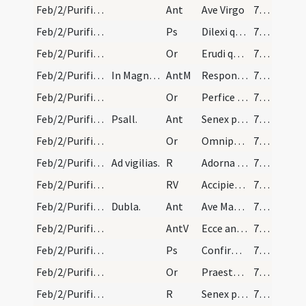
Feb/2/Purificatio BMV/V1/Office Propers/2
Ant
Ave Virgo
711
Feb/2/Purificatio BMV/V1/Office Propers
Ps
Dilexi qui audiet
711
Feb/2/Purificatio BMV/V1/Office Propers/1
Or
Erudi quaesumus Domine plebem tuam ... luce concede.
711
Feb/2/Purificatio BMV/V1/Office Propers
In Magnificat
AntM
Responsum accepit Simeon
711
Feb/2/Purificatio BMV/V1/Office Propers/2
Or
Perfice in nobis quaesumus Domine ... obtineamus aeternam.
711
Feb/2/Purificatio BMV/V1/Office Propers/3
Psall.
Ant
Senex puerum
711
Feb/2/Purificatio BMV/V1/Office Propers/3
Or
Omnipotens sempiterne Deus maiestatem tuam supplices ... mentibus praesentari.
711
Feb/2/Purificatio BMV/V2/Office Propers/1
Ad vigilias.
R
Adorna thalamum tuum
711
Feb/2/Purificatio BMV/V2/Office Propers/1
RV
Accipiens Simeon puerum
712 (109)
Feb/2/Purificatio BMV/V2/Office Propers/1
Dubla.
Ant
Ave Maria gratia
712 (109)
Feb/2/Purificatio BMV/V2/Office Propers/1
AntV
Ecce ancilla Domini
712 (109)
Feb/2/Purificatio BMV/V2/Office Propers/1
Ps
Confirmatum est
712 (109)
Feb/2/Purificatio BMV/V2/Office Propers/1
Or
Praesta nobis quaesumus Domine ut Filius ... gaudiis assequemur.
712 (109)
Feb/2/Purificatio BMV/V2/Office Propers/2
R
Senex puerum
712 (109)