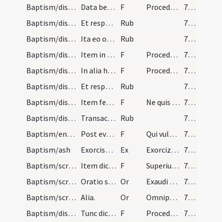
Baptism/dismissal
Data benedictione rursus dicat diaconus excelsa v…
F
Procedant competentes.
727
Baptism/dismissal
Et respondent acolyti similiter tunc egrediuntur…
Rub
727
Baptism/dismissal
Ita eo ordine faciendum est per singula scrutinia…
Rub
727
Baptism/dismissal
Item in tertia hebdomada per singulas ferias ad a…
F
Procedant catechumeni.
727
Baptism/dismissal
In alia hebdomada duplum.
F
Procedant catechumeni catechumeni procedant.
727
Baptism/dismissal
Et respondent acolyti de foris cancellis similite…
Rub
727
Baptism/dismissal
Item feria sexta per singulas lectiones et domini…
F
Ne quis catechumenus
727
Baptism/dismissal
Transacta media Quadragesima addunt praedicti ost…
Rub
727
Baptism/enrollment
Post evangelium lectum dicit diaconus.
F
Qui vult nomina sua dare iam offerat.
738
Baptism/ash
Exorcismus cineris.
Ex
Exorcizo te cinis ... sinceri inveniantur.
745
Baptism/scrutiny
Item dicat diaconus excelsa voce ad cornu altaris.
F
Superius vos fideles. Orate competentes. Cervicem flectite.
746
Baptism/scrutiny
Oratio super competentes.
Or
Exaudi Domine ... percipere mereatur.
746
Baptism/scrutiny
Alia.
Or
Omnipotens sempiterne Deus respice ... pervenire mereatur.
746
Baptism/dismissal
Tunc dicat diaconus.
F
Procedant competentes.
746