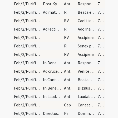
Feb/2/Purificatio BMV/V2/Office Propers/6
Post Kyrie cum Gloria
Ant
Responsum accepit
712 (109)
Feb/2/Purificatio BMV/M/Office Propers/1
Ad matutinum. Post hymnum.
R
Beata et venerabilis
712 (109)
Feb/2/Purificatio BMV/M/Office Propers/1
RV
Caeli terraeque maris
712 (109)
Feb/2/Purificatio BMV/M/Office Propers/2
Ad lectiones.
R
Adorna thalamum
712 (109)
Feb/2/Purificatio BMV/M/Office Propers/2
RV
Accipiens
712 (109)
Feb/2/Purificatio BMV/M/Office Propers/3
R
Senex puerum
712 (109)
Feb/2/Purificatio BMV/M/Office Propers/3
RV
Accipiens
712 (109)
Feb/2/Purificatio BMV/M/Office Propers/1
In Benedictus.
Ant
Responsum
712 (109)
Feb/2/Purificatio BMV/M/Office Propers/2
Ad crucem.
Ant
Venite et videte
712 (109)
Feb/2/Purificatio BMV/M/Office Propers/3
In Cantemus.
Ant
Beata progenies
712 (109)
Feb/2/Purificatio BMV/M/Office Propers/4
In Benedicite.
Ant
Dignus es Domine
712 (109)
Feb/2/Purificatio BMV/M/Office Propers/5
In Laudate.
Ant
Laudabilis Virgo
712 (109)
Feb/2/Purificatio BMV/M/Office Propers
Cap
Cantate Domino
712 (109)
Feb/2/Purificatio BMV/M/Office Propers
Directus.
Ps
Dominus regnavit
712 (109)