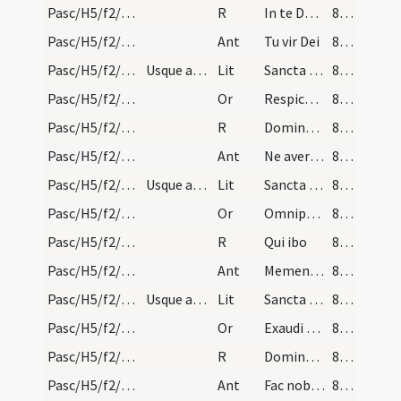
Pasc/H5/f2/Rogationes/Rogation Days/procession/8
R
In te Domine
853 (250)
Pasc/H5/f2/Rogationes/Rogation Days/procession/11
Ant
Tu vir Dei
853 (250)
Pasc/H5/f2/Rogationes/Rogation Days/litany/9
Usque ad sanctum Vitalem.
Lit
Sancta Maria
853 (250)
Pasc/H5/f2/Rogationes/Rogation Days/stational oration/10
Or
Respice propitius ... copiosa praeveniat.
853 (250)
Pasc/H5/f2/Rogationes/Rogation Days/procession/9
R
Domine miserere nobis
853 (250)
Pasc/H5/f2/Rogationes/Rogation Days/procession/12
Ant
Ne avertas Domine
853 (250)
Pasc/H5/f2/Rogationes/Rogation Days/litany/10
Usque ad sanctam Valcriam.
Lit
Sancta Maria
854 (251)
Pasc/H5/f2/Rogationes/Rogation Days/stational oration/11
Or
Omnipotens sempiterne ... indulgentia placeamus.
854 (251)
Pasc/H5/f2/Rogationes/Rogation Days/procession/10
R
Qui ibo
854 (251)
Pasc/H5/f2/Rogationes/Rogation Days/procession/13
Ant
Memento Domine
854 (251)
Pasc/H5/f2/Rogationes/Rogation Days/litany/11
Usque ad sanctum Naborem.
Lit
Sancta Maria
854 (251)
Pasc/H5/f2/Rogationes/Rogation Days/stational oration/12
Or
Exaudi nos...iubeas et peccata dimitti.
854 (251)
Pasc/H5/f2/Rogationes/Rogation Days/procession/11
R
Domine non secundum ... retribuas ...
854 (251)
Pasc/H5/f2/Rogationes/Rogation Days/procession/14
Ant
Fac nobiscum
854 (251)