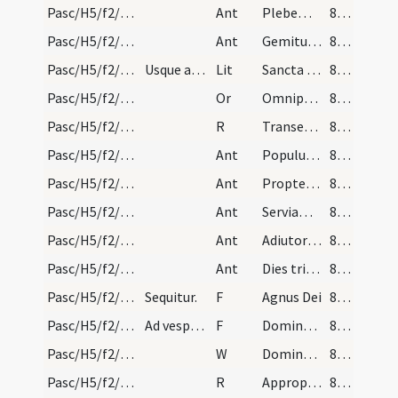
Pasc/H5/f2/Rogationes/Rogation Days/procession/15
Ant
Plebem istam tu
855 (252)
Pasc/H5/f2/Rogationes/Rogation Days/procession/16
Ant
Gemitus noster
855 (252)
Pasc/H5/f2/Rogationes/Rogation Days/litany/12
Usque ad sanctum Victorem ad refugium.
Lit
Sancta Maria
855 (252)
Pasc/H5/f2/Rogationes/Rogation Days/stational oration/13
Or
Omnipotens sempiterne ... per gratiam.
855 (252)
Pasc/H5/f2/Rogationes/Rogation Days/procession/12
R
Transeat a me
855 (252)
Pasc/H5/f2/Rogationes/Rogation Days/procession/17
Ant
Populus meus si
855 (252)
Pasc/H5/f2/Rogationes/Rogation Days/procession/18
Ant
Propter peccata
855 (252)
Pasc/H5/f2/Rogationes/Rogation Days/procession/19
Ant
Serviamus Domino
855 (252)
Pasc/H5/f2/Rogationes/Rogation Days/procession/20
Ant
Adiutor noster
855 (252)
Pasc/H5/f2/Rogationes/Rogation Days/procession/21
Ant
Dies tribulationis
855 (252)
Pasc/H5/f2/Rogationes/Rogation Days/procession/2
Sequitur.
F
Agnus Dei
856 (253)
Pasc/H5/f2/Rogationes/Rogation Days/office/3
Ad vesperas lucern.
F
Dominus illuminatio
856 (253)
Pasc/H5/f2/Rogationes/Rogation Days/office
W
Dominus protector
856 (253)
Pasc/H5/f2/Rogationes/Rogation Days/office/13
R
Appropinquet oratio
856 (253)