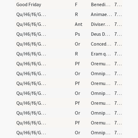
Good Friday
F
Benedictus Dominus qui vivit et regnat
792 (189)
Qu/H6/f6/Good Friday/1
R
Animae impiorum
792 (189)
Qu/H6/f6/Good Friday
Ant
Diviserunt sibi
792 (189)
Qu/H6/f6/Good Friday
Ps
Deus Deus meus respice
792 (189)
Qu/H6/f6/Good Friday/1
Or
Concede nobis omnipotens Deus ut sicut in passione ... stipendia meritorum ... gratiam consequamur
792 (189)
Qu/H6/f6/Good Friday/2
R
Eram quasi agnus innocens
792 (189)
Qu/H6/f6/Good Friday/sollemn intercessions/1
Pf
Oremus dilectissimi nobis
794
Qu/H6/f6/Good Friday/sollemn intercessions/2
Or
Omnipotens sempiterne Deus qui gloriam tuam
794
Qu/H6/f6/Good Friday/sollemn intercessions/2
Pf
Oremus et pro beatissimo papa nostro
794
Qu/H6/f6/Good Friday/sollemn intercessions/3
Or
Omnipotens sempiterne Deus cuius aeterno iudicio universa
794
Qu/H6/f6/Good Friday/sollemn intercessions/3
Pf
Oremus et pro omnibus episcopis
795 (192)
Qu/H6/f6/Good Friday/sollemn intercessions/4
Or
Omnipotens sempiterne Deus cuius Spiritu totum corpus
795 (192)
Qu/H6/f6/Good Friday/sollemn intercessions/4
Pf
Oremus et pro Christianissimo imperatore nostro
795 (192)
Qu/H6/f6/Good Friday/sollemn intercessions/4
Or
Omnipotens sempiterne Deus in cuius manu ... Christianum benignus imperium ... dextera comprimantur.
795 (192)