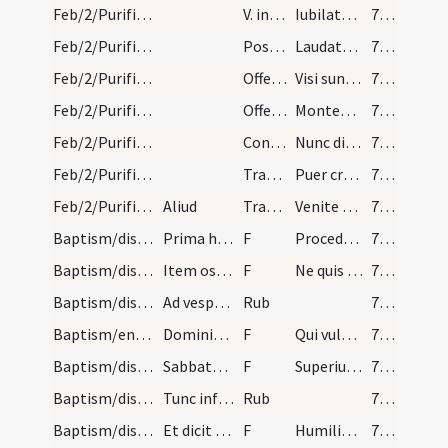
Feb/2/Purificatio BMV/M2/Mass Propers
V. in Alleluia
Iubilate Deo omnis
713
Feb/2/Purificatio BMV/M2/Mass Propers
Post evangelium
Laudate Dominum omnes angeli
713
Feb/2/Purificatio BMV/M2/Mass Propers
Offerenda
Visi sunt gressus
713
Feb/2/Purificatio BMV/M2/Mass Propers
OfferendaV
Montem Dei
714
Feb/2/Purificatio BMV/M2/Mass Propers
Confractorium
Nunc dimittis
714
Feb/2/Purificatio BMV/M2/Mass Propers/1
Transitorium
Puer crescebat
714
Feb/2/Purificatio BMV/M2/Mass Propers/2
Aliud
Transitorium
Venite et videte
714
Baptism/dismissal
Prima hebdomada post cantatum psalmum quinquagesi…
F
Procedant competentes.
726
Baptism/dismissal
Item ostiarius ad regiam.
F
Ne quis catechumenus
726
Baptism/dismissal
Ad vesperas similiter.
Rub
726
Baptism/enrollment
Dominica de Samaritana. Post evangelium lectum di…
F
Qui vult nomina sua dare iam offerat.
726
Baptism/dismissal
Sabbato secundo. Post scrutinium dicit diaconus e…
F
Superius vos fideles. Orate competentes. Cervicem flectite.
726
Baptism/dismissal
Tunc infantes admoniti ab acolyto ut caput inclin…
Rub
726
Baptism/dismissal
Et dicit diaconus excelsa voce.
F
Humiliate vos ad benedictionem.
727