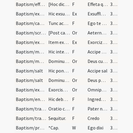
Baptism/effeta
[Hoc dicto quando prius...] Deinde tange nares et…
F
Effeta quod est adaperire in odorem suavitatis.
348 (143)
Baptism/exsufflation
Hic exsuffla in faciem eius in modum crucis
Ex
Exsufflo te
348 (143)
Baptism/catechumen oil
Tunc accipe oleum benedictum [idest...] et line e…
F
Ego te linio
348 (143)
Baptism/scrutiny
[Post catechismum...] Oratio cum Dominus vobiscum.
Or
Aeternam ac iustissimam
348 (143)
Baptism/exsufflation
Item exsuffla in faciem eius ut supra.
Ex
Exorcizo te omnis
348 (143)
Baptism/marking
Hic interroga de nomine eius et voca ex nomine si…
F
Accipe signum sanctae Crucis serva praecepta divina verbo Dei renatus es et caelesti luminae formatus Ingredere in templum Dei vivi et sublato errore tenebrarum te evasisse laqueos mortis laetus agnosce. Nunc ergo promissa caelestia et adventum Dei omnipotentis exspecta ut possis sperare venturum Verbum gentium virginali partu editum credentibus annuntiatum in cuius invocatione illuminabis cuiusque signaculo in fronte signabis per hoc signum quod numquam designabitur In nomine Dei Patris omnipotentis In nomine Iesu Christi Filii eius qui venturus in Spiritu Sancto iudicare saeculum per ignem.
348 (143)
Baptism/marking
Dominus vobiscum.
Or
Deus cui ad initiandum
348 (143)
Baptism/salt
Hic pone salem in os ipsius infantis vocans nomen.
F
Accipe sal
348 (143)
Baptism/salt
Dominus vobiscum.
Or
Deus patrum nostrorum
348 (143)
Baptism/exorcism
Exorcismus sancti Ambrosii. Dominus vobiscum.
Or
Omnipotens ... securus aggrediar.
348 (143)
Baptism/entrance
Hic debet sacerdos in ecclesiam intrare dicens ha…
F
Ingredere filii in domum Dei audi patrem tuum docentem te viam scientiae.
348 (143)
Baptism/tradition of Lord's Prayer
Oratio communis ad omnia. [Hic infans...] Sequitu…
F
Pater noster
349 (144)
Baptism/traditio symboli
Sequitur.
F
Credo
349 (144)
Baptism/preces
*Cap.
W
Ego dixi
349 (144)