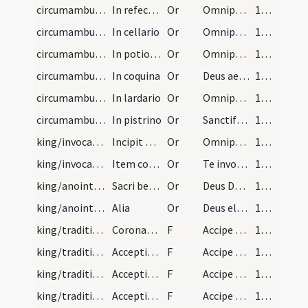
circumambulation/refectorium/6
In refectorio
Or
Omnipotens et misericors Deus qui famulos tuos alis ... esse mereamur.
120 (75)
circumambulation/cellarium/promptuarium/7
In cellario
Or
Omnipotens et misericors Deus qui per cuncta diffusus ... largiter infundat.
120 (75)
circumambulation/potionarium/8
In potionario
Or
Omnipotens et misericors Deus sempiterna dulcedo ... gloria sempiterna.
120 (75)
circumambulation/coquina/9
In coquina
Or
Deus aeterne ante cuius conspectum assistunt ... animam benedictione.
121
circumambulation/lardarium/10
In lardario
Or
Omnipotens et misericors Deus qui necessitatem humani generis ... merito non depereat.
121
circumambulation/pistrinum/11
In pistrino
Or
Sanctificetur istud hospitium ... conservante maiestate tua.
121
king/invocation
Incipit ordo qualiter rex ordinari debet
Or
Omnipotens aeterne Deus creator omnium imperator angelorum ... salusque populorum. Qui
156
king/invocation
Item consecratio sive benedictio regis
Or
Te invocamus Domine ... feliciter regere mereatur.
157 (112)
king/anointings
Sacri benedictio olei
Or
Deus Dei Filius ... regnare merearis qui solus sine peccato rex regum vivit et gloriatur cum Deo Patre in unitate Spiritus Sancti Deus
158 (113)
king/anointings
Alia
Or
Deus electorum fortitudo ... paratum habere facias. Per Dominum nostrum
158 (113)
king/traditio instrumentorum
Coronae regalis impositio
F
Accipe coronam ... sine fine glorieris.
159 (114)
king/traditio instrumentorum
Acceptio virgae
F
Accipe virgam virtutis ... prae particibus suis Iesum Christum Dominum nostrum. Qui cum eo vivit et regnat
159 (114)
king/traditio instrumentorum
Acceptio gladii
F
Accipe gladium ... merearis regnare. Qui
160 (115)
king/traditio instrumentorum
Acceptio anuli
F
Accipe regiae dignitatis anulum ... glorieris per aevum. Cui est honor et gloria
160 (115)