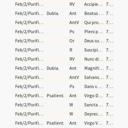
Feb/2/Purificatio BMV/V2/Office Propers/2
RV
Accipiens Simeon puerum
712 (109)
Feb/2/Purificatio BMV/V2/Office Propers/2
Dubla.
Ant
Beatus ille
712 (109)
Feb/2/Purificatio BMV/V2/Office Propers/2
AntV
Qui pro salute
712 (109)
Feb/2/Purificatio BMV/V2/Office Propers/2
Ps
Pleni panibus
712 (109)
Feb/2/Purificatio BMV/V2/Office Propers/2
Or
Deus cuius hodierna die Unigenitus tuus in nostra carne ... securi videamus.
712 (109)
Feb/2/Purificatio BMV/V2/Office Propers/3
R
Suscipiens Iesum
712 (109)
Feb/2/Purificatio BMV/V2/Office Propers/3
RV
Nunc dimittis
712 (109)
Feb/2/Purificatio BMV/V2/Office Propers/3
Dubla.
Ant
Magnificamus te
712 (109)
Feb/2/Purificatio BMV/V2/Office Propers/3
AntV
Salvans omnes
712 (109)
Feb/2/Purificatio BMV/V2/Office Propers/3
Ps
Dans votum
712 (109)
Feb/2/Purificatio BMV/V2/Office Propers/4
Psallent.
Ant
Virgo Dei Genitrix
712 (109)
Feb/2/Purificatio BMV/V2/Office Propers/1
W
Sancta Dei Genitrix
712 (109)
Feb/2/Purificatio BMV/V2/Office Propers/2
W
Deprecare pro nobis
712 (109)
Feb/2/Purificatio BMV/V2/Office Propers/5
Psallent.
Ant
Virgo Verbum concepit
712 (109)