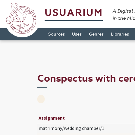
USUARIUM
A Digital
in the Mi
Sources
Uses
Genres
Libraries
Conspectus with ce
Assignment
matrimony/wedding chamber/1