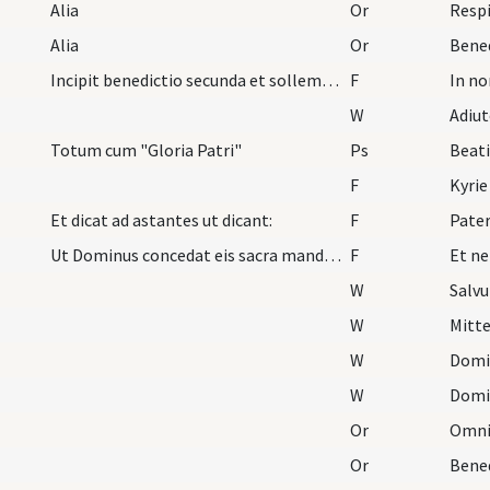
Alia
Or
Alia
Or
Incipit benedictio secunda et sollemnis sponsi et…
F
In no
W
Adiu
Totum cum "Gloria Patri"
Ps
Beat
F
Kyrie
Et dicat ad astantes ut dicant:
F
Pater
Ut Dominus concedat eis sacra mandata eius facere:
F
Et ne
W
Salv
W
Mitte
W
Domi
W
Domi
Or
Or