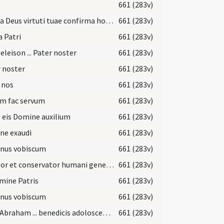
661 (283v)
Manda Deus virtuti tuae confirma hoc quod operatus es in nobis. A templo sancto tuo quod est in Ierusalem tibi offerent reges munera. Increpa feras arundinis congregatio taurorum in vaccis populorum ut excludant eos qui probati sunt argento.
661 (283v)
a Patri
661 (283v)
 eleison ... Pater noster
661 (283v)
 noster
661 (283v)
 nos
661 (283v)
um fac servum
661 (283v)
 eis Domine auxilium
661 (283v)
ne exaudi
661 (283v)
nus vobiscum
661 (283v)
Creator et conservator humani generis ... vitam aeternam.
661 (283v)
mine Patris
661 (283v)
nus vobiscum
661 (283v)
Deus Abraham ... benedicis adoloscentes istos ... hominum Filium tuum.
661 (283v)