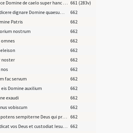
Respice Domine de caelo super hanc coniunctionem ... longitudine dierum.
661 (283v)
Benedicere dignare Domine quaesumus hunc famulum ... valeant adhaerere.
662
mine Patris
662
torium nostrum
662
i omnes
662
 eleison
662
 noster
662
 nos
662
um fac servum
662
 eis Domine auxilium
662
ne exaudi
662
nus vobiscum
662
Omnipotens sempiterne Deus qui primos parentes ... dilectionis coniungat.
662
Benedicat vos Deus et custodiat Iesus ... vivas in saecula saeculorum.
662