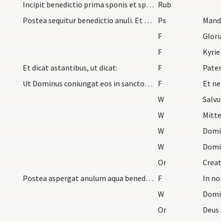
Incipit benedictio prima sponis et sponsae. In pr…
Rub
Postea sequitur benedictio anuli. Et dicat sacerd…
Ps
F
Glori
F
Kyrie
Et dicat astantibus, ut dicat:
F
Pater
Ut Dominus coniungat eos in sanctorum matrimonial…
F
Et ne
W
Salv
W
Mitte
W
Domi
W
Domi
Or
Postea aspergat anulum aqua benedicta. Deinde spo…
F
In no
W
Domi
Or