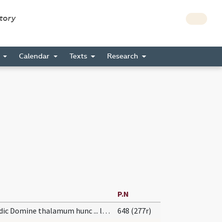
story
s
Calendar
Texts
Research
P.N
Benedic Domine thalamum hunc ... longitudinem dierum.
648 (277r)