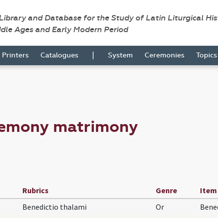
 Library and Database for the Study of Latin Liturgical Hi
ddle Ages and Early Modern Period
|
Printers
Catalogues
System
Ceremonies
Topic
remony matrimony
Rubrics
Genre
Item
Benedictio thalami
Or