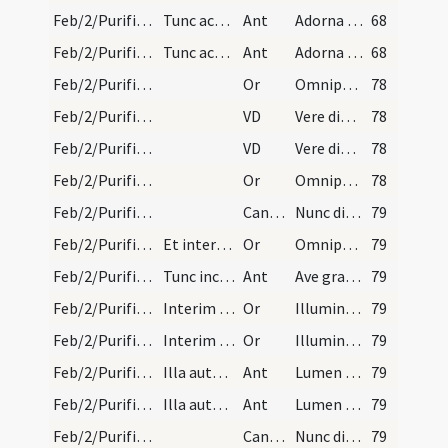
Feb/2/Purificatio BMV/Candlemas/1
Tunc accendant duo presbyteri et tollant archam c…
Ant
Adorna thalamum tuum Sion et suscipe
68
Feb/2/Purificatio BMV/Candlemas/1
Tunc accendant duo presbyteri et tollant archam c…
Ant
Adorna thalamum tuum Sion et suscipe
68
Feb/2/Purificatio BMV/Candlemas/1
Or
Omnipotens sempiterne Deus qui per Moysen famulum tuum purissimum olei ... mentibus interius.
78
Feb/2/Purificatio BMV/Candlemas
VD
Vere dignum ... laudes assiduas
78
Feb/2/Purificatio BMV/Candlemas
VD
Vere dignum ... laudes assiduas
78
Feb/2/Purificatio BMV/Candlemas/1
Or
Omnipotens sempiterne Deus qui per Moysen famulum tuum purissimum olei ... mentibus interius.
78
Feb/2/Purificatio BMV/Candlemas
CantNT
Nunc dimittis
79
Feb/2/Purificatio BMV/Candlemas/2
Et interim aspergantur cerei aqua benedicta et tu…
Or
Omnipotens sempiterne Deus qui Unigenitum tuum ante tempora ... mereamur irradiari.
79
Feb/2/Purificatio BMV/Candlemas/2
Tunc incipiat cantor
Ant
Ave gratia plena Dei Genitrix Virgo ex te enim ortus est sol iustitiae illuminans quae in tenebris sunt laetare et tu senior iuste suscipiens Iesum in ulnas liberatorem animarum nostrarum donantem nobis et resurrectionem.
79
Feb/2/Purificatio BMV/Candlemas/3
Interim accendant candelas. Deinde dicatur
Or
Illumina quaesumus Domine populum tuum ... apprehendat.
79
Feb/2/Purificatio BMV/Candlemas/3
Interim accendant candelas. Deinde dicatur
Or
Illumina quaesumus Domine populum tuum ... apprehendat.
79
Feb/2/Purificatio BMV/Candlemas/1
Illa autem finita cantetur
Ant
Lumen ad revelationem gentium
79
Feb/2/Purificatio BMV/Candlemas/1
Illa autem finita cantetur
Ant
Lumen ad revelationem gentium
79
Feb/2/Purificatio BMV/Candlemas
CantNT
Nunc dimittis
79