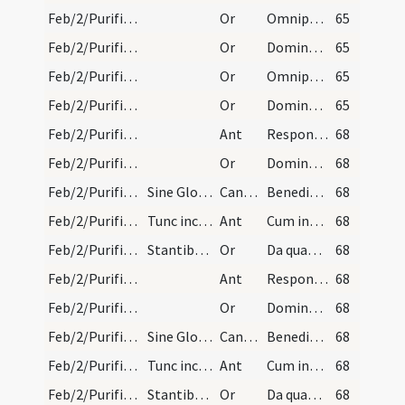
Feb/2/Purificatio BMV/Candlemas/4
Or
Omnipotens sempiterne Deus qui hodierna die Unigenitum tuum ulnis ... repraesentari mereamur.
65
Feb/2/Purificatio BMV/Candlemas/5
Or
Domine Iesu Christe lux vera qui illuminas...
65
Feb/2/Purificatio BMV/Candlemas/4
Or
Omnipotens sempiterne Deus qui hodierna die Unigenitum tuum ulnis ... repraesentari mereamur.
65
Feb/2/Purificatio BMV/Candlemas/5
Or
Domine Iesu Christe lux vera qui illuminas...
65
Feb/2/Purificatio BMV/Candlemas/3
Ant
Responsum accepit Simeon
68
Feb/2/Purificatio BMV/Candlemas/2
Or
Domine Iesu Christe qui hodierna die in nostrae carnis ... fideliter diligamus.
68
Feb/2/Purificatio BMV/Candlemas
Sine Gloria
CantNT
Benedictus
68
Feb/2/Purificatio BMV/Candlemas/2
Tunc incipiat cantor
Ant
Cum inducerent
68
Feb/2/Purificatio BMV/Candlemas/1
Stantibus autem ante ianuas ecclesiae in qua miss…
Or
Da quaesumus Domine populo tuo inviolabilem ... gaudiis inserantur.
68
Feb/2/Purificatio BMV/Candlemas/3
Ant
Responsum accepit Simeon
68
Feb/2/Purificatio BMV/Candlemas/2
Or
Domine Iesu Christe qui hodierna die in nostrae carnis ... fideliter diligamus.
68
Feb/2/Purificatio BMV/Candlemas
Sine Gloria
CantNT
Benedictus
68
Feb/2/Purificatio BMV/Candlemas/2
Tunc incipiat cantor
Ant
Cum inducerent
68
Feb/2/Purificatio BMV/Candlemas/1
Stantibus autem ante ianuas ecclesiae in qua miss…
Or
Da quaesumus Domine populo tuo inviolabilem ... gaudiis inserantur.
68