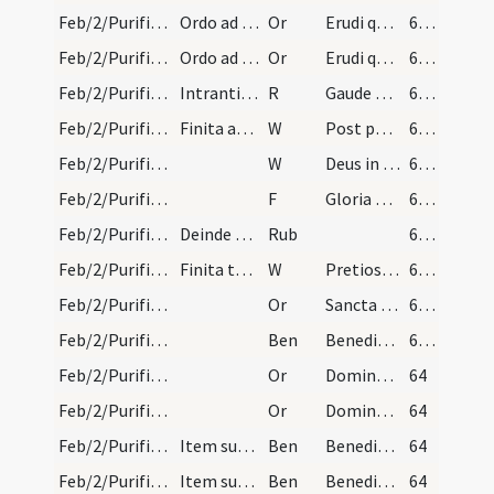
Feb/2/Purificatio BMV/Candlemas/1
Ordo ad benedicendum cereos in die Purificationis…
Or
Erudi quaesumus Domine plebem tuam et quae ... tuae luce concede.
63 (29v)
Feb/2/Purificatio BMV/Candlemas/1
Ordo ad benedicendum cereos in die Purificationis…
Or
Erudi quaesumus Domine plebem tuam et quae ... tuae luce concede.
63 (29v)
Feb/2/Purificatio BMV/Candlemas/2
Intrantibus aliam ecclesiam cantor incipiat
R
Gaude Maria
63 (29v)
Feb/2/Purificatio BMV/Candlemas/1
Finita antiphona dicat sacerdos
W
Post partum
63 (29v)
Feb/2/Purificatio BMV/Candlemas/2
W
Deus in adiutorium
63 (29v)
Feb/2/Purificatio BMV/Candlemas
F
Gloria Patri
63 (29v)
Feb/2/Purificatio BMV/Candlemas
Deinde vadat cum ministris suis sessum ad locum s…
Rub
63 (29v)
Feb/2/Purificatio BMV/Candlemas/3
Finita tertia surgat et vadat ad locum ubi candel…
W
Pretiosa in conspectu Domini
63 (29v)
Feb/2/Purificatio BMV/Candlemas/2
Or
Sancta Maria Mater ... Virgo perpetua cum omnibus sanctis ... adiuvari et exaudiri.
63 (29v)
Feb/2/Purificatio BMV/Candlemas/1
Ben
Benedic Domine Iesu Christe hanc creaturam cerae
63 (29v)
Feb/2/Purificatio BMV/Candlemas/3
Or
Domine sancte Pater ... qui omnia ex nihilo creasti ... pretioso sanguine Filii tui.
64
Feb/2/Purificatio BMV/Candlemas/3
Or
Domine sancte Pater ... qui omnia ex nihilo creasti ... pretioso sanguine Filii tui.
64
Feb/2/Purificatio BMV/Candlemas/2
Item super candelas
Ben
Benedico te cera in nomine sanctae Trinitatis ... quae in unitatis essentia vivit et regnat Deus.
64
Feb/2/Purificatio BMV/Candlemas/2
Item super candelas
Ben
Benedico te cera in nomine sanctae Trinitatis ... quae in unitatis essentia vivit et regnat Deus.
64