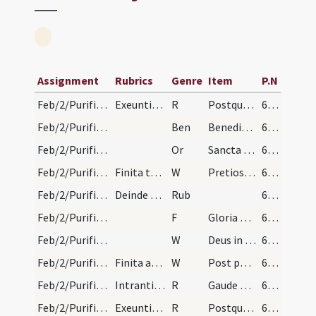
Assignment
Rubrics
Genre
Item
P.N
Feb/2/Purificatio BMV/Candlemas/1
Exeuntibus de choro cantetur
R
Postquam
63 (29v)
Feb/2/Purificatio BMV/Candlemas/1
Ben
Benedic Domine Iesu Christe hanc creaturam cerae
63 (29v)
Feb/2/Purificatio BMV/Candlemas/2
Or
Sancta Maria Mater ... Virgo perpetua cum omnibus sanctis ... adiuvari et exaudiri.
63 (29v)
Feb/2/Purificatio BMV/Candlemas/3
Finita tertia surgat et vadat ad locum ubi candel…
W
Pretiosa in conspectu Domini
63 (29v)
Feb/2/Purificatio BMV/Candlemas
Deinde vadat cum ministris suis sessum ad locum s…
Rub
63 (29v)
Feb/2/Purificatio BMV/Candlemas
F
Gloria Patri
63 (29v)
Feb/2/Purificatio BMV/Candlemas/2
W
Deus in adiutorium
63 (29v)
Feb/2/Purificatio BMV/Candlemas/1
Finita antiphona dicat sacerdos
W
Post partum
63 (29v)
Feb/2/Purificatio BMV/Candlemas/2
Intrantibus aliam ecclesiam cantor incipiat
R
Gaude Maria
63 (29v)
Feb/2/Purificatio BMV/Candlemas/1
Exeuntibus de choro cantetur
R
Postquam
63 (29v)