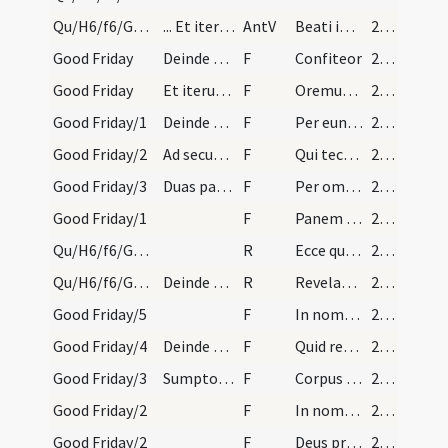
Qu/H6/f6/Good Friday/1
... Et iterum elevatur cantantes: Ecce lignum.
AntV
Beati immaculati
243 (106r)
Good Friday
Deinde sacerdos dicat ante altare: ... more solit…
F
Confiteor
244 (106v)
Good Friday
Et iterum elevans se, dicat remissa voce, ita tam…
F
Oremus ... Praeceptis salutaribus ... Pater noster
245 (107r)
Good Friday/1
Deinde sumat oblatam dividat eam in tres partes m…
F
Per eundem
245 (107r)
Good Friday/2
Ad secundam fractionem dicat:
F
Qui tecum
245 (107r)
Good Friday/3
Duas particulas ponat super patenam, et tertiam s…
F
Per omnia
245 (107r)
Good Friday/1
F
Panem caelestem accipiam
246 (107v)
Qu/H6/f6/Good Friday/2
R
Ecce quomodo moritur iustus
246 (107v)
Qu/H6/f6/Good Friday/1
Deinde sepulchro praeparato et ordinato presbyter…
R
Revelabunt caeli
246 (107v)
Good Friday/5
F
In nomine Patris
246 (107v)
Good Friday/4
Deinde sumat calicem.
F
Quid retribuam Domino ... calicem
246 (107v)
Good Friday/3
Sumpto corpore Christi dicat:
F
Corpus Domini nostri Iesu Christi proficiat mihi
246 (107v)
Good Friday/2
F
In nomine Patris
246 (107v)
Good Friday/2
F
Deus propitius esto mihi peccatori
246 (107v)