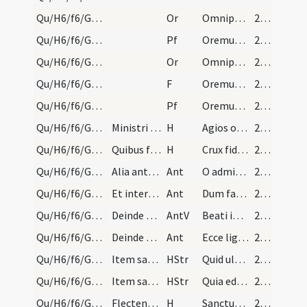
Qu/H6/f6/Good Friday/8
Or
Omnipotens sempiterne Deus qui etiam iudaicam
242 (105v)
Qu/H6/f6/Good Friday/8
Pf
Oremus et pro perfidis Iudaeis
242 (105v)
Qu/H6/f6/Good Friday/7
Or
Omnipotens sempiterne Deus qui salvas
242 (105v)
Qu/H6/f6/Good Friday/7
F
Oremus. Flectamus genua.
242 (105v)
Qu/H6/f6/Good Friday/7
Pf
Oremus et pro haereticis et schismaticis
242 (105v)
Qu/H6/f6/Good Friday
Ministri sive pueri respondeant:
H
Agios o Theos
243 (106r)
Qu/H6/f6/Good Friday
Quibus finitis duo cantent hos versus sequentes.…
H
Crux fidelis
243 (106r)
Qu/H6/f6/Good Friday/3
Alia antiphona
Ant
O admirabile pretium
243 (106r)
Qu/H6/f6/Good Friday/2
Et interim sacerdotes et populus adoratam crucem…
Ant
Dum fabricator mundi
243 (106r)
Qu/H6/f6/Good Friday/2
Deinde ponatur imago crucifixi ad locum aptum, et…
AntV
Beati immaculati
243 (106r)
Qu/H6/f6/Good Friday/1
Deinde deferant eam ad locum aptatum in ecclesia.…
Ant
Ecce lignum crucis
243 (106r)
Qu/H6/f6/Good Friday
Item sacerdotes cantent in gradu chori: ... Minis…
HStr
Quid ultra debui
243 (106r)
Qu/H6/f6/Good Friday
Item sacerdotes portantes crucem cantent in medio…
HStr
Quia eduxi te per desertum
243 (106r)
Qu/H6/f6/Good Friday
Flectentes genua tribus vicibus, chorus prosequat…
H
Sanctus Deus
243 (106r)