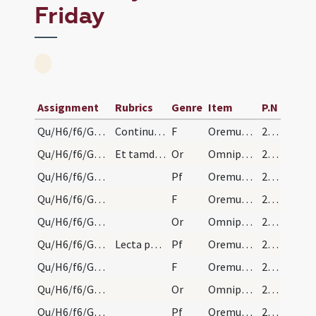
Friday
Assignment
Rubrics
Genre
Item
P.N
Qu/H6/f6/Good Friday/1
Continuo dicat Oremus, diaconus Flectamus genua.
F
Oremus. Flectamus genua.
240 (104v)
Qu/H6/f6/Good Friday/1
Et tamdiu clerus et populus genu flectent quousqu…
Or
Omnipotens sempiterne Deus qui gloriam
240 (104v)
Qu/H6/f6/Good Friday/2
Pf
Oremus et pro beatissimo papa nostro
240 (104v)
Qu/H6/f6/Good Friday/2
F
Oremus. Flectamus genua.
240 (104v)
Qu/H6/f6/Good Friday/2
Or
Omnipotens sempiterne Deus cuius iudicio
240 (104v)
Qu/H6/f6/Good Friday/1
Lecta passione incipiat sacerdos orationes pro va…
Pf
Oremus dilectissimi nobis pro ecclesia sancta Dei
240 (104v)
Qu/H6/f6/Good Friday/6
F
Oremus. Flectamus genua.
241 (105r)
Qu/H6/f6/Good Friday/6
Or
Omnipotens sempiterne Deus maestorum consolatio
241 (105r)
Qu/H6/f6/Good Friday/6
Pf
Oremus dilectissimi nobis Deum
241 (105r)