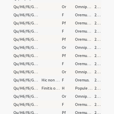
Qu/H6/f6/Good Friday/5
Or
Omnipotens sempiterne Deus qui Ecclesiam
241 (105r)
Qu/H6/f6/Good Friday/5
F
Oremus. Flectamus genua.
241 (105r)
Qu/H6/f6/Good Friday/5
Pf
Oremus et pro cathecumenis nostris
241 (105r)
Qu/H6/f6/Good Friday/4
F
Oremus. Flectamus genua.
241 (105r)
Qu/H6/f6/Good Friday/4
Pf
Oremus et pro christianissimo rege nostro
241 (105r)
Qu/H6/f6/Good Friday/3
Or
Omnipotens sempiterne Deus cuius spiritu
241 (105r)
Qu/H6/f6/Good Friday/3
Pf
Oremus et pro omnibus episcopis
241 (105r)
Qu/H6/f6/Good Friday/3
F
Oremus. Flectamus genua.
241 (105r)
Qu/H6/f6/Good Friday/4
Or
Omnipotens sempiterne Deus in cuius manu ... Romanum benignus imperium ... dextera comprimantur.
241 (105r)
Qu/H6/f6/Good Friday/8
Hic non dicimus Flectamus genua.
F
Oremus.
242 (105v)
Qu/H6/f6/Good Friday
Finitis orationibus duo sacerdotes et ministri in…
H
Popule meus
242 (105v)
Qu/H6/f6/Good Friday/9
Or
Omnipotens sempiterne Deus qui non mortem
242 (105v)
Qu/H6/f6/Good Friday/9
F
Oremus. Flectamus genua.
242 (105v)
Qu/H6/f6/Good Friday/9
Pf
Oremus et pro paganis
242 (105v)