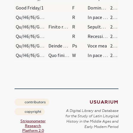
Good Friday/1
F
Domine non sum dignus ut intres ... sed salvum
246 (107v)
Qu/H6/f6/Good Friday/3
R
In pace factus
247
Qu/H6/f6/Good Friday/4
Finito responsorio collocet in sepulchro et linte…
R
Sepulto Domino
247
Qu/H6/f6/Good Friday/5
R
Recessit pastor
247
Qu/H6/f6/Good Friday
Deinde dicatur psalmus:
Ps
Voce mea
247
Qu/H6/f6/Good Friday
Quo finito dicatur versus: ... Quo versu omnes ho…
W
In pace factus
247
USUARIUM
contributors
A Digital Library and Database
copyright
for the Study of Latin Liturgical
Strigonometer
History in the Middle Ages and
Research
Early Modern Period
Platform 2.0