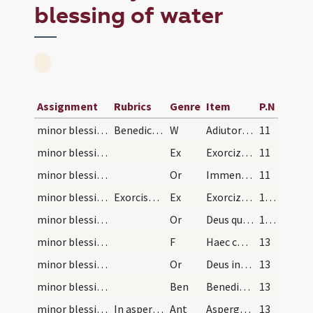
blessing of water
Assignment
Rubrics
Genre
Item
P.N
minor blessing of water/1
Benedictio salis et aquae dominicis diebus. Exorc…
W
Adiutorium nostrum
11
minor blessing of water/1
Ex
Exorcizo te creatura salis ... immundus adiuratus.
11
minor blessing of water/1
Or
Immensam clementiam tuam ... spiritualis nequitiae.
11
minor blessing of water/2
Exorcismus aquae
Ex
Exorcizo te creatura aquae ... ut fias aqua exorcizata ... angelis suis apostaticis.
12 (2r)
minor blessing of water/2
Or
Deus qui ad salutem humani generis maxima ... impugnationibus defensa.
12 (2r)
minor blessing of water
F
Haec commixtio salis et aquae per virtutem individuae Trinitatis et signum sanctae Crucis salutifera efficiatur ad sanitatem animae et corporis.
13
minor blessing of water/3
Or
Deus invictae virtutis auctor ... adesse dignetur.
13
minor blessing of water
Ben
Benedictio Dei ... descendat super hanc creaturam salis et aquae et maneat semper.
13
minor blessing of water
In aspersione aquae benedictae antiphona
Ant
Asperges me
13