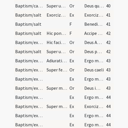
Baptism/catechumenal initiation
Super utrumque.
Or
Deus qui humani generis
40
Baptism/salt
Exorcizmus salis.
Ex
Exorcizo te creatura salis
41
Baptism/salt
F
Benedic omnipotens Deus hanc ... nostri Iesu Christi.
41
Baptism/salt
Hic pone de sale in os pueri.
F
Accipe salem
42
Baptism/exorcism
Hic faciat crucem in fronte infantis et dicat Dom…
Or
Deus Abraham ... qui Moysi
42
Baptism/salt
Super utrumque.
Or
Deus patrum nostrorum
42
Baptism/exorcism
Adiuratio ad utrumque.
Ex
Ergo maledicte
43
Baptism/exorcism
Super feminas.
Or
Deus caeli
43
Baptism/exorcism
Ex
Ergo maledicte
43
Baptism/exorcism
Super masculos.
Or
Deus immortale
43
Baptism/exorcism
Ex
Ergo maledicte
44
Baptism/exorcism
Super masculos.
Ex
Exorcizo te immunde ... qui caeco
44
Baptism/exorcism
Ex
Ergo maledicte
44
Baptism/exorcism
Ex
Ergo maledicte
44