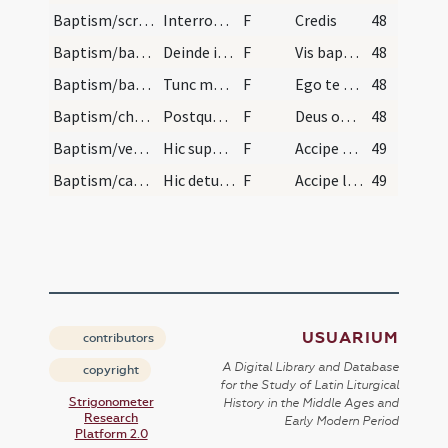
Baptism/scrutiny
Interrogat nomine infantis dicat sacerdos.
F
Credis
48
Baptism/baptismal font
Deinde interroget infantem.
F
Vis baptizari?
48
Baptism/baptismal font
Tunc mergat puerum et dicat ... mergat secundo ..…
F
Ego te baptizo
48
Baptism/chrism
Postquam elevaverit infantem de fonte dicat ... d…
F
Deus omnipotens ... qui te regeneravit
48
Baptism/vestment
Hic super caput infantis ponatur chrismale vel pa…
F
Accipe vestem candidam sanctam et immaculatam quam perferas ante tribunal Domini nostri Iesu Christi ut habeas vitam aeternam. Amen. Pax tecum.
49
Baptism/candle
Hic detur candela ardens ad manum dexteram dicend…
F
Accipe lampadem ardentem irreprehensibilem et custodi baptismum tuum ut cum Dominus ad nuptias venerit possis occurrere obviam ei una cum sanctis in aula caelesti ut habeas vitam aeternam et vivas in saecula saeculorum. Amen. Pax tecum.
49
USUARIUM
contributors
A Digital Library and Database
copyright
for the Study of Latin Liturgical
Strigonometer
History in the Middle Ages and
Research
Early Modern Period
Platform 2.0