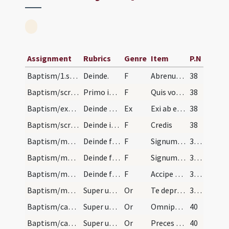
Assignment
Rubrics
Genre
Item
P.N
Baptism/1.scrutiny
Deinde.
F
Abrenuntias Satanae
38
Baptism/scrutiny
Primo interroga nomen infantis sic.
F
Quis vocaris?
38
Baptism/exsufflation
Deinde exsufflet in faciem pueri.
Ex
Exi ab eo Satana da honorem Iesu Christo Filio eius fuge immunde spiritus da locum Spiritui Paraclito.
38
Baptism/scrutiny
Deinde interroget eum de fide catholica.
F
Credis
38
Baptism/marking
Deinde faciat crucem in fronte.
F
Signum sanctae Crucis ... in frontem
39 (6v)
Baptism/marking
Deinde faciat crucem in pectore.
F
Signum Salvatoris Domini ... in pectus
39 (6v)
Baptism/marking
Deinde faciat signum crucis in fronte et in pecto…
F
Accipe signum sanctae ... cole Deum
39 (6v)
Baptism/marking
Super utrumque.
Or
Te deprecor Domine ... percipere mereamur.
39 (6v)
Baptism/catechumenal initiation
Super utrumque.
Or
Omnipotens ... respicere dignare
40
Baptism/catechumenal initiation
Super utrumque.
Or
Preces nostras
40