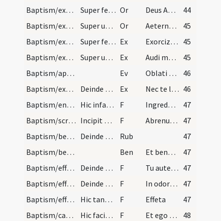
Baptism/exorcism
Super feminas.
Or
Deus Abraham ... qui tribus
44
Baptism/exorcism
Super utrumque.
Or
Aeternam ac iustissimam
45
Baptism/exorcism
Super feminas.
Ex
Exorcizo te immunde ... qui pedibus
45
Baptism/exorcism
Super utrumque.
Ex
Audi maledicte
45
Baptism/apertio aurium
Ev
Oblati sunt
46
Baptism/exorcism
Deinde pone manum super caput pueri et dic.
Ex
Nec te latet
46
Baptism/entrance
Hic infantem introducat in ecclesiam dicens.
F
Ingredere in templum Dei sine impedimento Satanae ut habeas vitam aeternam et vivas in saecula saeculorum.
47
Baptism/scrutiny
Incipit baptismus circa fontem interrogamdo nomen…
F
Abrenuntias Satanae
47
Baptism/benediction
Deinde aspergatur puer aqua benedicta.
Rub
47
Baptism/benediction
Ben
Et benedictio Dei
47
Baptism/effeta
Deinde ad aurem sinistram.
F
Tu autem effugare
47
Baptism/effeta
Deinde ad nares.
F
In odorem suavitatis
47
Baptism/effeta
Hic tangat ter aures et nares de sputo cum pollic…
F
Effeta
47
Baptism/catechumen oil
Hic faciat crucem de oleo sancto in pectore et in…
F
Et ego te linio
48