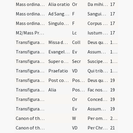
Mass ordinary/communion/18
Alia oratio
Or
Da mihi Domine corpus et sanguinem tuum in hac hora et in hora extitus mei ex hac praesenti
17
Mass ordinary/communion/19
Ad Sanguinem dic
F
Sanguis Domini nostri Iesu Christi qui ex latere suo processit salvet animam meam et perducat in vitam aeternam
17
Mass ordinary/communion/20
Singulos communicando dic
F
Corpus et sanguis Domini nostri Iesu Christi custodiat animam tuam in vitam aeternam
17
M2/Mass Propers
Lc
Iustum arbitror quamdiu sum in hoc tabernaculo
17
Transfiguratio Domini/M2/Mass Propers
Missa de Transfiguratione
Coll
Deus qui hodierna die Unigenitum tuum mirabiliter transformatum ... testatus es.
18 (7v)
Transfiguratio Domini/M2/Mass Propers
Evangelium secundum Marcum
Ev
Assumpsit Iesus
18 (7v)
Transfiguratio Domini/M2/Mass Propers
Super oblatam
Secr
Suscipe quaesumus Domine sancte Pater omnipotens munera quae pro gloriosa Filii tui transfiguratione ... connectamur aeternis.
18 (7v)
Transfiguratio Domini/Mass Propers
Praefatio
VD
Qui tribus hodierna die discipulis assumptis inter Moysen et Eliam
18 (7v)
Transfiguratio Domini/M2/Mass Propers/1
Post communio
Postcomm
Deus qui hunc diem incarnati Verbi tui transfiguratione tuaque a Deum missa paternitatis voce consecrasti ... fieri praecepit.
19
Transfiguratio Domini/M2/Mass Propers/2
Alia
Postcomm
Fac nos quaesumus Domine ad illam tuae claritatis visionem pertingere ... transfiguratus ostendisti.
19
Transfiguratio Domini/M2/Mass Propers
Or
Concede quaesumus omnipotens Deus illius lucis consortes effici ... pandente patefecit.
19
Transfiguratio Domini/M2/Mass Propers
Ev
Assumpsit Iesus
19
Canon of the Mass/Preface dialogue/1
W
Per omnia ... Dominus vobiscum ... Sursum corda ... Gratias agamus
20 (8v)
Canon of the Mass/Common preface/2
VD
Per Christum Dominum nostrum. Per quem maiestatem
21