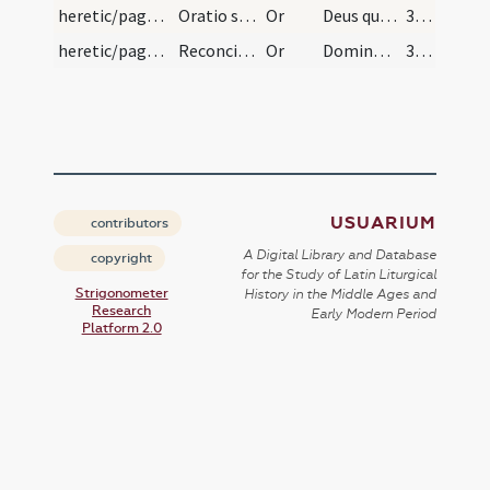
heretic/pagan/carrion eater/5
Oratio super eos qui morticina comedunt
Or
Deus qui hominem ad imaginem tuam conditum in id reparas quod creasti ... communione reddatur.
352
heretic/pagan/pagan/6
Reconciliatio redeuntibus a paganis
Or
Domine Deus omnipotens Pater Domini nostri Iesu Christi qui dignatus es hunc famulum tuum ab errore et mendacio ... in vitam aeternam.
353 (172r)
USUARIUM
contributors
A Digital Library and Database
copyright
for the Study of Latin Liturgical
Strigonometer
History in the Middle Ages and
Research
Early Modern Period
Platform 2.0