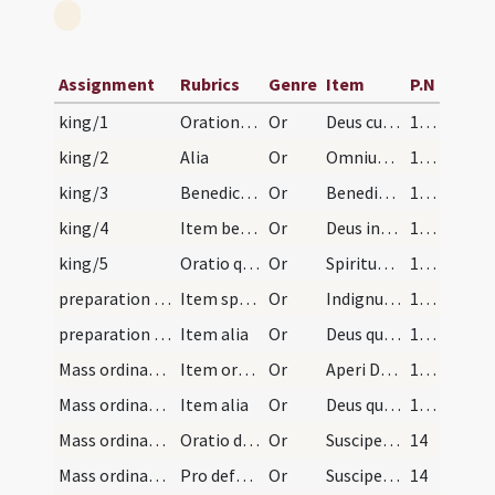
Assignment
Rubrics
Genre
Item
P.N
king/1
Orationes ad regem benedicendum
Or
Deus cui omnis potestas et dignitas ... placere contendat. Per
10 (3v)
king/2
Alia
Or
Omnium Domine fons bonorum ... operibus comprobare. Per
10 (3v)
king/3
Benedictio super regem
Or
Benedic Domine hunc principem ... glorientur in regno.
10 (3v)
king/4
Item benedictio super regem et populum
Or
Deus inenarrabilis auctor ... in pace victores. Quod ipse
10 (3v)
king/5
Oratio qua benedixit domnus apostolicus Iohannes…
Or
Spiritum sanctificationis quaesumus Domine Hludouvico ... gaudia consequatur. Per ... in unitate eiusdem
10 (3v)
preparation and vesting for Mass/intention/1
Item specialis exhomologica sive apologica oratio
Or
Indignum me Domine esse fateor tuis sacris qui innumeris cotidie fuscor peccatis ... cuncta regenti in saecula saeculorum
13 (5r)
preparation and vesting for Mass/intention/2
Item alia
Or
Deus qui de indignis dignos facis de peccatoribus iustos
13 (5r)
Mass ordinary/access/1
Item oratio dum accedit sacerdos ad altare
Or
Aperi Domine os meum ad benedicendum nomen tuum mundaque cor meum
13 (5r)
Mass ordinary/access/2
Item alia
Or
Deus qui non mortem sed paenitentiam desideras peccatorum
13 (5r)
Mass ordinary/offertory/3
Oratio dum elevatur sanctum a sacerdote
Or
Suscipe sancta Trinitas hanc oblationem quam tibi offero in memoriam
14
Mass ordinary/offertory/4
Pro defunctis
Or
Suscipe sancta Trinitas hanc oblationem quam tibi offero pro animabus famulorum famularumque tuarum
14