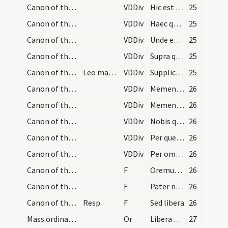
Canon of the Mass/Canon of the Mass/6
VDDiv
Hic est enim calix sanguinis mei
25
Canon of the Mass/Canon of the Mass/7
VDDiv
Haec quotiescumque feceritis
25
Canon of the Mass/Canon of the Mass/8
VDDiv
Unde et memores
25
Canon of the Mass/Canon of the Mass/9
VDDiv
Supra quae propitio
25
Canon of the Mass/Canon of the Mass/10
Leo magnus doctor
VDDiv
Supplices te rogamus
25
Canon of the Mass/Canon of the Mass/11
VDDiv
Memento mei quaeso Domine et miserere
26
Canon of the Mass/Canon of the Mass/12
VDDiv
Memento etiam
26
Canon of the Mass/Canon of the Mass/13
VDDiv
Nobis quoque
26
Canon of the Mass/Canon of the Mass/14
VDDiv
Per quem haec omnia
26
Canon of the Mass/Canon of the Mass/15
VDDiv
Per omnia
26
Canon of the Mass/Lord's Prayer/1
F
Oremus. Praeceptis salutaribus
26
Canon of the Mass/Lord's Prayer/2
F
Pater noster
26
Canon of the Mass/Lord's Prayer/3
Resp.
F
Sed libera
26
Mass ordinary/peace/1
Or
Libera nos quaesumus Domine ab omnibus malis
27