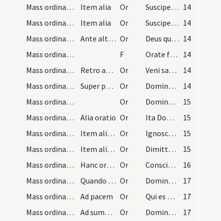
Mass ordinary/offertory/5
Item alia
Or
Suscipe sancta Trinitas hanc oblationem quam tibi offerimus pro rege nostro
14
Mass ordinary/offertory/6
Item alia
Or
Suscipe sancta Trinitas hanc oblationem quam tibi offero pro me peccatore miserrimo
14
Mass ordinary/offertory/7
Ante altare post incensum oratio
Or
Deus qui es trinus et unus respice propitius per haec munera nostrae humilitatis
14
Mass ordinary/offertory
F
Orate fratres ut meum pariter et vestrum in conspectu Domini acceptum sit sacrificium
14
Mass ordinary/offertory/8
Retro ad populum dicit oratio quam depet sacerdos…
Or
Veni sanctificator omnipotens aeterne Deus benedic
14
Mass ordinary/offertory/9
Super panem et vinum
Or
Domine Deus Trinitas respice propitius super haec munera
14
Mass ordinary/offertory/10
Or
Domine bonitatis eximia fons pietatis et origo
15
Mass ordinary/offertory/11
Alia oratio
Or
Ita Domine in mensa criminis
15
Mass ordinary/offertory/12
Item alia oratio
Or
Ignosce Domine commaculatae vitae conscientia sordido
15
Mass ordinary/offertory/13
Item alia oratio
Or
Dimitte Deus quicquid per intemperantiam mordacis
15
Mass ordinary/access/14
Hanc orationem debet sacerdos dicere pro se dum a…
Or
Conscientia quidem trepidi omnipotens Deus ad altare tuum accedimus
16
Mass ordinary/offertory/15
Quando corporale ponitur super altare
Or
Dominator et vivificator et bonorum omnium Domine Deus dator quidas omnibus
17
Mass ordinary/peace/16
Ad pacem
Or
Qui es omnium Deus et dominator Dominus fac nos pacificando digne operari in sancta hora ista
17
Mass ordinary/communion/17
Ad sumendum Corpus Domini
Or
Domine non sum dignus ut intres sub tectum meum sed invoco te cum beatae Mariae et omnium sanctorum meritis
17