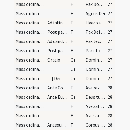
Mass ordinary/peace/1
F
Pax Domini sit semper vobiscum
27
Mass ordinary/Kyriale
F
Agnus Dei
27
Mass ordinary/peace/2
Ad intinguendum
F
Haec sacrosancta commixtio corporis et sanguinis
27
Mass ordinary/peace/3
Post pacem dicat in corde
F
Pax Dei quae exsuperat omnem sensum custodiat corda nostra et intelligentias nostras
27
Mass ordinary/peace/2
Ad dandam pacem
F
Pax tecum
27
Mass ordinary/peace/3
Post pacem
F
Pax et caritas Dei maneat semper in cordibus nostris
27
Mass ordinary/peace/4
Oratio
Or
Domine Iesu Christe qui dixisti apostolis tuis pacem
27
Mass ordinary/communion/5
Or
Domine sancte Pater omnipotens aeterne Deus da mihi hoc sacrosanctum Filii tui corpus et sanguinem
27
Mass ordinary/communion/6
[...] Dei pacem [...]bus. Item alia
Or
Domine Iesu Christe Fili Dei vivi qui ex voluntate Patris
27
Mass ordinary/communion/7
Ante Corpus Domini
F
Ave rex noster fili David redemptor mundi ... participationem resuscitaturum
28
Mass ordinary/communion/8
Ante Eucharistiam
Or
Deus tu es sanctus qui sanctificas omnia tu es benedictus ... salvator mundi
28
Mass ordinary/communion/9
F
Ave salus mea ave redemptio mea ave consilium meum ... regnis
28
Mass ordinary/communion/10
F
Ave sanctissima caro mea in perpetuum summa dulcedo
28
Mass ordinary/communion/11
Antequam se communicet dicat
F
Corpus Domini nostri Iesu Christi sit mihi peccatori ad remedium sempiternum et ad remissionem omnium peccatorum meorum et omnibus percipientibus prosit in vitam aeternam
28