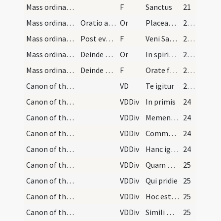
Mass ordinary/Kyriale
F
Sanctus
21
Mass ordinary/access/1
Oratio ante missam petens ante altare veniam sic…
Or
Placeat tibi sancta Trinitas Deus hoc obsequium servitutis meae et praesta ut hoc sacrificium laudis quod oculis tuae maiestatis indignus offeram tibi sit acceptabile mihique et omnibus pro quibus illud offeram sit te miserante propitiabile. Qui vivis
22 (9v)
Mass ordinary/offertory/2
Post evangelium digitos abluens dicat
F
Veni Sancte Spirite reple tuorum
23 (10r)
Mass ordinary/offertory/3
Deinde ante altare dicatur haec oratio
Or
In spiritu humilitatis et in animo contrito
23 (10r)
Mass ordinary/offertory/4
Deinde contra populum dicat
F
Orate fratres et sorores pro me peccatore ut meum pariter et vestrum in conspectu Domini acceptum sit sacrificium
23 (10r)
Canon of the Mass/Canon of the Mass/1
VD
Te igitur
23 (10r)
Canon of the Mass/Canon of the Mass/2
VDDiv
In primis
24
Canon of the Mass/Canon of the Mass/3
VDDiv
Memento Domine
24
Canon of the Mass/Canon of the Mass/1
VDDiv
Communicantes
24
Canon of the Mass/Canon of the Mass/2
VDDiv
Hanc igitur
24
Canon of the Mass/Canon of the Mass/3
VDDiv
Quam oblationem
25
Canon of the Mass/Canon of the Mass/4
VDDiv
Qui pridie
25
Canon of the Mass/Canon of the Mass/4
VDDiv
Hoc est enim corpus meum
25
Canon of the Mass/Canon of the Mass/5
VDDiv
Simili modo
25