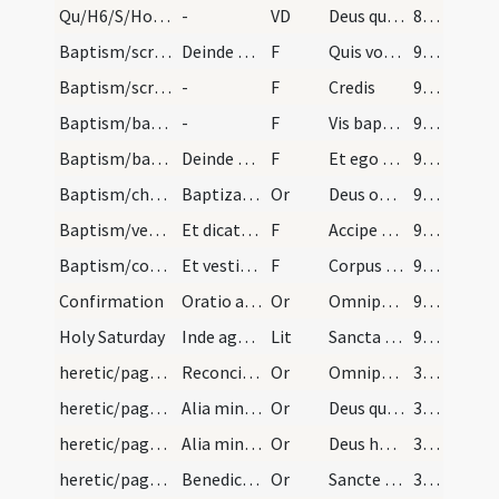
Qu/H6/S/Holy Saturday/baptismal font
-
VD
Deus qui invisibili
89 (43r)
Baptism/scrutiny/5
Deinde accipiens chrisma cum vasculo fundens illu…
F
Quis vocaris
91 (44r)
Baptism/scrutiny/6
-
F
Credis
91 (44r)
Baptism/baptismal font/7
-
F
Vis baptizari?
91 (44r)
Baptism/baptismal font/8
Deinde baptizet eum sacerdos sub trina mersione t…
F
Et ego te baptizo
91 (44r)
Baptism/chrism/11
Baptizat et linit eum presbyter de chrisma in cer…
Or
Deus omnipotens ... qui te regeneravit
91 (44r)
Baptism/vestment/9
Et dicatur ei sacerdote cum illi chrismal imponit…
F
Accipe vestem
91 (44r)
Baptism/communion/10
Et vestitur infans vestimentis suis. Si vero epis…
F
Corpus Domini
92 (44v)
Confirmation
Oratio ad infantes designandum.
Or
Omnipotens ... qui regenerare dignatus
92 (44v)
Holy Saturday
Inde agatur litania.
Lit
Sancta Maria
92 (44v)
heretic/pagan/heretic/1
Reconciliatio rebaptizato (sic) ab haereticis
Or
Omnipotens sempiterne Deus Pater misericordiarum et Deus consolationis ... mereatur esse perpetuus.
351 (171r)
heretic/pagan/heretic/2
Alia minore aetate
Or
Deus qui hominem ad imaginem tuam conditum in id repara quod creasti ... communionis reddatur.
352
heretic/pagan/heretic/3
Alia minore aetate
Or
Deus humani generis conditor et redemptor qui facturam similitudinis et imaginis ... benignitate reputetur.
352
heretic/pagan/heretic/4
Benedictio super eos qui de diversis haeresibus v…
Or
Sancte Pater omnipotens aeterne Deus qui famulum tuum ab errore haereseos dignatus es eruere ... timoris Dei.
352