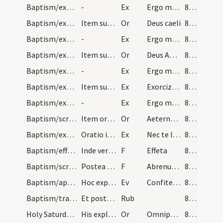
Baptism/exorcism/5
-
Ex
Ergo maledicte
82 (39v)
Baptism/exorcism/7
Item super feminas.
Or
Deus caeli
82 (39v)
Baptism/exorcism/6
-
Ex
Ergo maledicte
82 (39v)
Baptism/exorcism/8
Item super feminas.
Or
Deus Abraham ... qui tribus
82 (39v)
Baptism/exorcism/7
-
Ex
Ergo maledicte
82 (39v)
Baptism/exorcism/8
Item super feminas.
Ex
Exorcizo te immunde ... qui caeco
82 (39v)
Baptism/exorcism/9
-
Ex
Ergo maledicte
82 (39v)
Baptism/scrutiny/9
Item oratio super masculos vel feminas.
Or
Aeternam ac iustissimam
82 (39v)
Baptism/exorcism/10
Oratio in Sabbato Sancto Paschae quam ad credente…
Ex
Nec te latet
88 (42v)
Baptism/effeta/3
Inde vero tangat ei nares et aures de sputo et di…
F
Effeta
88 (42v)
Baptism/scrutiny/4
Postea vero tangat ei pectus et inter scapulas de…
F
Abrenuntias Satanae
88 (42v)
Baptism/apertio aurium
Hoc expleta oratur Aeternam ac iustissimam dicat…
Ev
Confiteor tibi
88 (42v)
Baptism/traditio symboli
Et postea manu super caput ei dicat Symbolum et O…
Rub
89 (43r)
Holy Saturday/baptismal font/10
His expletis procedat sacerdos ad fontem benedice…
Or
Omnipotens ... impleatur effectu.
89 (43r)