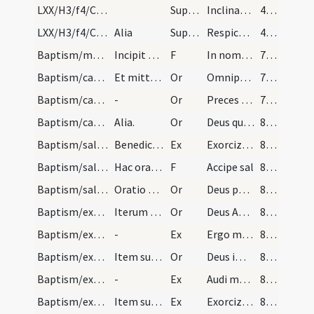
LXX/H3/f4/Cinerum/M2/Mass Propers/1
Superpop
Inclinantes se Domine ... nutriantur auxiliis.
44 (20v)
LXX/H3/f4/Cinerum/M2/Mass Propers/2
Alia
Superpop
Respice Domine quaesumus super famulos tuos ... benignus auxilio.
44 (20v)
Baptism/marking/1
Incipit ordo ad catechumenum faciendum. Primitus…
F
In nomine Patris
79 (38r)
Baptism/catechumenal initiation/1
Et mittat manum super caput eius et dicat hanc or…
Or
Omnipotens ... respicere dignare
79 (38r)
Baptism/catechumenal initiation/2
-
Or
Preces nostras
79 (38r)
Baptism/catechumenal initiation/3
Alia.
Or
Deus qui humani generis
80 (38v)
Baptism/salt/1
Benedictio salis dandum catechuminum.
Ex
Exorcizo te creatura salis
80 (38v)
Baptism/salt/2
Hac orationem expleta accipiat sacerdos de eodem…
F
Accipe sal
80 (38v)
Baptism/salt/4
Oratio post datum salis.
Or
Deus patrum nostrorum
80 (38v)
Baptism/exorcism/5
Iterum faciat crucem in fronte eius et dicat orat…
Or
Deus Abraham ... qui Moysi
81 (39r)
Baptism/exorcism/2
-
Ex
Ergo maledicte
81 (39r)
Baptism/exorcism/6
Item super masculos.
Or
Deus immortale
81 (39r)
Baptism/exorcism/3
-
Ex
Audi maledicte
81 (39r)
Baptism/exorcism/4
Item super masculos.
Ex
Exorcizo te immunde ... qui pedibus
82 (39v)