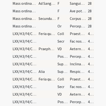
Mass ordinary/communion/12
Ad Sanguinem
F
Sanguis Domini nostri Iesu Christi qui de latere suo profluxit salvet animam meam peccatricem et perducat in vitam aeternam
28
Mass ordinary/communion/13
F
Ave potus caelestis mihi ante omnia et super omnia dulcis
28
Mass ordinary/communion/14
Secundum alios dicat
F
Corpus et sanguis Domini nostri Iesu Christi conservet animam tuam et corpus tuum in vitam aeternam
28
Mass ordinary/communion/15
Or
Perceptio sacrosancti corporis et sanguinis tui Domine Iesu Christe non mihi peccatori proveniat in iudicium et condemnationem sed per tuam ineffabilem pietatem prosit mihi in remissionem omnium peccatorum meorum et omnibus percipientibus in vitam aeternam
28
LXX/H3/f4/Cinerum/M2/Mass Propers
Feria quarta in capite ieiunii. Statio ad sanctam…
Coll
Praesta Domine fidelibus tuis ... devotione percurrant.
44 (20v)
LXX/H3/f4/Cinerum/M2/Mass Propers
Secr
Fac nos quaesumus Domine ... celebramus exordium.
44 (20v)
LXX/H3/f4/Cinerum/M2/Mass Propers
Praephatio
VD
Aeterne Deus qui corporali ieiunio ... largiris et praemia. Per
44 (20v)
LXX/H3/f4/Cinerum/M2/Mass Propers
Postcomm
Percepta nobis Domine ... proficiant ad medelam.
44 (20v)
LXX/H3/f4/Cinerum/M2/Mass Propers/1
Superpop
Inclinantes se Domine maiestati tuae ... tua sint adoptione securi.
44 (20v)
LXX/H3/f4/Cinerum/M2/Mass Propers/2
Alia
Superpop
Respice quaesumus super famulos tuos ... benignus auxilio.
44 (20v)
LXX/H3/f4/Cinerum/M2/Mass Propers
Feria quarta in capite ieiunii statio ad sanctam…
Coll
Praesta Domine fidelibus tuis ... devotione percurrant.
44 (20v)
LXX/H3/f4/Cinerum/M2/Mass Propers
Secr
Fac nos quaesumus Domine ... celebramus exordium.
44 (20v)
LXX/H3/f4/Cinerum/M2/Mass Propers
VD
Aeterne Deus qui corporali ieiunio ... largiris et praemia. Per
44 (20v)
LXX/H3/f4/Cinerum/M2/Mass Propers
Postcomm
Percepta nobis Domine ... proficiant ad medelam.
44 (20v)