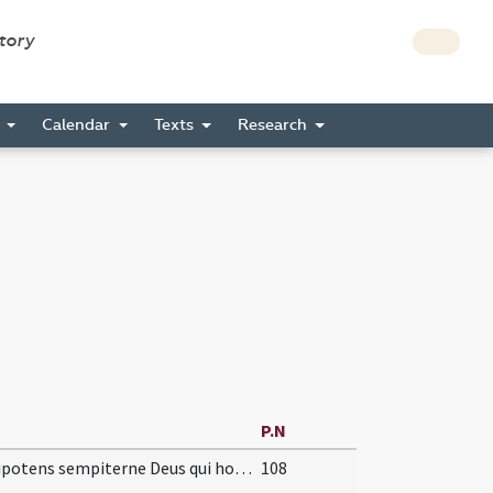
story
s
Calendar
Texts
Research
P.N
Omnipotens sempiterne Deus qui hodierna die Unigenitum tuum Israeliticae legi ... gaudiis inserantur.
108