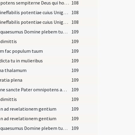
Omnipotens sempiterne Deus qui hodierna die Unigenitum tuum Israeliticae legi ... gaudiis inserantur.
108
Deus ineffabilis potentiae cuius Unigenitus cum nostra humanitate ... intrare gaudentes.
108
Deus ineffabilis potentiae cuius Unigenitus cum nostra humanitate ... intrare gaudentes.
108
Erudi quaesumus Domine plebem tuam et quae extrinsecus ... luce concede.
109
dimittis
109
um fac populum tuum
109
icta tu in mulieribus
109
na thalamum
109
ratia plena
109
Domine sancte Pater omnipotens aeterne Deus benedicere digneris ignem ... valeant pervenire.
109
dimittis
109
n ad revelationem gentium
109
n ad revelationem gentium
109
Erudi quaesumus Domine plebem tuam et quae extrinsecus ... luce concede.
109