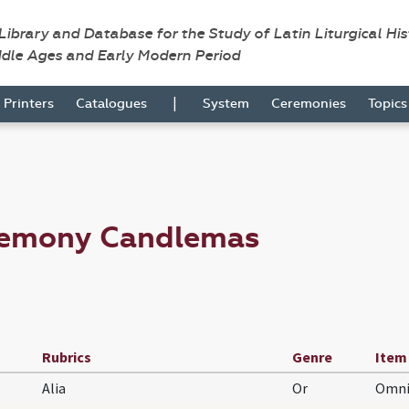
 Library and Database for the Study of Latin Liturgical Hi
ddle Ages and Early Modern Period
|
Printers
Catalogues
System
Ceremonies
Topic
remony Candlemas
Rubrics
Genre
Item
Alia
Or