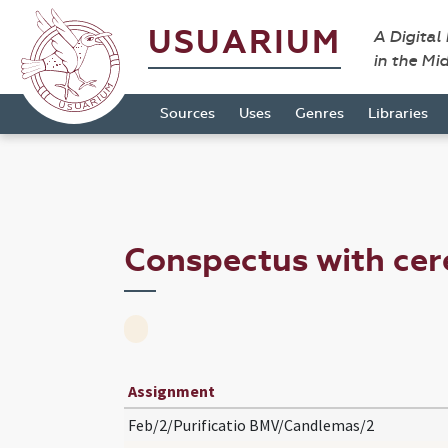
USUARIUM
A Digital
in the Mi
Sources
Uses
Genres
Libraries
Conspectus with ce
Assignment
Feb/2/Purificatio BMV/Candlemas/2