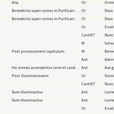
Alia
Or
Benedictio super cereos in Purificatione sanctae…
Or
Benedictio super cereos in Purificatione sanctae…
Or
Or
CantNT
Nunc 
W
Salv
Post processionem capitulum.
W
Bened
Ant
Ador
Hic omnes accendantur cerei et candelae. Deinde f…
Ant
Ave g
Post illuminationem.
Or
CantNT
Nunc 
Dum illuminantur.
Ant
Lume
Dum illuminantur.
Ant
Lume
Or