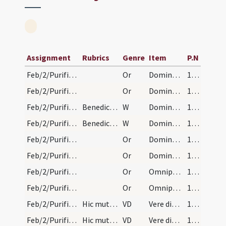
Assignment
Rubrics
Genre
Item
P.N
Feb/2/Purificatio BMV/Candlemas/1
Or
Domine sancte Pater omnipotens qui de nihilo omnia creasti ... precioso sanguine Filii tui.
140 (59v)
Feb/2/Purificatio BMV/Candlemas/1
Or
Domine sancte Pater omnipotens qui de nihilo omnia creasti ... precioso sanguine Filii tui.
140 (59v)
Feb/2/Purificatio BMV/Candlemas
Benedictio candelarum.
W
Dominus vobiscum
140 (59v)
Feb/2/Purificatio BMV/Candlemas
Benedictio candelarum.
W
Dominus vobiscum
140 (59v)
Feb/2/Purificatio BMV/Candlemas/3
Or
Domine Iesu Christe lux vera qui illuminas ... pervenire mereamur.
141
Feb/2/Purificatio BMV/Candlemas/3
Or
Domine Iesu Christe lux vera qui illuminas ... pervenire mereamur.
141
Feb/2/Purificatio BMV/Candlemas/2
Or
Omnipotens sempiterne Deus qui hodierna die Unigenitum tuum in ulnis ... praesentari mereamur.
141
Feb/2/Purificatio BMV/Candlemas/2
Or
Omnipotens sempiterne Deus qui hodierna die Unigenitum tuum in ulnis ... praesentari mereamur.
141
Feb/2/Purificatio BMV/Candlemas
Hic mutat vocem.
VD
Vere dignum ... laudes assiduas
142
Feb/2/Purificatio BMV/Candlemas
Hic mutat vocem.
VD
Vere dignum ... laudes assiduas
142