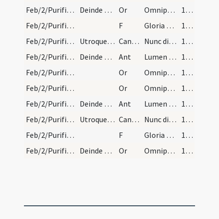
Feb/2/Purificatio BMV/Candlemas/5
Deinde sacerdos adhunc stans ad altare dicit sine…
Or
Omnipotens sempiterne Deus qui Unigenitum tuum ante tempora ... mereamur irradiari.
146
Feb/2/Purificatio BMV/Candlemas
F
Gloria Patri
146
Feb/2/Purificatio BMV/Candlemas
Utroque choro dicente: Et gloriam plebis tuae Isr…
CantNT
Nunc dimittis
146
Feb/2/Purificatio BMV/Candlemas
Deinde asperguntur cerei aqua benedicta et turifi…
Ant
Lumen ad revelationem gentium
146
Feb/2/Purificatio BMV/Candlemas/4
Or
Omnipotens sempiterne Deus qui per Moysen ... mentibus interius.
146
Feb/2/Purificatio BMV/Candlemas/4
Or
Omnipotens sempiterne Deus qui per Moysen ... mentibus interius.
146
Feb/2/Purificatio BMV/Candlemas
Deinde asperguntur cerei aqua benedicta et turifi…
Ant
Lumen ad revelationem gentium
146
Feb/2/Purificatio BMV/Candlemas
Utroque choro dicente: Et gloriam plebis tuae Isr…
CantNT
Nunc dimittis
146
Feb/2/Purificatio BMV/Candlemas
F
Gloria Patri
146
Feb/2/Purificatio BMV/Candlemas/5
Deinde sacerdos adhunc stans ad altare dicit sine…
Or
Omnipotens sempiterne Deus qui Unigenitum tuum ante tempora ... mereamur irradiari.
146