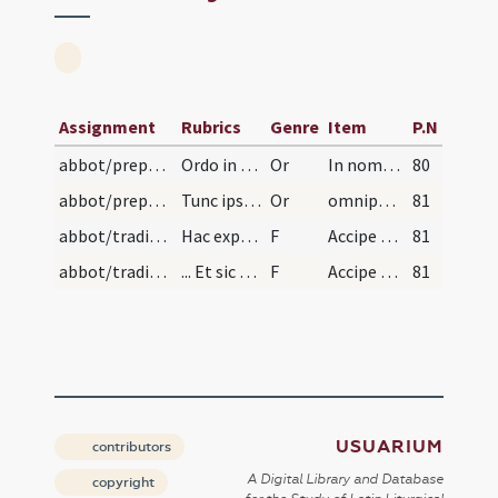
Assignment
Rubrics
Genre
Item
P.N
abbot/preparatory prayers/1
Ordo in ordinatione abbatis. Quum venerit is qui…
Or
In nomine Patris et Filii et Spiritus Sancti fiat tibi indumentum hoc in sanctificatione animi et corporis tui .. aeternam Dominus proteget libertatem.
80
abbot/preparatory prayers/2
Tunc ipse qui consecrandus est abbas tradet episc…
Or
omnipotens Christe Domine a quo est omnis vera paternitas et honorum omnium dignitas te supplices imploramus ut huic famulo tuo ... in sanctorum laetetur societate securus.
81
abbot/traditio instrumentorum/1
Hac explicita tradetur ei baculum ab episcopo et…
F
Accipe baculum ad sustentationem tuae honestissime vitae
81
abbot/traditio instrumentorum/2
... Et sic postea in ordine suo stabit datque pac…
F
Accipe hunc librus regularum studens ad tuam vel ad subiectorum disponendam sanctissimam vitam
81
USUARIUM
contributors
A Digital Library and Database
copyright