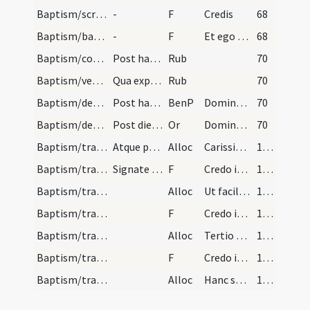
Baptism/scrutiny/6
-
F
Credis
68
Baptism/baptismal font/7
-
F
Et ego te baptizo
68
Baptism/communion/1
Post haec velantur a sacerdote infantes ipsi qui…
Rub
70
Baptism/vestment/2
Qua explicita deponit ei sacerdos albas et post u…
Rub
70
Baptism/deposition of vestments/3
Post haec oratio dominica non dicitur, sed tantum…
BenP
Dominus Iesus Christus qui vos lavit aqua sui lateris
70
Baptism/deposition of vestments
Post diem quoque baptismi tertium adventur ipsi i…
Or
Domine Iesu Christe ... securi perveniant.
70
Baptism/traditio symboli
Atque post legitur hic sermo cum Symbolo Apostoli…
Alloc
Carissimi accipite
142
Baptism/traditio symboli
Signate ergo vos et respondite.
F
Credo in unum
143
Baptism/traditio symboli
Alloc
Ut facilius memoriae vestrae
143
Baptism/traditio symboli
F
Credo in unum
143
Baptism/traditio symboli
Alloc
Tertio quoque textum symboli
143
Baptism/traditio symboli
F
Credo in unum
143
Baptism/traditio symboli
Alloc
Hanc sanctae fidei
143