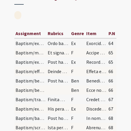
Assignment
Rubrics
Genre
Item
P.N
Baptism/exorcism/1
Ordo baptismi celebrandus quolibet tempore. Oblat…
Ex
Exorcidio te spiritus immunde hostis humani generis per Deum Patrem omnipotentem qui fecit caelum et terram mare et omnia quae in eis sunt et per Iesum Christum Filium eius et Spiritum Sanctum omnis exercitus diaboli omnis virtus adversarii omnis violenta concussio inimici omne confusum et caecum phantasma eradicare et effugare ab hoc plasmate ut fiat templum Dei vivi per remissionem omnium peccatorum iustificante Domino nostro Iesu Christo et Salvatore qui venturus est iudicare saeculum per ignem. Amen.
64
Baptism/marking/1
Et signan eum in fronte imponit ei nomen in hunc…
F
Accipe signum sanctae Crucis serva praecepta divina verbo Dei renasceris et spiritali luce firmaris. Ingredere in templum Dei vivi exutus ab errore tenebrarum te evasisse laqueos mortis laetus agnosce. Habitet in sensibus tuis omnipotens Deus qui humana membra composuit et habitaculum divini Spiritus conlocavit. Time ergo iussa caelestia et adventum Unigeniti nostri Salvatoris exspecta qui virginali partu est editus et Sancti Spiritus infusione conceptus cuius luce illuminaris cuius virtute firmaris cuius signo in fronte signaris ut ad baptismi gratiam ipso praesule pervenire merearis. Signo ergo te in nomine Patris et Filii et Spiritus Sancti regnantis in saecula saeculorum. Amen.
65
Baptism/exorcism/2
Post haec dicit ei sacerdos exorcismum contra occ…
Ex
Recordare Satanas
65
Baptism/effeta/2
Deinde tangit ei sacerdos de oleo benedicto os et…
F
Effeta effeta cum Spiritu Sancto in odorem suavitatis effeta. Bene omnia fecit et surdos fecit audire et mutos loqui.
66
Baptism/benediction/1
Post haec imponit ei manus et dicit.
Ben
Benedictus Dominus
66
Baptism/benediction/2
Ben
Ecce nos Domine humiles servi
66
Baptism/traditio symboli/3
Finita manus impositione tradit ei Symbolum dicen…
F
Credet ille in Deum
67
Baptism/exorcism/3
His peractis, veniens sacerdos ad fontem exsuffla…
Ex
Discede immunde
67
Baptism/baptismal font/4
Post hoc facit sacerdos de oleo benedicto crucem…
F
In nomine Patris
68
Baptism/scrutiny/5
Ista peracta defertur infans nudus sacerdoti ab e…
F
Abrenuntias tu famule Dei ille diabolo e angelis eius? Abrenuntio. Operibus eius? Abrenuntio. Imperiis eius? Abrenuntio.
68