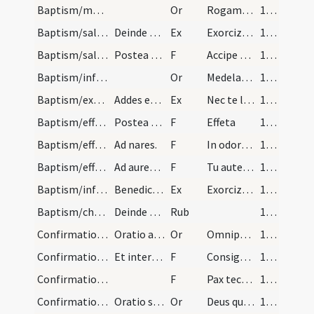
Baptism/marking/2
Or
Rogamus te
127 (62r)
Baptism/salt/1
Deinde benedic sal hoc modo.
Ex
Exorcizo te creatura salis
127 (62r)
Baptism/salt/11
Postea mittat sal in os eius et dicat.
F
Accipe salem
128 (62v)
Baptism/infirmity/3
Or
Medelam tuam
128 (62v)
Baptism/exorcism/2
Addes etiam istam et catechiza capita singulorum…
Ex
Nec te latet
129 (63r)
Baptism/effeta/12
Postea tangat aures sinistras singulorum cum sput…
F
Effeta
129 (63r)
Baptism/effeta/13
Ad nares.
F
In odorem suavitatis.
129 (63r)
Baptism/effeta/14
Ad aurem dexteram.
F
Tu autem effugare
129 (63r)
Baptism/infirmity/3
Benedictio aquae ad baptizandum infirmum.
Ex
Exorcizo hanc creaturam aquae
130 (63v)
Baptism/chrism/4
Deinde chrisma mitte in aquam, et omnia comple si…
Rub
130 (63v)
Confirmation/confirmation/1
Oratio ad confirmandum.
Or
Omnipotens ... qui regenerare dignatus
130 (63v)
Confirmation/confirmation/1
Et interrogante diacono nomina singulorum, pontif…
F
Consigno et confirmo
131 (64r)
Confirmation/confirmation/2
F
Pax tecum.
131 (64r)
Confirmation/confirmation/2
Oratio super confirmatum.
Or
Deus qui apostolis
132 (64v)