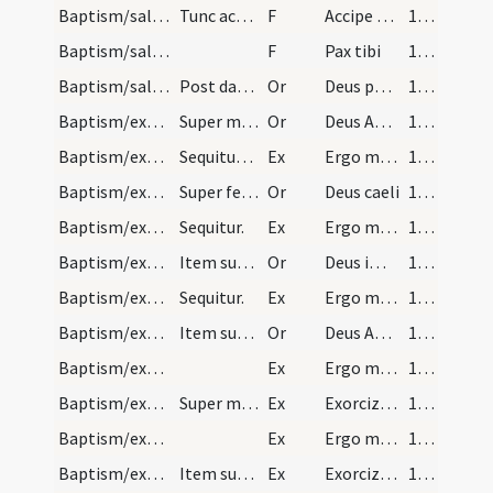
Baptism/salt/6
Tunc accipiat exorcizatum sal et ponat in os infa…
F
Accipe salem
104 (50v)
Baptism/salt/7
F
Pax tibi
104 (50v)
Baptism/salt/2
Post datum salis.
Or
Deus patrum nostrorum
104 (50v)
Baptism/exorcism/3
Super masculos.
Or
Deus Abraham ... qui Moysi
105 (51r)
Baptism/exorcism/2
Sequitur ... hic faciat crucem in frontibus eorum.
Ex
Ergo maledicte
106 (51v)
Baptism/exorcism/4
Super feminas.
Or
Deus caeli
106 (51v)
Baptism/exorcism/3
Sequitur.
Ex
Ergo maledicte
107 (52r)
Baptism/exorcism/5
Item super masculos.
Or
Deus immortale
107 (52r)
Baptism/exorcism/4
Sequitur.
Ex
Ergo maledicte
108 (52v)
Baptism/exorcism/6
Item super feminas.
Or
Deus Abraham ... qui tribus
108 (52v)
Baptism/exorcism/5
Ex
Ergo maledicte
109 (53r)
Baptism/exorcism/6
Super masculos.
Ex
Exorcizo te immunde ... qui pedibus
109 (53r)
Baptism/exorcism/7
Ex
Ergo maledicte
109 (53r)
Baptism/exorcism/8
Item super feminas.
Ex
Exorcizo te immunde ... qui caeco
109 (53r)