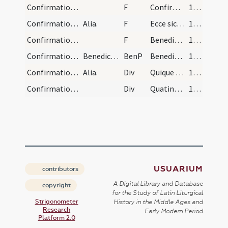
Confirmation/confirmation/3
F
Confirmet vos
132 (64v)
Confirmation/confirmation/4
Alia.
F
Ecce sic benedicetur
132 (64v)
Confirmation/confirmation/5
F
Benedicat vos
132 (64v)
Confirmation/confirmation/1
Benedictio super confirmatos.
BenP
Benedicat vos omnipotens
132 (64v)
Confirmation/confirmation/2
Alia.
Div
Quique eundem
133 (65r)
Confirmation/confirmation/3
Div
Quatinus a cunctis
133 (65r)
USUARIUM
contributors
A Digital Library and Database
copyright
for the Study of Latin Liturgical
Strigonometer
History in the Middle Ages and
Research
Early Modern Period
Platform 2.0