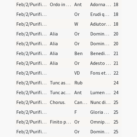
Feb/2/Purificatio BMV/Candlemas
Ordo in Purificatione sanctae Mariae.
Ant
Adorna thalamum tuum Sion
18
Feb/2/Purificatio BMV/Candlemas
Or
Erudi quaesumus Domine plebem tuam ... luce concede.
18
Feb/2/Purificatio BMV/Candlemas
W
Adiutorium
18
Feb/2/Purificatio BMV/Candlemas
Alia
Or
Domine Deus creator caeli et terrae Rex regum ... precioso sanguine tuo.
20
Feb/2/Purificatio BMV/Candlemas
Alia
Or
Domine Deus noster Pater omnipotens lumen indeficiens ... esse munitos.
20
Feb/2/Purificatio BMV/Candlemas
Alia
Ben
Benedico te cera in nomine sanctae Trinitatis
21
Feb/2/Purificatio BMV/Candlemas
Alia
Or
Adesto supplicationibus nostris omnipotens Deus et has candelas tua benedictione perfunde ... veritatis oberret.
21
Feb/2/Purificatio BMV/Candlemas
VD
Fons et origo totius lucis
22
Feb/2/Purificatio BMV/Candlemas
Tunc aspergantur aqua et turificentur a sacerdote.
Rub
24
Feb/2/Purificatio BMV/Candlemas
Tunc accendantur cerei per presbyterum distributi…
Ant
Lumen ad revelationem gentium
24
Feb/2/Purificatio BMV/Candlemas
Chorus.
CantNT
Nunc dimittis
25
Feb/2/Purificatio BMV/Candlemas
F
Gloria Patri
25
Feb/2/Purificatio BMV/Candlemas
Finito psalmo subiungat sacerdos.
Or
Omnipotens sempiterne Deus qui Unigenitum tuum ante tempora ... mereamur irradiari.
25
Feb/2/Purificatio BMV/Candlemas
Or
Domine Iesu Christe qui hodierna die in nostrae carnis ... fideliter diligamus.
25