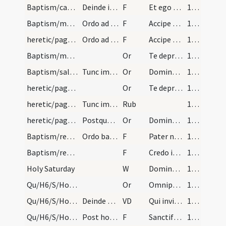
Baptism/catechumen oil/13
Deinde intincto pollice in oleum sanctum crucem i…
F
Et ego linio
115 (56r)
Baptism/marking/14
Ordo ad catechumenum ex pagano faciendum. Gentile…
F
Accipe signum sanctae ... cole Deum
115 (56r)
heretic/pagan/pagan
Ordo ad cathecumenum ex pagano faciendum, gentile…
F
Accipe signum crucis tam in fronte
115 (56r)
Baptism/marking/10
Or
Te deprecor
116 (56v)
Baptism/salt/11
Tunc imponas ori eius salem exorcizatum et dicat…
Or
Domine sancte Pater ... mereatur.
116 (56v)
heretic/pagan/pagan/1
Or
Te deprecor Domine sancte Pater aeterne Deus ut huic famulo tuo qui in huius saeculi nocte ... percipere mereatur.
116 (56v)
heretic/pagan/pagan
Tunc imponas ori eius, salem exorcizatum, et dica…
Rub
116 (56v)
heretic/pagan/pagan/2
Postquam vero medicinam gustaverit, salis et seip…
Or
Domine sancte Pater omnipotens aeterne Deus qui es et eras et permaneas ... servire mereatur.
116 (56v)
Baptism/rendition of Lord's Prayer/15
Ordo baptisterii in Sabbato Sancto Paschae et Pen…
F
Pater noster
117 (57r)
Baptism/redditio symboli/16
F
Credo in Deum
117 (57r)
Holy Saturday
W
Domine apud
117 (57r)
Qu/H6/S/Holy Saturday/baptismal font
Or
Omnipotens ... impleatur effectu.
117 (57r)
Qu/H6/S/Holy Saturday/baptismal font
Deinde excelsior voce dicat.
VD
Qui invisibili
118 (57v)
Qu/H6/S/Holy Saturday/baptismal font
Post hoc sumat chrisma et miscitet cum oleo sanct…
F
Sanctificetur et fecundetur
123 (60r)