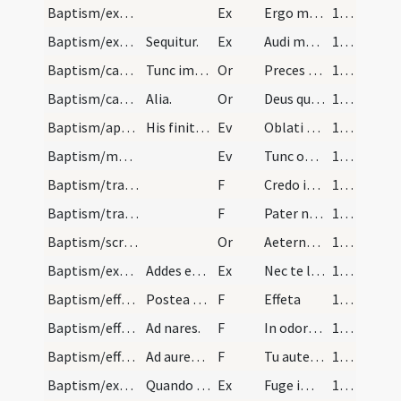
Baptism/exorcism/9
Ex
Ergo maledicte
109 (53r)
Baptism/exorcism/10
Sequitur.
Ex
Audi maledicte
110 (53v)
Baptism/catechumenal initiation/7
Tunc imponat manum super utrrumque dicat hanc ora…
Or
Preces nostras
111 (54r)
Baptism/catechumenal initiation/8
Alia.
Or
Deus qui humani generis
111 (54r)
Baptism/apertio aurium/1
His finitis dicat.
Ev
Oblati sunt
112 (54v)
Baptism/marking/2
Ev
Tunc oblati sunt Iesus parvuli
112 (54v)
Baptism/traditio symboli/8
F
Credo in Deum
113 (55r)
Baptism/tradition of Lord's Prayer/9
F
Pater noster
113 (55r)
Baptism/scrutiny/9
Or
Aeternam ac iustissimam
113 (55r)
Baptism/exorcism/11
Addes etiam istam et catechiza capita singulorum.
Ex
Nec te latet
113 (55r)
Baptism/effeta/10
Postea tangat aurem sinistras singulorum cum sput…
F
Effeta
114 (55v)
Baptism/effeta/11
Ad nares.
F
In odorem suavitatis.
115 (56r)
Baptism/effeta/12
Ad aurem dexteram.
F
Tu autem effugare
115 (56r)
Baptism/exorcism/12
Quando cumque autem voluerit dicat.
Ex
Fuge immunde spiritus et da honorem Deo vivo et vero.
115 (56r)