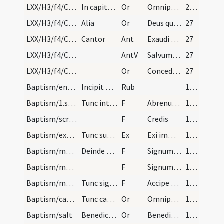
LXX/H3/f4/Cin/Ash Wednesday/blessing of ashes/1
In capite ieiunii. Benedictio cineris. Dominus vo…
Or
Omnipotens sempiterne Deus parce metuentibus ... animae tutelam percipiant. Per
26 (11v)
LXX/H3/f4/Cin/Ash Wednesday/blessing of ashes/2
Alia
Or
Deus qui humiliatione flecteris et satisfactione ... manere intacta decernas. Per
27
LXX/H3/f4/Cin/Ash Wednesday
Cantor
Ant
Exaudi nos Domine
27
LXX/H3/f4/Cin/Ash Wednesday
AntV
Salvum me
27
LXX/H3/f4/Cin/Ash Wednesday/3
Or
Concede nobis Domine praesidia ... muniamur auxiliis. Per
27
Baptism/enrollment
Incipit ordo catechumeni. Vocentur infantes ante…
Rub
101 (49r)
Baptism/1.scrutiny/1
Tunc interroget sacerdos de nominibus singulorum…
F
Abrenuntias Satanae
101 (49r)
Baptism/scrutiny/2
F
Credis
101 (49r)
Baptism/exsufflation/1
Tunc sufflet in faciem singulorum dicens.
Ex
Exi immunde spiritus et da locum Spiritui Sancto Paraclito.
102 (49v)
Baptism/marking/3
Deinde signet frontes infantum cum saliva unum qu…
F
Signum sanctae Crucis
102 (49v)
Baptism/marking/4
F
Signum Salvatoris Domini nostri Iesu Christi in pectus tuum pono.
102 (49v)
Baptism/marking/5
Tunc signet in frontes infantum dicens.
F
Accipe signum sanctae ... cole Deum
102 (49v)
Baptism/catechumenal initiation/1
Tunc catechizet eos his verbis.
Or
Omnipotens ... respicere dignare
103 (50r)
Baptism/salt
Benedictio salis.
Or
Benedic omnipotens
104 (50v)