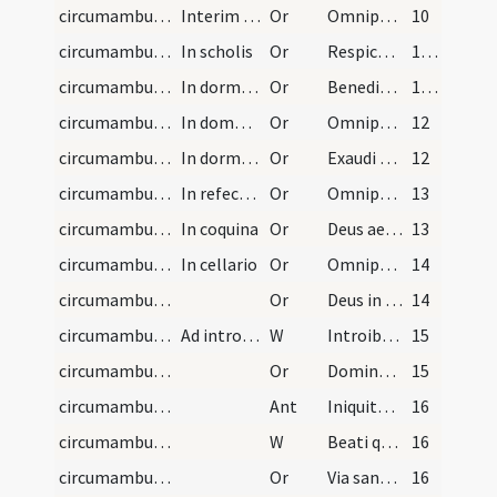
circumambulation/sacrarium/1
Interim dum egreditur basilicam.
Or
Omnipotens et misericors Deus qui sacerdotibus tuis peccatis ... pacis ingressus.
10
circumambulation/schola/2
In scholis
Or
Respice quaesumus Domine ad preces nostras et mentes in hac domo ... mereantur assequi.
11 (4r)
circumambulation/dormitorium/3
In dormitorio
Or
Benedic Domine hoc famulorum tuorum dormitorium ... auxilio muniantur.
11 (4r)
circumambulation/domus infirmorum/4
In domo infirmorum
Or
Omnipotens et misericors Deus quaesumus clementiam tuam ut ad introitum ... referat actionem.
12
circumambulation/dormitorium/5
In dormitorio
Or
Exaudi nos ... mittere dignare sanctum angelum ... hoc dormitorio.
12
circumambulation/refectorium/6
In refectorio
Or
Omnipotens et misericors Deus qui famulos tuos in hac domo alis ... esse mereantur.
13
circumambulation/coquina/7
In coquina
Or
Deus aeterne ante cuius conspectum assistunt ... animal benedictione.
13
circumambulation/cellarium/promptuarium/8
In cellario
Or
Omnipotens et misericors Deus qui ubique es praesens ... largiter infundat.
14
circumambulation/coemeterium/9
Or
Deus in cuius miseratione animae ... fine laetentur.
14
circumambulation/ad introitum/1
Ad introitum ecclesiae
W
Introibo in domum tuam
15
circumambulation/ad introitum/10
Or
Domine Iesu Christe qui introitum portarum Ierusalem ... non est numerus.
15
circumambulation/ad introitum
Ant
Iniquitates nostras
16
circumambulation/ad introitum/2
W
Beati qui habitant in domo tua Domine. In saecula saeculorum.
16
circumambulation/ad introitum/11
Or
Via sanctorum omnium ... Virginis Mariae et omnium sanctorum ... paradisi introire.
16