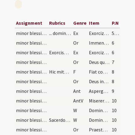
Assignment
Rubrics
Genre
Item
P.N
minor blessing of water/1
... dominicis diebus.
Ex
Exorcizo te creatura salis ... immundus adiuratus.
5 (1r)
minor blessing of water/1
Or
Immensam clementiam tuam ... spiritualis nequitiae.
6
minor blessing of water/2
Exorcismus aquae
Ex
Exorcizo te creatura aquae ... ut fias aqua exorcizata ... angelis suis apostaticis.
6
minor blessing of water/2
Or
Deus qui ad salutem humani generis maxima ... impugnationibus defensa.
7
minor blessing of water
Hic mittatur sal in aquam.
F
Fiat commixtio salis et aquae in nomine
8
minor blessing of water/3
Or
Deus invictae virtutis auctor ... adesse dignetur.
8
minor blessing of water/sprinkling
Ant
Asperges me
9
minor blessing of water/sprinkling
AntV
Miserere mei Deus
10
minor blessing of water/sprinkling/1
W
Domine apud te est fons vitae
10
minor blessing of water/sprinkling/2
Sacerdos in choro stans
W
Dominus vobiscum
10
minor blessing of water/sprinkling/4
Or
Praesta quaesumus Domine nobis per hanc creaturam tuae aspersionem ... saecula saeculorum.
10