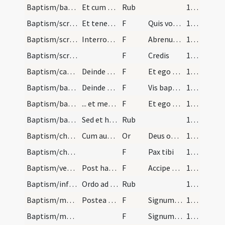
Baptism/baptismal font/1
Et cum vase aureo miscitet ipsum chrisma cum aqua…
Rub
123 (60r)
Baptism/scrutiny/1
Et tenente eo infante, a quo suscipiendus est int…
F
Quis vocaris
124 (60v)
Baptism/scrutiny/2
Interrogat.
F
Abrenuntias Satanae
124 (60v)
Baptism/scrutiny/3
F
Credis
124 (60v)
Baptism/catechumen oil/4
Deinde episcopus vel presbyter faciens crucem cum…
F
Et ego te linio
125 (61r)
Baptism/baptismal font/5
Deinde accipiat infantes a parentis vel matrinis…
F
Vis baptizari?
125 (61r)
Baptism/baptismal font/6
... et mergat semel ... et mergat secundo ... et…
F
Et ego baptizo
125 (61r)
Baptism/baptismal font/2
Sed et hoc in modum crucis facere debet primum in…
Rub
125 (61r)
Baptism/chrism/1
Cum autem infantes elevati fuerint a fonte, pedib…
Or
Deus omnipotens ... qui te regeneravit
126 (61v)
Baptism/chrism/7
F
Pax tibi
126 (61v)
Baptism/vestment/8
Post haec cappam ponat super caput eius dicens.
F
Accipe cappam vestem
126 (61v)
Baptism/infirmity/3
Ordo ad baptizandum infirmum. Si infirmus infans…
Rub
127 (62r)
Baptism/marking/9
Postea suffla in faciem eius dicens.
F
Signum sanctae Crucis ... tuam pono.
127 (62r)
Baptism/marking/10
F
Signum sanctae Crucis ... pectus tuum.
127 (62r)