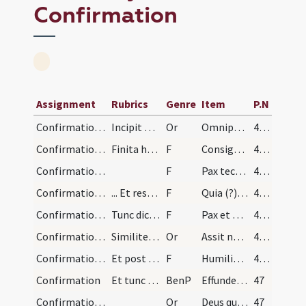
Confirmation
Assignment
Rubrics
Genre
Item
P.N
Confirmation/1
Incipit ordo ad consignandos infantes
Or
Omnipotens sempiterne Deus qui regenerare ... propitiatus aeternam.
46 (22v)
Confirmation/1
Finita hac oratione, interrogantibus diaconibus n…
F
Consigno et confirmo te signo crucis in nomine
46 (22v)
Confirmation/2
F
Pax tecum
46 (22v)
Confirmation/3
... Et respondent ministri: 'Amen'
F
Quia (?) sic benedicetur omnis homo qui timet Dominum.
46 (22v)
Confirmation/4
Tunc dicit ei pontifex: ... Respondent ministri:…
F
Pax et benedictio Dei sit semper tecum
46 (22v)
Confirmation/2
Similiter facit per singulos. Postea dicat oratio…
Or
Assit nobis Domine quaesumus virtus ... operatione confirmet.
46 (22v)
Confirmation/5
Et post hanc orationem annuntiet levita:
F
Humiliate vos ad benedictionem
46 (22v)
Confirmation
Et tunc decantando dicat episcopus super omnes (?…
BenP
Effunde quaesumus Domine super hos famulos tuos ... multitudinem peccatorum.
47
Confirmation/3
Or
Deus qui apostolis tuis Sanctum dedisti Spiritum ... inhabitando perficiat.
47