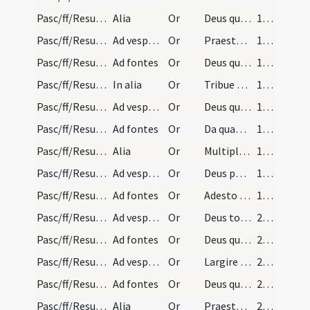
Pasc/ff/Resurrectio Domini/Paschal prayers/3
Alia
Or
Deus qui conspicis familiam tuam
194 (182v)
Pasc/ff/Resurrectio Domini/Paschal prayers/1
Ad vesperas
Or
Praesta quaesumus omnipotens Deus ut huius paschalis festivitatis mirabile
195 (183v)
Pasc/ff/Resurrectio Domini/Paschal prayers/2
Ad fontes
Or
Deus qui nos per paschalia festa laetificas
195 (183v)
Pasc/ff/Resurrectio Domini/Paschal prayers/3
In alia
Or
Tribue quaesumus omnipotens Deus ut illuc
196 (185r)
Pasc/ff/Resurrectio Domini/Paschal prayers/1
Ad vesperas
Or
Deus qui nobis ad celebrandum paschale
197 (185v)
Pasc/ff/Resurrectio Domini/Paschal prayers/2
Ad fontes
Or
Da quaesumus omnipotens Deus ut ecclesia tua et suorum
197 (185v)
Pasc/ff/Resurrectio Domini/Paschal prayers/3
Alia
Or
Multiplica quaesumus Domine fidem
197 (185v)
Pasc/ff/Resurrectio Domini/Paschal prayers/1
Ad vesperas
Or
Deus per quem nobis redemptio venit
198 (186v)
Pasc/ff/Resurrectio Domini/Paschal prayers/2
Ad fontes
Or
Adesto quaesumus Domine familiae tuae et dignanter
198 (186v)
Pasc/ff/Resurrectio Domini/Paschal prayers/1
Ad vesperas
Or
Deus totius conditor creaturae
200 (188r)
Pasc/ff/Resurrectio Domini/Paschal prayers/2
Ad fontes
Or
Deus qui multiplicas ecclesiam tuam
200 (188r)
Pasc/ff/Resurrectio Domini/Paschal prayers/1
Ad vesperas
Or
Largire quaesumus Domine fidelibus tuis indulgentiam
201
Pasc/ff/Resurrectio Domini/Paschal prayers/2
Ad fontes
Or
Deus qui nos exsultantibus animis
201
Pasc/ff/Resurrectio Domini/Paschal prayers/3
Alia
Or
Praesta quesumus omnipotens Deus ut qui gratiam dominicae
201