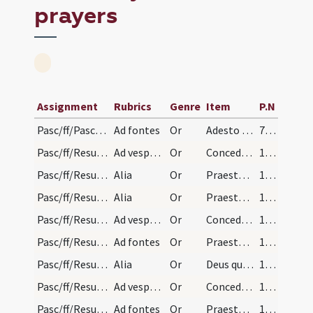
prayers
Assignment
Rubrics
Genre
Item
P.N
Pasc/ff/Paschal prayers
Ad fontes
Or
Adesto quaesumus Domine supplicationibus nostris et in tua misericordia confidentes
73 (62v)
Pasc/ff/Resurrectio Domini/Paschal prayers/1
Ad vesperas
Or
Concede quaesumus omnipotens Deus ut qui resurrectionis dominicae ... ereptionis
190 (178v)
Pasc/ff/Resurrectio Domini/Paschal prayers/2
Alia
Or
Praesta quaesumus omnipotens Deus ut qui resurrectionis dominicae ... innovatione
191 (179v)
Pasc/ff/Resurrectio Domini/Paschal prayers/3
Alia
Or
Praesta quaesumus omnipotens Deus ut qui gratiam dominicae resurrectionis
191 (179v)
Pasc/ff/Resurrectio Domini/Paschal prayers/1
Ad vesperas
Or
Concede quaesumus omnipotens Deus ut qui peccatorum nostrorum pondere
192 (180v)
Pasc/ff/Resurrectio Domini/Paschal prayers/2
Ad fontes
Or
Praesta quaesumus omnipotens Deus ut festa paschalia quae venerando
192 (180v)
Pasc/ff/Resurrectio Domini/Paschal prayers/3
Alia
Or
Deus qui populum tuum de hostis
192 (180v)
Pasc/ff/Resurrectio Domini/Paschal prayers/1
Ad vesperas
Or
Concede quaesumus omnipotens Deus ut qui pachalia festivitatis
194 (182v)
Pasc/ff/Resurrectio Domini/Paschal prayers/2
Ad fontes
Or
Praesta quaesumus omnipotens Deus ut per haec paschalia festa
194 (182v)