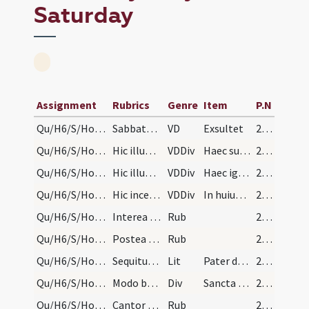
Saturday
Assignment
Rubrics
Genre
Item
P.N
Qu/H6/S/Holy Saturday
Sabbato Sancto circa sextam cornibus excitamur ut…
VD
Exsultet
234 (bb3v)
Qu/H6/S/Holy Saturday/1
Hic illuminantur cerei candelabrorum ambo etc.
VDDiv
Haec sunt enim festa paschalia
234 (bb3v)
Qu/H6/S/Holy Saturday/2
Hic illuminatur cereus benedictus, sive cereus pa…
VDDiv
Haec igitur nox est
235
Qu/H6/S/Holy Saturday/3
Hic incensatur cereus.
VDDiv
In huius igitur noctis gratia
235
Qu/H6/S/Holy Saturday
Interea pontifex induitur simpliciter sicut feria…
Rub
236
Qu/H6/S/Holy Saturday/1
Postea exuitur casula pontifex vel sacerdos et in…
Rub
241
Qu/H6/S/Holy Saturday
Sequitur litania
Lit
Pater de caelis Deus
242
Qu/H6/S/Holy Saturday
Modo benedicat fontem.
Div
Sancta Maria ora
243
Qu/H6/S/Holy Saturday/2
Cantor finita litania incipiat sollemniter ad mis…
Rub
244