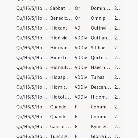
Qu/H6/S/Holy Saturday/1
Sabbato Sancto benedictio ignis novi
Or
Domine sancte Pater omnipotens aeterne Deus benedicentibus nobis ignem ... per ministerium nostrum.
244
Qu/H6/S/Holy Saturday/2
Benedictio fontium Sabbato Sancto et Pentecostes.…
Or
Omnipotens sempiterne Deus adesto magnae pietatis ... impleatur effectu.
244
Qu/H6/S/Holy Saturday
Hic cantatur praefatio:
VD
Qui invisibili potentia
244
Qu/H6/S/Holy Saturday/1
Hic dividatur aqua in modum crucis:
VDDiv
Qui hanc aquam regenerandis
245
Qu/H6/S/Holy Saturday/2
Hic manu tangitur aqua:
VDDiv
Sit haec sancta et innocens creatura
245
Qu/H6/S/Holy Saturday/3
Hic extrahat sacerdos aquam in quattuor partes in…
VDDiv
Qui te in deserto amaram
246
Qu/H6/S/Holy Saturday/4
Hic mutat vocem quasi lectionem legens et insuffl…
VDDiv
Haec nobis praecepta servantibus
246
Qu/H6/S/Holy Saturday/5
Hic aspira ter:
VDDiv
Tu has simplices aquas
246
Qu/H6/S/Holy Saturday/6
Hic mittatur cereus in aquam. Et sacerdos dicat e…
VDDiv
Descendat in hanc plenitudinem
246
Qu/H6/S/Holy Saturday/7
Hic tollatur cereus:
VDDiv
Hic omnium peccatorum maculae deleantur
246
Qu/H6/S/Holy Saturday/1
Quando mittitur oleum in aquam:
F
Commixtio oleo unctionis et aquae baptismatis in nomine Patris
246
Qu/H6/S/Holy Saturday/2
Quando mittitur chrisma in fontem:
F
Commixtio chrismatis sanctificationis et olei unctionis et aquae baptismatis sanctificetur et fecundetur fons iste in nomine Patris
246
Qu/H6/S/Holy Saturday/3
Cantor finita litania incipiat sollemniter ad mis…
F
Kyrie eleison
247
Qu/H6/S/Holy Saturday/4
Tunc signa pulsentur.
F
Gloria in excelsis
247