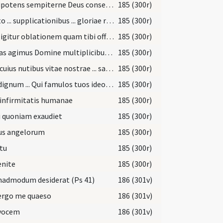
Omnipotens sempiterne Deus conservator animarum qui quos diligis corripis ... repraesentari mereatur.
185 (300r)
Adesto ... supplicationibus ... gloriae regnum.
185 (300r)
Hanc igitur oblationem quam tibi offerimus pro famulo tuo ill. ut des ei caeleste desiderium ... omnium delictorum.
185 (300r)
Gratias agimus Domine multiplicibus largitatibus ... mereatur ad vitam.
185 (300r)
Deus cuius nutibus vitae nostrae ... salute laetemur.
185 (300r)
Vere dignum ... Qui famulos tuos ideo corporaliter verberas ... infirmitatis salutem.
185 (300r)
infirmitatis humanae
185 (300r)
i quoniam exaudiet
185 (300r)
us angelorum
185 (300r)
itu
185 (300r)
enite
185 (300r)
admodum desiderat (Ps 41)
186 (301v)
ergo me quaeso
186 (301v)
 vocem
186 (301v)