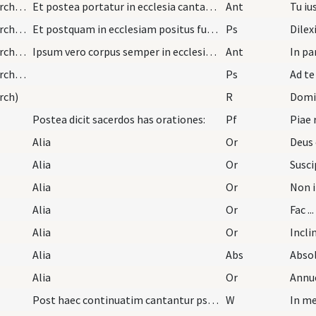
exodiastic rites/procession (from house to church)/1
Et postea portatur in ecclesia cantantibus
Ant
Tu iu
exodiastic rites/procession (from house to church)/2
Et postquam in ecclesiam positus fuerit oratur pr…
Ps
Dilex
exodiastic rites/procession (from house to church)/3
Ipsum vero corpus semper in ecclesia debet esse u…
Ant
In p
exodiastic rites/procession (from house to church)/3
Ps
Ad te
rch)
R
Domi
Postea dicit sacerdos has orationes:
Pf
Alia
Or
Alia
Or
Susci
Alia
Or
Alia
Or
Fac ..
Alia
Or
Alia
Abs
Absol
Alia
Or
Annue
Post haec continuatim cantantur psalmi et postea…
W
In m