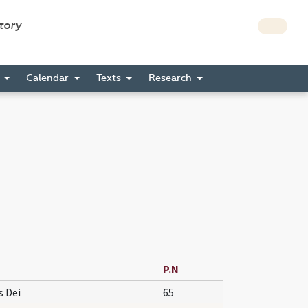
story
s
Calendar
Texts
Research
P.N
s Dei
65