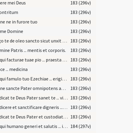
ere mei Deus
183 (296v)
contritum
183 (296v)
e ne in furore tuo
183 (296v)
 me Domine
183 (296v)
Inungo te de oleo sancto sicut unxit Samuel David ... Spiritus Sancti.
183 (296v)
mine Patris ... mentis et corporis.
183 (296v)
Deus qui facturae tuae pio ... praesta medicinam.
183 (296v)
ce ... medicina
183 (296v)
Deus qui famulo tuo Ezechiae ... erigiat ad salutem.
183 (296v)
Domine sancte Pater omnipotens aeterne Deus qui es via veritas ... sanguinis Filii tui.
183 (296v)
Benedicat te Deus Pater sanet te ... vitam perducat.
183 (296v)
Benedicere et sanctificare digneris ... caelesti benedictione.
183 (296v)
Benedicat te Deus Pater et custodiat te ... det tibi pacem.
183 (296v)
Deus qui humano generi et salutis ... in anima per haec sacrificia sentiat.
184 (297v)