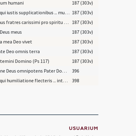
tum humani
187 (303v)
Deus qui iustis supplicationibus ... muneris portionem.
187 (303v)
Oremus fratres carissimi pro spiritu cari nostri ill. quem Dominus de laqueo ... resuscitari faciat.
187 (303v)
 Deus meus
187 (303v)
a mea Deo vivet
187 (303v)
ate Deo omnis terra
187 (303v)
temini Domino (Ps 117)
187 (303v)
Domine Deus omnipotens Pater Domini nostri Iesu Christi qui dignatus es hunc famulum tuum ab errore et mendacio haeretice ... Spiritu timoris tui ut in nomine Domini nostri Iesu Christi signo crucis signetur in vitam aeternam.
396
Deus qui humiliatione flecteris ... intacta decernas.
398
USUARIUM