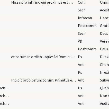
Missa pro infirmo qui proximus est morti
Coll
Secr
Infracan
Postcomm
Secr
VD
Postcomm
Deus 
et totum in ordien usque: Ad Dominum cum tribular…
Ps
Dilex
Ant
Chor
Ps
In ex
Incipit ordo defunctorum. Primitus enim ut anima…
Ant
Subv
exodiastic rites/procession (from house to church)/1
Ps
Quem
exodiastic rites/procession (from house to church)/4
Ant
Non 
exodiastic rites/procession (from house to church)/2
Ant
Audi