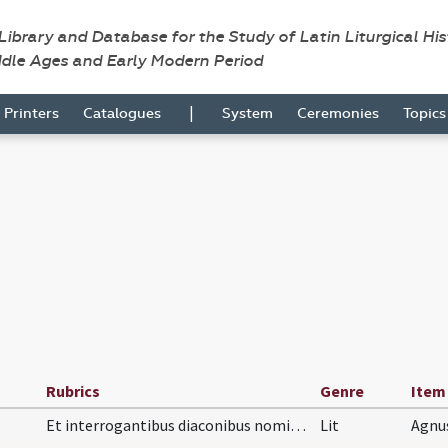
 Library and Database for the Study of Latin Liturgical Hi
ddle Ages and Early Modern Period
|
Printers
Catalogues
System
Ceremonies
Topic
Rubrics
Genre
Item
Et interrogantibus diaconibus nomina singulorum p…
Lit
Agnu