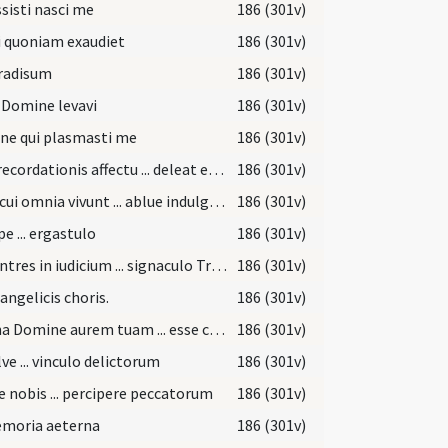
ssisti nasci me
186 (301v)
i quoniam exaudiet
186 (301v)
aradisum
186 (301v)
 Domine levavi
186 (301v)
ne qui plasmasti me
186 (301v)
Piae recordationis affectu ... deleat et abstergat.
186 (301v)
Deus cui omnia vivunt ... ablue indulgendo.
186 (301v)
pe ... ergastulo
186 (301v)
Non intres in iudicium ... signaculo Trinitatis.
186 (301v)
. angelicis choris.
186 (301v)
Inclina Domine aurem tuam ... esse consortem.
186 (301v)
ve ... vinculo delictorum
186 (301v)
 nobis ... percipere peccatorum
186 (301v)
emoria aeterna
186 (301v)