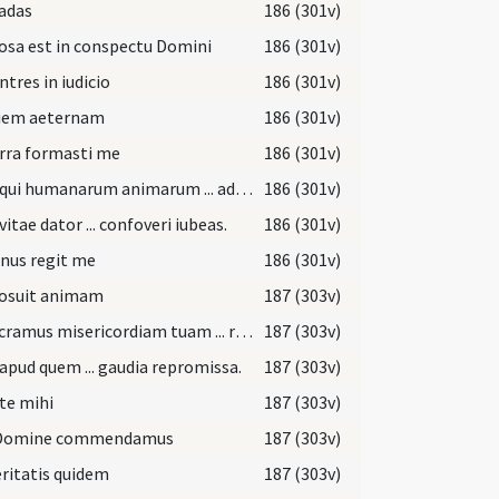
adas
186 (301v)
osa est in conspectu Domini
186 (301v)
ntres in iudicio
186 (301v)
iem aeternam
186 (301v)
rra formasti me
186 (301v)
Deus qui humanarum animarum ... adunari consortiis.
186 (301v)
vitae dator ... confoveri iubeas.
186 (301v)
nus regit me
186 (301v)
posuit animam
187 (303v)
Obsecramus misericordiam tuam ... resuscitari iubeas.
187 (303v)
apud quem ... gaudia repromissa.
187 (303v)
te mihi
187 (303v)
 Domine commendamus
187 (303v)
ritatis quidem
187 (303v)