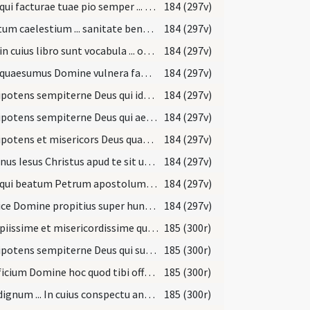
Deus qui facturae tuae pio semper ... concede medicinam.
184 (297v)
Virtutum caelestium ... sanitate benedicat.
184 (297v)
Deus in cuius libro sunt vocabula ... optabilem sanitatem.
184 (297v)
Sana quaesumus Domine vulnera famuli tui aegritudinis ... adunari consortio.
184 (297v)
Omnipotens sempiterne Deus qui ideo delinquentibus occasionem ... sanus appareat.
184 (297v)
Omnipotens sempiterne Deus qui aegritudines animarum depellis ... reparentur officia.
184 (297v)
Omnipotens et misericors Deus quaesumus immensam pietatem tuam ... referant actionem.
184 (297v)
Dominus Iesus Christus apud te sit ut te reficiat ... ut te benedicat.
184 (297v)
Deus qui beatum Petrum apostolum tuum misisti ... medela subveniat.
184 (297v)
Respice Domine propitius super hunc famulum tuum et opem ... nomini sancto tuo.
184 (297v)
Deus piissime et misericordissime qui quos diligis corripis ... precamur tribuas.
185 (300r)
Omnipotens sempiterne Deus qui subvenis laborantibus ... gloriam nominis tui
185 (300r)
Sacrificium Domine hoc quod tibi offerimus placatus intende et famulum tuum illum ex adversa ... concede medicinam.
185 (300r)
Vere dignum ... In cuius conspectu angelus Raphael ... mereatur habere.
185 (300r)