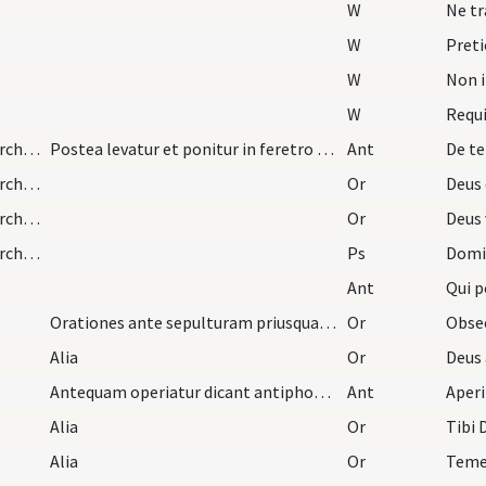
W
Ne tr
W
Preti
W
Non i
W
Requ
exodiastic rites/procession (from house to church)/4
Postea levatur et ponitur in feretro et postquam…
Ant
De te
exodiastic rites/procession (from house to church)/18
Or
exodiastic rites/procession (from house to church)/17
Or
Deus 
exodiastic rites/procession (from house to church)/5
Ps
Domi
Ant
Qui 
Orationes ante sepulturam priusquam sepeliatur
Or
Alia
Or
Deus 
Antequam operiatur dicant antiphonam
Ant
Aperi
Alia
Or
Tibi
Alia
Or
Teme