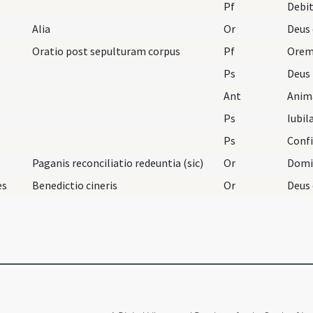
Pf
Debi
Alia
Or
Oratio post sepulturam corpus
Pf
Ps
Deus
Ant
Anim
Ps
Iubil
Ps
Confi
Paganis reconciliatio redeuntia (sic)
Or
es
Benedictio cineris
Or