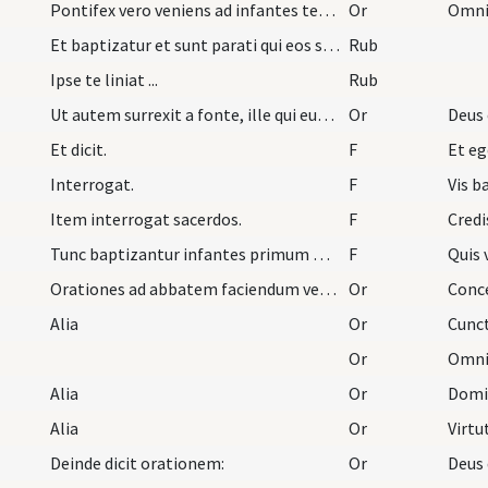
Pontifex vero veniens ad infantes tenente archidi…
Or
Omnip
Et baptizatur et sunt parati qui eos suscepturi s…
Rub
Ipse te liniat ...
Rub
Ut autem surrexit a fonte, ille qui eum suscipit…
Or
Deus
Et dicit.
F
Et eg
Interrogat.
F
Vis b
Item interrogat sacerdos.
F
Credi
Tunc baptizantur infantes primum masculi, deinde…
F
Quis 
Orationes ad abbatem faciendum vel abbatissam
Or
Alia
Or
Or
Alia
Or
Alia
Or
Deinde dicit orationem:
Or