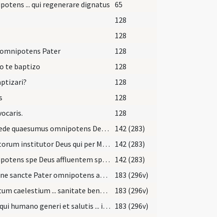
otens ... qui regenerare dignatus
65
128
128
 omnipotens Pater
128
o te baptizo
128
aptizari?
128
s
128
vocaris.
128
Concede quaesumus omnipotens Deus ut famulum tuum ill... quem ad regimen animarum elegimus gratiae tuae dono prosequere ut te largiente cum ipsa ibi nostra electione placeamus
142 (283)
Cunctorum institutor Deus qui per Moysen famulum tuum ad gubernandas ecclesias praepositos instituisti tibi supplices effundimus preces teque devotis mentibus exoramus ... intra in gaudium Domini tui quod ipse
142 (283)
Omnipotens spe Deus affluentem spiritum tuae benedictionis super famulum tuum ill.. nobis orantibus propitius infunde ut qui per manus nostrae hodie impositionem abba instituitur ... et caelestium thesaurorum donativa perveniat.
142 (283)
Domine sancte Pater omnipotens aeterne Deus qui fragilitatem condicionis ... perfecta reparetur.
183 (296v)
Virtutum caelestium ... sanitate benedicat.
183 (296v)
Deus qui humano generi et salutis ... in anima sentiat.
183 (296v)