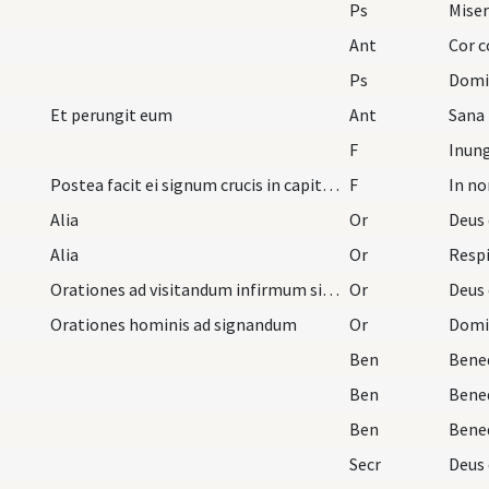
Ps
Miser
Ant
Cor 
Ps
Domin
Et perungit eum
Ant
Sana
F
Postea facit ei signum crucis in capite de oleo b…
F
In no
Alia
Or
Alia
Or
Respi
Orationes ad visitandum infirmum sive unguendum o…
Or
Orationes hominis ad signandum
Or
Ben
Ben
Ben
Secr