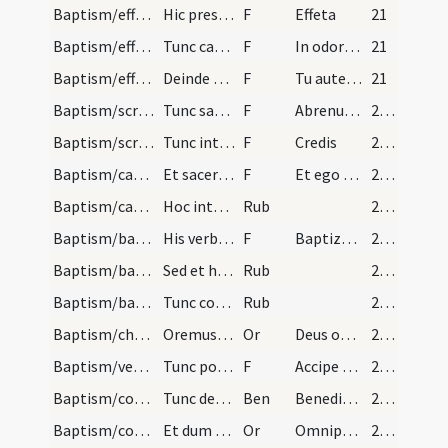
Baptism/effeta/3
Hic presbyter duos digitos suos pollicem et indic…
F
Effeta
21
Baptism/effeta/4
Tunc capiens nares infantes dicat.
F
In odorem suavitatis.
21
Baptism/effeta/5
Deinde tenens pinnulam dextrae auris dicat.
F
Tu autem effugare
21
Baptism/scrutiny/6
Tunc sacerdos infantem tenentibus in brachiis sui…
F
Abrenuntias Satanae
25 (20v)
Baptism/scrutiny/7
Tunc interroget eum de credulitate sua.
F
Credis
25 (20v)
Baptism/catechumen oil/8
Et sacerdos infantem nominans faciat crucem cum o…
F
Et ego te linio
26 (21v)
Baptism/catechumen oil/2
Hoc inter scapulas dicat. His ita per ordinem ges…
Rub
26 (21v)
Baptism/baptismal font/9
His verbis baptizat... et intinguat semel. Et Fil…
F
Baptizo te
26 (21v)
Baptism/baptismal font
Sed et hoc in modum crucis faciat. Primum in orie…
Rub
26 (21v)
Baptism/baptismal font/3
Tunc compatres singulorum accpiant eos pedibus in…
Rub
26 (21v)
Baptism/chrism/8
Oremus ... Hic presbyter cum chrismate faciat cru…
Or
Deus omnipotens Pater
27 (22v)
Baptism/vestment/12
Tunc ponit cappam super caput eius dicens.
F
Accipe vestem
27 (22v)
Baptism/confirmation/13
Tunc demum extrahatur infans a fonte. Episcopus s…
Ben
Benedicat tibi
27 (22v)
Baptism/communion/11
Et dum missa celebratur in ecclesia manens et tam…
Or
Omnipotens ... tuae veritatem.
29 (24v)