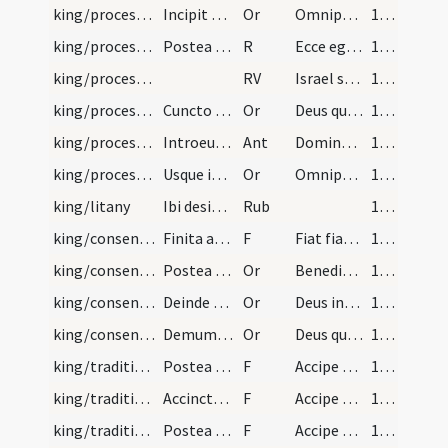
king/procession/1
Incipit ordo ad regem benedicendum quando novus a…
Or
Omnipotens sempiterne Deus qui famulum tuum ... non recedat.
102
king/procession
Postea suscipiant illum duo episcopi dextera laev…
R
Ecce ego mitto angelum
102
king/procession
RV
Israel si me auderis
102
king/procession/2
Cuncto autem vulgo sequente. Ad ostium autem eccl…
Or
Deus qui scis genus humanum ... valeat et prodesse. Per
102
king/procession
Introeuntes autem praecedentes clerici decantent…
Ant
Domine salvum fac regem ... qua in vocaverimus te.
102
king/procession/3
Usque introitum chori. Tunc episcopus metropolita…
Or
Omnipotens sempiterne Deus caelestium terrestriumque moderator ... pervenire mereatur. Per
102
king/litany
Ibi designatus ante chorum princeps pallium et ar…
Rub
102
king/consensus/1
Finita autem litania erigant se. sublatus autem p…
F
Fiat fiat fiat amen
102
king/consensus/4
Postea vero devote eo inclinato dicatur ab episco…
Or
Benedic Domine hunc regem ... glorietur in regno.
103
king/consensus/5
Deinde ab alio episcopo dicatur haec oratio.
Or
Deus inenarrabilis auctor mundi ... in pace victores. Quod ipse
103
king/consensus/6
Demum tunc ab episcopo metropolitano de oleo sanc…
Or
Deus qui es iustorum gloria ... gaudia mereatur. Per eundem Dominum nostrum
104
king/traditio instrumentorum/2
Postea ab episcopis ensem accipiat et cum ense to…
F
Accipe gladium ... merearis regnare. Qui
104
king/traditio instrumentorum/3
Accinctus autem ense similiter ab illis armillis…
F
Accipe regiae dignitatis anulum ... glorieris per aevum. Per
105
king/traditio instrumentorum/4
Postea sceptrum et baculum accipiat dicente sibi…
F
Accipe virgam aequitatis atque virtutis ... prae participibus suis. Iesum Christum
105