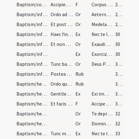
Baptism/communion/16
Accipiente Eucharistiam dicatur.
F
Corpus Domini
29 (24v)
Baptism/infirmity/12
Ordo ad baptizandum infirmum infantes. Quando inf…
Or
Aeternam ac iustissimam
29 (24v)
Baptism/infirmity/13
Et post illam sequitur ista oratio.
Or
Medelam tuam
29 (24v)
Baptism/infirmity/10
Haec finita dicit Symbolum et Orationem Dominicam…
Ex
Nec te latet
30
Baptism/infirmity/14
Et non dicas illam benedictionem maiorem ad fonte…
Or
Exaudi nos ... mereatur aeternam.
30
Baptism/infirmity/11
Ex
Exorcizo te creatura aquae in nomine Domini Iesu Christi Filii Dei vivi et Spiritus Sancti si quod phantasma si qua virtus inimici si qua incursio diaboli es eradicare et effugare ab hac creatura aquae ut fiat fons aquae salientis in vitam aeternam et cum baptizatus fuerit hic Domini famulus N. fiat templum Dei vivi et Spiritus Sanctus habitet in eo in remissionem omnium peccatorum in nomine Domini nostri Iesu Christi qui venturus est iudicare vivos et mortuos et saeculum per ignem. Amen.
30
Baptism/infirmity/15
Tunc baptizas sicut ordo est et linis eum de chri…
Or
Deus Pater omnipotens
31 (26v)
Baptism/infirmity/4
Postea communicas eum. Et si episcopus ad fuerit,…
Rub
31 (26v)
Baptism/heretic/5
Ordo qualiter paganus baptizari debeat si ex gent…
Rub
31 (26v)
Baptism/heretic/12
Gentilem hominem cum susceperis in primis catechi…
Ex
Exi immunde spiritus et da locum Spiritui Sancto Paraclito.
31 (26v)
Baptism/heretic/18
Et facis crucem in fronte eius et imponis manum s…
F
Accipe signum sanctae ... cole Deum
31 (26v)
Baptism/heretic/16
Or
Te deprecor
32
Baptism/heretic/17
Or
Domine sancte Pater ... mereatur.
32
Baptism/heretic/13
Tunc manum super caput eius et canta Pater noster…
Ex
Nec te latet
33