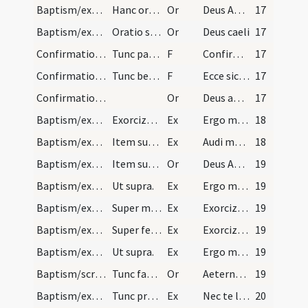
Baptism/exorcism/3
Hanc orationem dicat super masculos faciens cruce…
Or
Deus Abraham ... qui Moysi
17
Baptism/exorcism/4
Oratio super feminas faciendo crucem in frontibus…
Or
Deus caeli
17
Confirmation/1
Tunc patrinus eius et baptizatus et confirmatus i…
F
Confirmo te
17
Confirmation/2
Tunc benedicat eum his verbis.
F
Ecce sic benedicetur
17
Confirmation/2
Or
Deus apostolis tuis
17
Baptism/exorcism/3
Exorcizmus ad effugandum a baptizandis inimicum d…
Ex
Ergo maledicte
18
Baptism/exorcism/4
Item super masculos faciens crucem et dicat.
Ex
Audi maledicte
18
Baptism/exorcism/5
Item super feminas faciens crucem.
Or
Deus Abraham ... qui tribus
19
Baptism/exorcism/5
Ut supra.
Ex
Ergo maledicte
19
Baptism/exorcism/6
Super masculos faciens crucem dicat.
Ex
Exorcizo te immunde ... qui pedibus
19
Baptism/exorcism/7
Super feminas dicat.
Ex
Exorcizo te immunde ... qui caeco
19
Baptism/exorcism/8
Ut supra.
Ex
Ergo maledicte
19
Baptism/scrutiny/6
Tunc faciens crucem super masculos et feminas dic…
Or
Aeternam ac iustissimam
19
Baptism/exorcism/9
Tunc presbyter tenens manum super capita infantes…
Ex
Nec te latet
20