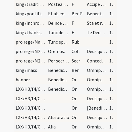
king/traditio instrumentorum/5
Postea metropolitanus verenter coronam capiti reg…
F
Accipe coronam ... sine fine glorieris.
105
king/pontifical blessing
Et ab eo statim dicatur benedictio super eum quae…
BenP
Benedicat tibi Dominus custodiatque ... potiri mereantur. Quod ipse
106
king/inthronisation/6
Deinde coronatus honorifice per chorum ducatur ab…
F
Sta et retine locum ... regnare faciat. Iesus Christus
106
king/thanksgiving
Tunc det illis oscula pacis. Cunctus autem coetus…
H
Te Deum laudamus
107 (102v)
pro rege/Mass Propers/mass
Tunc episcopus metropolitanus missam celebret ple…
Rub
107 (102v)
pro rege/M2/Mass Propers/mass
Oremus.
Coll
Deus qui miro ... placere praevaleat.
107 (102v)
pro rege/M2/Mass Propers/mass
Per secreta
Secr
Concede quaesumus omnipotens ... reddatur acceptus
107 (102v)
king/mass
Benedictio
Ben
Omnipotens Deus qui te populi sui ... dispensatione redemptus. Amen
107 (102v)
banner
Benedictio vexilli bellici
Or
Omnipotens sempiterne Deus qui es cunctorum benedictio ... in te praestas auxilium. Per Dominum nostrum
116
LXX/H3/f4/Cin/Ash Wednesday/blessing of ashes/1
Benedictio cineris in diebus ieiuniorum
Or
Omnipotens sempiterne Deus parce metuentibus ... animae tutelam percipiant. Per
133
LXX/H3/f4/Cin/Ash Wednesday/blessing of ashes/2
Or
Deus qui non mortem ... misericorditer consequi mereamur. Per
134
LXX/H3/f4/Cin/Ash Wednesday/blessing of ashes
Or
[Benedic Domine creaturam istam cineris ... peccatorum liberati. Per]
134
LXX/H3/f4/Cin/Ash Wednesday/blessing of ashes/3
Alia oratio
Or
Deus qui humiliatione flecteris ... intactos manere decernas. Per
134
LXX/H3/f4/Cin/Ash Wednesday/blessing of ashes/4
Alia
Or
Omnipotens sempiterne Deus qui Ninivitis in cinere ... prosequamur obtentu. Per
135