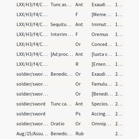
LXX/H3/f4/Cin/Ash Wednesday/1
Tunc aspargantur aqua benedicta. Sequitur antipho…
Ant
Exaudi nos Domine
135
LXX/H3/f4/Cin/Ash Wednesday/1
F
[Memento homo quia cinis es]
135
LXX/H3/f4/Cin/Ash Wednesday/2
Sequitur et alia
Ant
Immutemur
135
LXX/H3/f4/Cin/Ash Wednesday/2
Interim dum hae canuntur, ponendi sunt cineres su…
F
Oremus
135
LXX/H3/f4/Cin/Ash Wednesday/5
Or
Concede nobis Domine praesidia ... muniamur auxiliis. Per
135
LXX/H3/f4/Cin/Ash Wednesday/3
[Ad processionem antiphona]
Ant
[Iuxta vestibulum]
135
LXX/H3/f4/Cin/Ash Wednesday
R
[Emendemus]
135
soldier/sword/1
Benedictio ensis noviter succinti
Or
Exaudi Domine preces nostras et hunc ensem ... sit pavor terror et formido. Per
226
soldier/sword/2
Or
Famulum tuum quaesumus Domine pietatis ... illaesum custodiat. Per
227
soldier/sword/3
Or
[Benedic Domine sancte Pater omnipotens aeterne Deus per invocationem ... semper maneat illaesus. Per eundem]
227
soldier/sword
Tunc cantentur istae antiphonae
Ant
Speciosus forma prae filiis hominum
227
soldier/sword
Ps
Accingere gladio tuo super femur tuum potentissime
227
soldier/sword/4
Oratio
Or
Omnipotens sempiterne Deus qui famulum tuum N. eminenti ... bellorum turbatur. Per
227
Aug/15/Assumptio BMV/herbs
Benedictio super herbas in assumptione
Rub
243