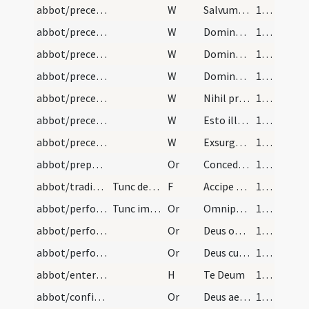
abbot/preces/1
W
Salvum fac
101
abbot/preces/2
W
Dominus conservet
101
abbot/preces/3
W
Dominus custodiat introitum
101
abbot/preces/4
W
Dominus custodiat te
101
abbot/preces/5
W
Nihil proficiat
101
abbot/preces/6
W
Esto illi Domine
101
abbot/preces/7
W
Exsurge Domine
101
abbot/preparatory prayers/1
Or
Concede quaesumus omnipotens Deus affectui nostro tuae miserationis effectum et famulum tuum quem ad regimen ... nostra electione placeamus.
101
abbot/traditio instrumentorum/3
Tunc det ei regulam dicens
F
Accipe regulam a sanctis patribus
101
abbot/performative prayers/2
Tunc imponat manum super caput eius dicens hanc o…
Or
Omnipotens spe Deus affluentem spiritum tuae benedictionis famulo tuo nobis orantibus propitiatus ... donativa perveniat.
101
abbot/performative prayers/3
Or
Deus omnium fidelium pastor et rector famulum tuum ... perveniat sempiternam .
101
abbot/performative prayers/4
Or
Deus cui omnis potestas et dignitas famulatur ... placere contendat.
101
abbot/entering into possession
H
Te Deum
101
abbot/confirmatory prayers/5
Or
Deus aeternae lucis inventor omnipotentiam tuam supplici prece deposcimus ... nostra electione placeamus.
101