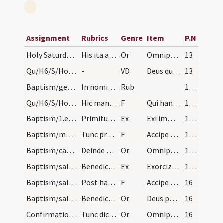
Assignment
Rubrics
Genre
Item
P.N
Holy Saturday/baptismal font/7
His ita ante ianuam gestis inferantur de? infante…
Or
Omnipotens .... impleatur effectu.
13
Qu/H6/S/Holy Saturday/baptismal font
-
VD
Deus qui invisibili
13
Baptism/general rules/1
In nomine sanctae et individuae Trinitatis incipi…
Rub
14 (9v)
Qu/H6/S/Holy Saturday/baptismal font
Hic manum crucem fac in aqua.
F
Qui hanc aquam
14 (9v)
Baptism/1.exsufflation/1
Primitus statuuntur ante ianuas ecclesiae masculi…
Ex
Exi immunde spiritus et da locum Spiritui Sancto.
15 (11r)
Baptism/marking/1
Tunc presbyter nomen imponat singulis facta cruce…
F
Accipe signaculum Dei Patris et Filii et Spiritus Sancti.
15 (11r)
Baptism/catechumenal initiation/1
Deinde dicat super eos orationem hanc.
Or
Omnipotens … percepta medicina.
15 (11r)
Baptism/salt/2
Benedictio salis dandum catechuminis.
Ex
Exorcizo te creatura salis
15 (11r)
Baptism/salt/2
Post hanc orationem nominatis singulis infantibus…
F
Accipe salem
16
Baptism/salt/2
Benedictio post datum salis tam super masculos qu…
Or
Deus patrum nostrorum
16
Confirmation/1
Tunc dicat episcopus.
Or
Omnipotens ... qui regenerare dignatus
16