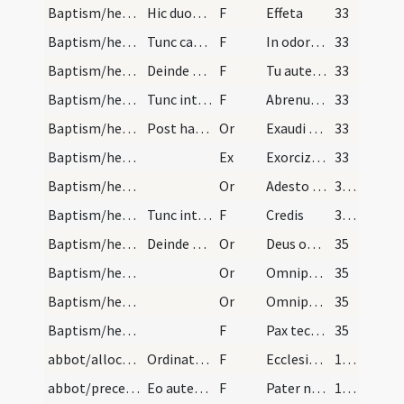
Baptism/heretic/19
Hic duos digitos suos id est pollicem et indicem…
F
Effeta
33
Baptism/heretic/20
Tunc capiens nares infantes dicat.
F
In odorem suavitatis.
33
Baptism/heretic/21
Deinde tenens pinnulam dextrae auris dicat.
F
Tu autem effugare
33
Baptism/heretic/22
Tunc interroga si renuntiet diabolo et omnibus po…
F
Abrenuntias Satanae
33
Baptism/heretic/18
Post haec sequitur ista oratio.
Or
Exaudi nos ... mereatur aeternam.
33
Baptism/heretic/14
Ex
Exorcizo te creatura aquae
33
Baptism/heretic
Or
Adesto Domine ... impleatur auxilio.
34 (30r)
Baptism/heretic/23
Tunc interroga eum de credulitate sua ita.
F
Credis
34 (30r)
Baptism/heretic/20
Deinde sequitur ... ut supra.
Or
Deus omnipotens ... qui te regeneravit
35
Baptism/heretic/21
Or
Omnipotens ... qui regenerasti
35
Baptism/heretic/22
Or
Omnipotens et misericors Deus ... tribuas sanitatem.
35
Baptism/heretic/24
F
Pax tecum.
35
abbot/allocution/1
Ordinatione abbatis. Ex canone Theodori archiepis…
F
Ecclesiae nostrae ...
100 (96r)
abbot/preces/2
Eo autem profitentem pro viribus se haec adimpler…
F
Pater noster
101