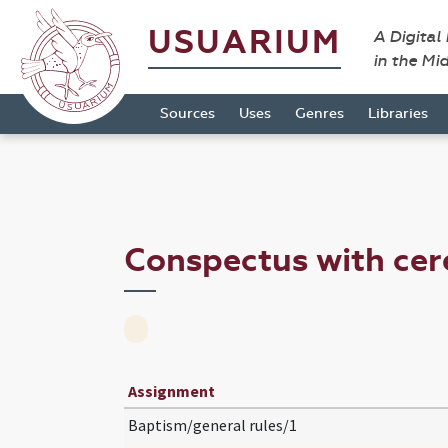
USUARIUM
A Digital
in the Mi
Sources
Uses
Genres
Libraries
Conspectus with ce
Assignment
Baptism/general rules/1