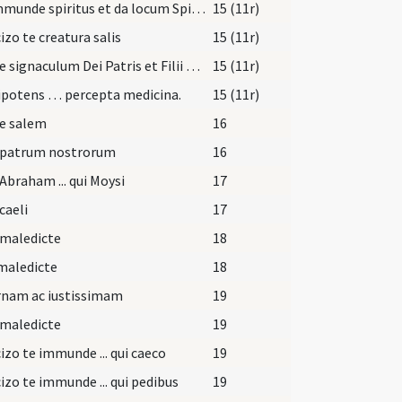
Exi immunde spiritus et da locum Spiritui Sancto.
15 (11r)
izo te creatura salis
15 (11r)
Accipe signaculum Dei Patris et Filii et Spiritus Sancti.
15 (11r)
potens … percepta medicina.
15 (11r)
pe salem
16
 patrum nostrorum
16
Abraham ... qui Moysi
17
caeli
17
 maledicte
18
maledicte
18
rnam ac iustissimam
19
 maledicte
19
izo te immunde ... qui caeco
19
izo te immunde ... qui pedibus
19