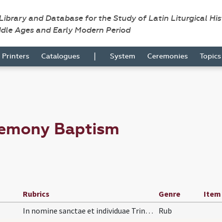
 Library and Database for the Study of Latin Liturgical Hi
ddle Ages and Early Modern Period
|
Printers
Catalogues
System
Ceremonies
Topic
remony Baptism
Rubrics
Genre
Item
In nomine sanctae et individuae Trinitatis incipi…
Rub