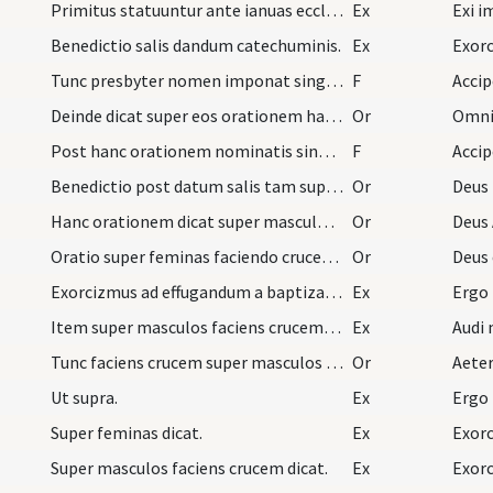
Primitus statuuntur ante ianuas ecclesiae masculi…
Ex
Benedictio salis dandum catechuminis.
Ex
Exorc
Tunc presbyter nomen imponat singulis facta cruce…
F
Deinde dicat super eos orationem hanc.
Or
Omni
Post hanc orationem nominatis singulis infantibus…
F
Acci
Benedictio post datum salis tam super masculos qu…
Or
Deus
Hanc orationem dicat super masculos faciens cruce…
Or
Deus 
Oratio super feminas faciendo crucem in frontibus…
Or
Deus 
Exorcizmus ad effugandum a baptizandis inimicum d…
Ex
Ergo
Item super masculos faciens crucem et dicat.
Ex
Audi 
Tunc faciens crucem super masculos et feminas dic…
Or
Aete
Ut supra.
Ex
Ergo
Super feminas dicat.
Ex
Exorc
Super masculos faciens crucem dicat.
Ex
Exorc