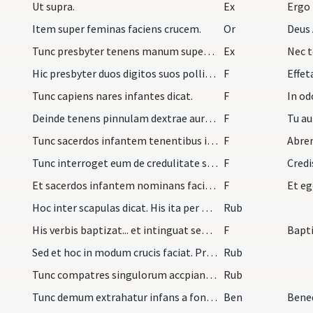
Ut supra.
Ex
Ergo
Item super feminas faciens crucem.
Or
Deus 
Tunc presbyter tenens manum super capita infantes…
Ex
Nec t
Hic presbyter duos digitos suos pollicem et indic…
F
Effet
Tunc capiens nares infantes dicat.
F
In od
Deinde tenens pinnulam dextrae auris dicat.
F
Tu au
Tunc sacerdos infantem tenentibus in brachiis sui…
F
Abre
Tunc interroget eum de credulitate sua.
F
Credi
Et sacerdos infantem nominans faciat crucem cum o…
F
Et eg
Hoc inter scapulas dicat. His ita per ordinem ges…
Rub
His verbis baptizat... et intinguat semel. Et Fil…
F
Bapti
Sed et hoc in modum crucis faciat. Primum in orie…
Rub
Tunc compatres singulorum accpiant eos pedibus in…
Rub
Tunc demum extrahatur infans a fonte. Episcopus s…
Ben
Bened