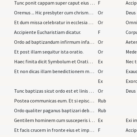
Tunc ponit cappam super caput eius dicens.
F
Acci
Oremus ... Hic presbyter cum chrismate faciat cru…
Or
Deus
Et dum missa celebratur in ecclesia manens et tam…
Or
Omnip
Accipiente Eucharistiam dicatur.
F
Corp
Ordo ad baptizandum infirmum infantes. Quando inf…
Or
Aete
Et post illam sequitur ista oratio.
Or
Mede
Haec finita dicit Symbolum et Orationem Dominicam…
Ex
Nec t
Et non dicas illam benedictionem maiorem ad fonte…
Or
Exaud
Ex
Tunc baptizas sicut ordo est et linis eum de chri…
Or
Deus
Postea communicas eum. Et si episcopus ad fuerit,…
Rub
Ordo qualiter paganus baptizari debeat si ex gent…
Rub
Gentilem hominem cum susceperis in primis catechi…
Ex
Et facis crucem in fronte eius et imponis manum s…
F
Accip