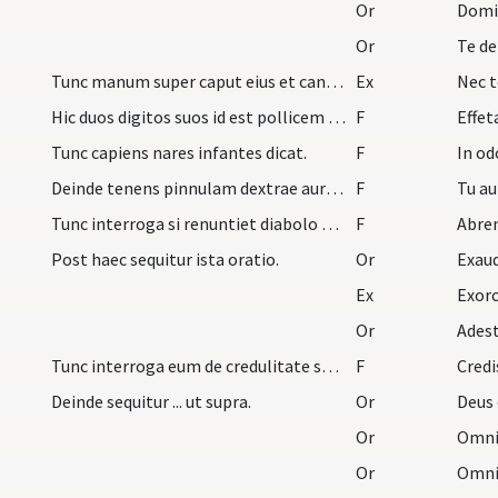
Or
Domin
Or
Te de
Tunc manum super caput eius et canta Pater noster…
Ex
Nec t
Hic duos digitos suos id est pollicem et indicem…
F
Effet
Tunc capiens nares infantes dicat.
F
In od
Deinde tenens pinnulam dextrae auris dicat.
F
Tu au
Tunc interroga si renuntiet diabolo et omnibus po…
F
Abre
Post haec sequitur ista oratio.
Or
Exaud
Ex
Exorc
Or
Adest
Tunc interroga eum de credulitate sua ita.
F
Credi
Deinde sequitur ... ut supra.
Or
Deus 
Or
Omnip
Or