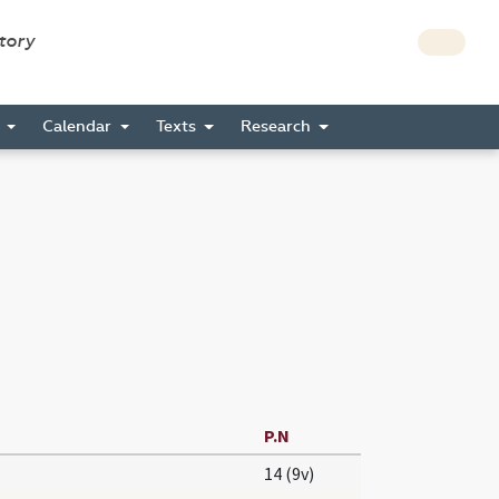
story
s
Calendar
Texts
Research
P.N
14 (9v)