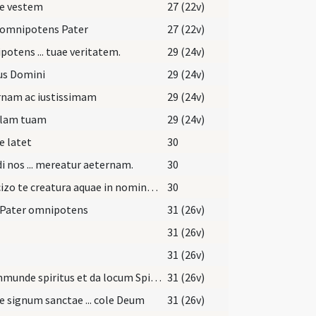
pe vestem
27 (22v)
 omnipotens Pater
27 (22v)
otens ... tuae veritatem.
29 (24v)
us Domini
29 (24v)
rnam ac iustissimam
29 (24v)
lam tuam
29 (24v)
e latet
30
i nos ... mereatur aeternam.
30
Exorcizo te creatura aquae in nomine Domini Iesu Christi Filii Dei vivi et Spiritus Sancti si quod phantasma si qua virtus inimici si qua incursio diaboli es eradicare et effugare ab hac creatura aquae ut fiat fons aquae salientis in vitam aeternam et cum baptizatus fuerit hic Domini famulus N. fiat templum Dei vivi et Spiritus Sanctus habitet in eo in remissionem omnium peccatorum in nomine Domini nostri Iesu Christi qui venturus est iudicare vivos et mortuos et saeculum per ignem. Amen.
30
 Pater omnipotens
31 (26v)
31 (26v)
31 (26v)
Exi immunde spiritus et da locum Spiritui Sancto Paraclito.
31 (26v)
e signum sanctae ... cole Deum
31 (26v)