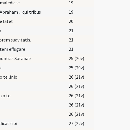
 maledicte
19
Abraham ... qui tribus
19
e latet
20
a
21
orem suavitatis.
21
tem effugare
21
nuntias Satanae
25 (20v)
s
25 (20v)
o te linio
26 (21v)
26 (21v)
zo te
26 (21v)
26 (21v)
26 (21v)
icat tibi
27 (22v)