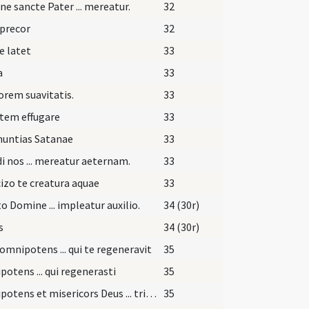
e sancte Pater ... mereatur.
32
precor
32
e latet
33
a
33
orem suavitatis.
33
tem effugare
33
nuntias Satanae
33
i nos ... mereatur aeternam.
33
izo te creatura aquae
33
o Domine ... impleatur auxilio.
34 (30r)
s
34 (30r)
omnipotens ... qui te regeneravit
35
otens ... qui regenerasti
35
Omnipotens et misericors Deus ... tribuas sanitatem.
35